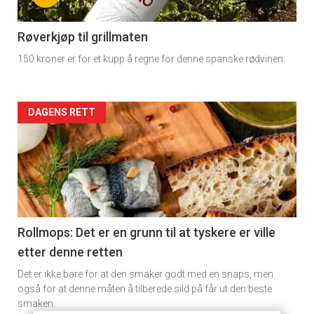
section
11
Røverkjøp til grillmaten
150 kroner er for et kupp å regne for denne spanske rødvinen.
Dagens
rett
Artikler
DAGENS RETT
2
detail
-
section
11
Rollmops: Det er en grunn til at tyskere er ville
etter denne retten
Ukens
Det er ikke bare for at den smaker godt med en snaps, men
vin
også for at denne måten å tilberede sild på får ut den beste
smaken.