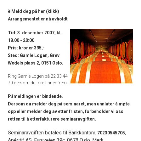
è
Meld deg på her
(klikk)
Arrangementet er nå avholdt
Tid: 3. desember 2007, kl.
18.00 - 20:00
Pris: kroner 395,-
Sted: Gamle Logen, Grev
Wedels plass 2, 0151 Oslo.
Ring Gamle Logen på 22 33 44
70 dersom du ikke finner frem.
Påmeldingen er bindende.
Dersom du melder deg på seminaret, men unnlater å møte
opp eller melder deg av etter fristen, forbeholder vi oss
retten til å etterfakturere seminaravgiften.
Seminaravgiften betales til Bankkontonr.
,
70230545705
Apéritif AS, Furuveien 39c, 0678 Oslo. Merk