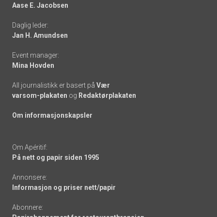
Aase E. Jacobsen
-
Daglig leder:
links
Jan H. Amundsen
Event manager:
Mina Hovden
All journalistikk er basert på
Vær
varsom-plakaten
og
Redaktørplakaten
Om informasjonskapsler
Om Apéritif:
På nett og papir siden 1995
Annonsere:
Informasjon og priser nett/papir
Abonnere: