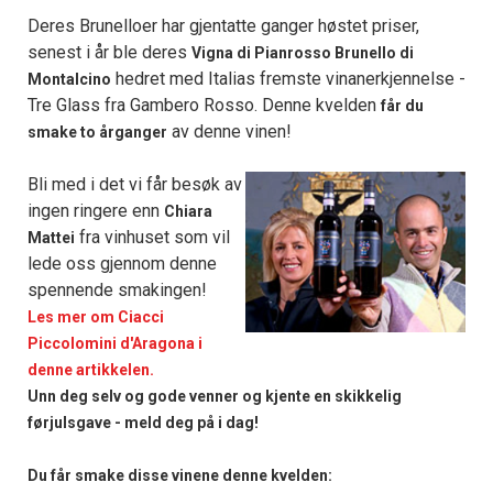
Deres Brunelloer har gjentatte ganger høstet priser,
senest i år ble deres
Vigna di Pianrosso Brunello di
hedret med Italias fremste vinanerkjennelse -
Montalcino
Tre Glass fra Gambero Rosso. Denne kvelden
får du
av denne vinen!
smake to årganger
Bli med i det vi får besøk av
ingen ringere enn
Chiara
fra vinhuset som vil
Mattei
lede oss gjennom denne
spennende smakingen!
Les mer om Ciacci
Piccolomini d'Aragona i
denne artikkelen.
Unn deg selv og gode venner og kjente en skikkelig
førjulsgave - meld deg på i dag!
Du får smake disse vinene denne kvelden: