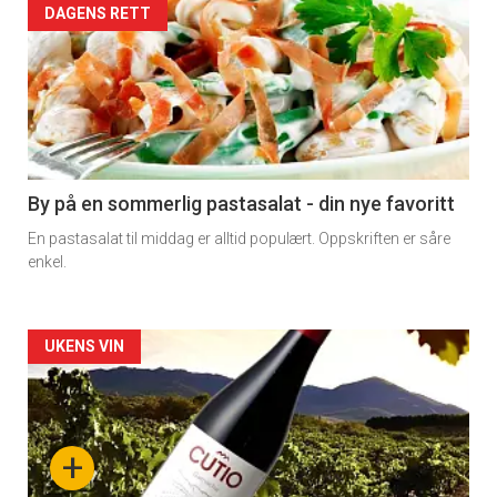
Forsiden
DAGENS RETT
akkurat
nå
-
5
By på en sommerlig pastasalat - din nye favoritt
En pastasalat til middag er alltid populært. Oppskriften er såre
enkel.
Forsiden
UKENS VIN
akkurat
nå
+
-