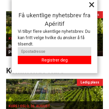
×
Få ukentlige nyhetsbrev fra
Events
Ledig plass
Apéritif
single
Vi tilbyr flere ukentlige nyhetsbrev. Du
kan fritt velge hvilke du ønsker å få
KURS I OSLO, 26. AUGUST
tilsendt.
Benytt sjansen til å smake og lære forskjellen
på hvitviner
Registrer deg
Events
Kommende Kurs
Ledig plass
KURS I OSLO, 26. AUGUST