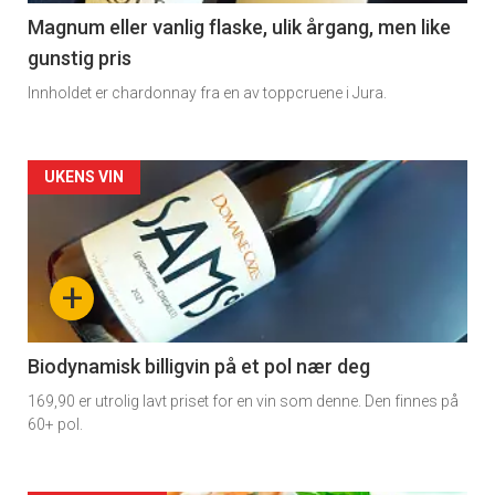
3
Magnum eller vanlig flaske, ulik årgang, men like
gunstig pris
Innholdet er chardonnay fra en av toppcruene i Jura.
Forsiden
UKENS VIN
akkurat
nå
+
-
4
Biodynamisk billigvin på et pol nær deg
169,90 er utrolig lavt priset for en vin som denne. Den finnes på
60+ pol.