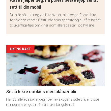
Aase hjelper deg: Få polets beste kjøp sendt
rett til din mobil
Du står på polet og vet ikke hva du skal velge. Fortvil ikke,
for hjelpen er nær: Bestill vår sms-tjeneste og du får tilsendt
to ukentlige tips om viner som allerede står i polhyllene.
Artikler
UKENS KAKE
detail
-
section
11
Se så lekre cookies med blåbær blir
Har du allerede sikret deg noen av skogens søte blå, er disse
minipaiene en god måte å bruke fangsten på.