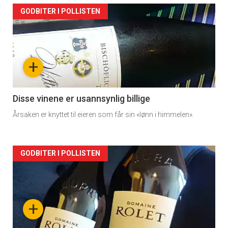
Forsiden
GODBITER I POLLISTEN
akkurat
nå
+
-
2
Disse vinene er usannsynlig billige
Årsaken er knyttet til eieren som får sin «lønn i himmelen».
Forsiden
GODBITER I POLLISTEN
akkurat
nå
+
-