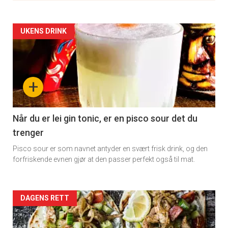
Artikler
UKENS DRINK
detail
-
+
section
11
Når du er lei gin tonic, er en pisco sour det du
trenger
Pisco sour er som navnet antyder en svært frisk drink, og den
forfriskende evnen gjør at den passer perfekt også til mat.
Artikler
DAGENS RETT
detail