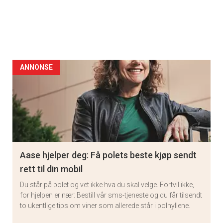
ANNONSE
Aase hjelper deg: Få polets beste kjøp sendt
rett til din mobil
Du står på polet og vet ikke hva du skal velge. Fortvil ikke,
for hjelpen er nær: Bestill vår sms-tjeneste og du får tilsendt
to ukentlige tips om viner som allerede står i polhyllene.