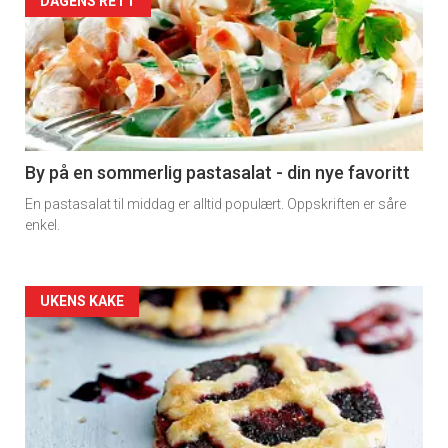
Forsiden
DAGENS RETT
akkurat
nå
-
5
By på en sommerlig pastasalat - din nye favoritt
En pastasalat til middag er alltid populært. Oppskriften er såre
enkel.
Forsiden
UKENS KAKE
akkurat
nå
-