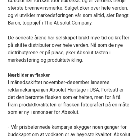
Absolut har fortsatt stor suksess, og er verdens tredje
største brennevinsmerke. Salget øker over hele verden,
og vi utvikler markedsføringen vår som alltid, sier Bengt
Baron, toppsjef i The Absolut Company.
De seneste årene har selskapet brukt mye tid og krefter
på skifte distributør over hele verden. Nå som de nye
distributørene er på plass, øker Absolut takten i
markedsføring og produktutvikling.
Nærbilder av flasken
I månedsskiftet november-desember lanseres
reklamekampanjen Absolut Heritage i USA. Fortsatt er
det den berømte flasken som er helten, men for å få
fram produktkvaliteten er flasken fotografert på en måte
som er ny i annonser for Absolut.
­­­- Vår prisbelønnede kampanje skygger noen ganger for
budskapet om at vodkaen er av høyeste kvalitet. Absolut