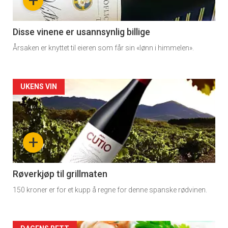
+
-
3
Disse vinene er usannsynlig billige
Årsaken er knyttet til eieren som får sin «lønn i himmelen».
Forsiden
UKENS VIN
akkurat
nå
+
-
4
Røverkjøp til grillmaten
150 kroner er for et kupp å regne for denne spanske rødvinen.