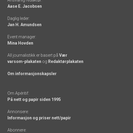
Ansvarlig redaktør:
Aase E. Jacobsen
-
Daglig leder:
links
Jan H. Amundsen
Event manager:
Mina Hovden
All journalistikk er basert på
Vær
varsom-plakaten
og
Redaktørplakaten
Om informasjonskapsler
Om Apéritif:
På nett og papir siden 1995
Annonsere:
Informasjon og priser nett/papir
Abonnere: