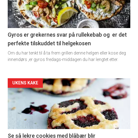
-
section
11
Gyros er grekernes svar på rullekebab og er det
perfekte tilskuddet til helgekosen
Dagens
Om du har tenkt til å ta frem grillen denne helgen eller kose deg
rett
innendørs ,er gyros fredags-middagen du har lengtet etter.
Artikler
UKENS KAKE
detail
-
section
11
Se så lekre cookies med blåbær blir