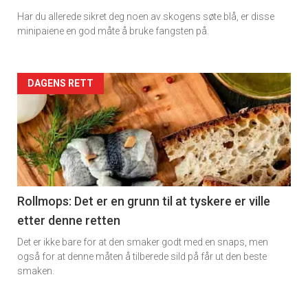
Har du allerede sikret deg noen av skogens søte blå, er disse
Dagens
minipaiene en god måte å bruke fangsten på.
rett
2
Artikler
DAGENS RETT
detail
-
section
11
Rollmops: Det er en grunn til at tyskere er ville
etter denne retten
Ukens
Det er ikke bare for at den smaker godt med en snaps, men
vin
også for at denne måten å tilberede sild på får ut den beste
smaken.