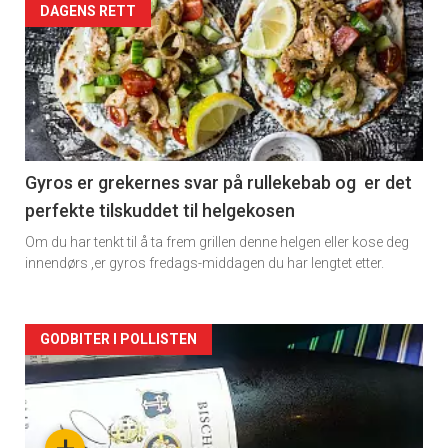
Forsiden
DAGENS RETT
akkurat
nå
-
2
Gyros er grekernes svar på rullekebab og er det
perfekte tilskuddet til helgekosen
Om du har tenkt til å ta frem grillen denne helgen eller kose deg
innendørs ,er gyros fredags-middagen du har lengtet etter.
Forsiden
GODBITER I POLLISTEN
akkurat
nå