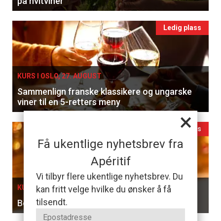
på hvitviner
Ledig plass
KURS I OSLO, 27. AUGUST
Sammenlign franske klassikere og ungarske
viner til en 5-retters meny
×
Ledig plass
Få ukentlige nyhetsbrev fra
Apéritif
Vi tilbyr flere ukentlige nyhetsbrev. Du
kan fritt velge hvilke du ønsker å få
KURS I OSLO, 05. SEPTEMBER
tilsendt.
Bobler & Brunsj