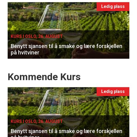
Events
Ledig plass
single
KURS I OSLO, 26. AUGUST
Benytt sjansen til å smake og lære forskjellen
på hvitviner
Events
Kommende Kurs
Ledig plass
KURS I OSLO, 26. AUGUST
Benytt sjansen til å smake og lære forskjellen