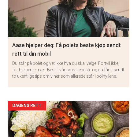
Aase hjelper deg: Få polets beste kjøp sendt
rett til din mobil
Du står på polet og vet ikke hva du skal velge. Fortvil ikke,
for hjelpen er nær: Bestill vår sms-tjeneste og du får tilsendt
to ukentlige tips om viner som allerede står i polhyllene.
Artikler
DAGENS RETT
detail
-