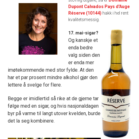
stofflig utgave, så er
Domaine
Dupont Calvados Pays d'Auge
Réserve (10144)
hakk i hel rent
kvalitetsmessig.
17. mai-sigar?
Og kanskje et
enda bedre
valg siden den
er enda mer
imøtekommende med stor fylde. At den
har et par prosent mindre alkohol gjør den
lettere å svelge for flere.
Begge er imidlertid så rike at de gjerne tar
følge med en sigar, og hvis nasjonaldagen
byr på varme til langt utover kvelden, burde
det la seg kombinere.