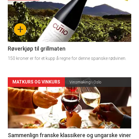
akkurat
nå
+
-
4
Røverkjøp til grillmaten
150 kroner er for et kupp å regne for denne spanske rødvinen.
Forsiden
MATKURS OG VINKURS
Vinsmaking i Oslo
akkurat
nå
-
5
Sammenlign franske klassikere og ungarske viner