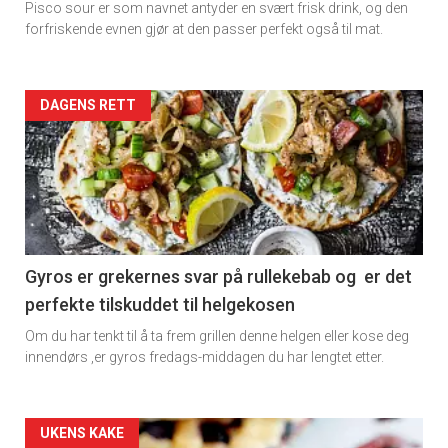
Pisco sour er som navnet antyder en svært frisk drink, og den
rett
forfriskende evnen gjør at den passer perfekt også til mat.
Artikler
DAGENS RETT
detail
-
section
11
Gyros er grekernes svar på rullekebab og er det
perfekte tilskuddet til helgekosen
Dagens
Om du har tenkt til å ta frem grillen denne helgen eller kose deg
rett
innendørs ,er gyros fredags-middagen du har lengtet etter.
2
Artikler
UKENS KAKE