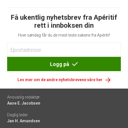
Få ukentlig nyhetsbrev fra Apéritif
rett i innboksen din
Hver søndag får du de mest leste sakene fra Apéritif
Logg på
Les mer om de andre nyhetsbrevene våre her
Footer
Ansvarlig redaktør:
Aase E. Jacobsen
-
Daglig leder:
links
Jan H. Amundsen