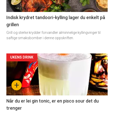
section
11
Indisk krydret tandoori-kylling lager du enkelt på
grillen
Grill og sterke krydder forvandler alminnelige kyllingvinger til
saftige smaksbomber i denne oppskriften.
Artikler
UKENS DRINK
detail
-
+
section
11
Når du er lei gin tonic, er en pisco sour det du
trenger
Dagens