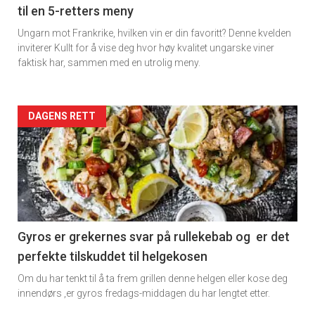
til en 5-retters meny
Ungarn mot Frankrike, hvilken vin er din favoritt? Denne kvelden
inviterer Kullt for å vise deg hvor høy kvalitet ungarske viner
faktisk har, sammen med en utrolig meny.
Forsiden
DAGENS RETT
akkurat
nå
-
6
Gyros er grekernes svar på rullekebab og er det
perfekte tilskuddet til helgekosen
Om du har tenkt til å ta frem grillen denne helgen eller kose deg
innendørs ,er gyros fredags-middagen du har lengtet etter.