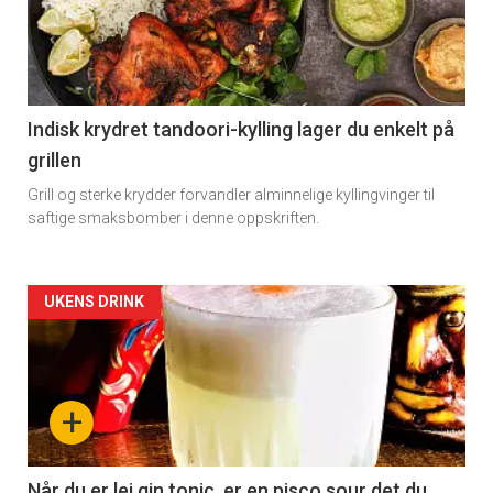
Indisk krydret tandoori-kylling lager du enkelt på
grillen
Grill og sterke krydder forvandler alminnelige kyllingvinger til
saftige smaksbomber i denne oppskriften.
Forsiden
UKENS DRINK
akkurat
nå
+
-
2
Når du er lei gin tonic, er en pisco sour det du