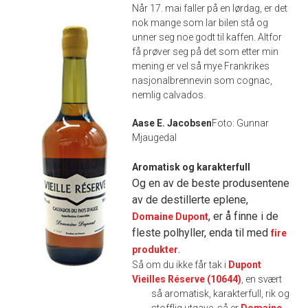
Når 17. mai faller på en lørdag, er det
nok mange som lar bilen stå og
unner seg noe godt til kaffen. Altfor
få prøver seg på det som etter min
mening er vel så mye Frankrikes
nasjonalbrennevin som cognac,
nemlig calvados.
Aase E. Jacobsen
Foto: Gunnar
Mjaugedal
Aromatisk og karakterfull
Og en av de beste produsentene
av de destillerte eplene,
, er å finne i de
Domaine Dupont
fleste polhyller, enda til med
fire
.
produkter
Så om du ikke får tak i
Dupont
Vieilles Réserve (10644)
, en svært
så aromatisk, karakterfull, rik og