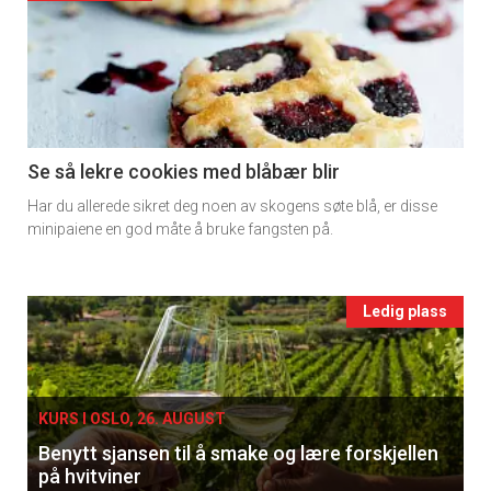
detail
-
section
11
Se så lekre cookies med blåbær blir
Har du allerede sikret deg noen av skogens søte blå, er disse
Ukens
minipaiene en god måte å bruke fangsten på.
vin
Events
Ledig plass
single
KURS I OSLO, 26. AUGUST
Benytt sjansen til å smake og lære forskjellen
på hvitviner