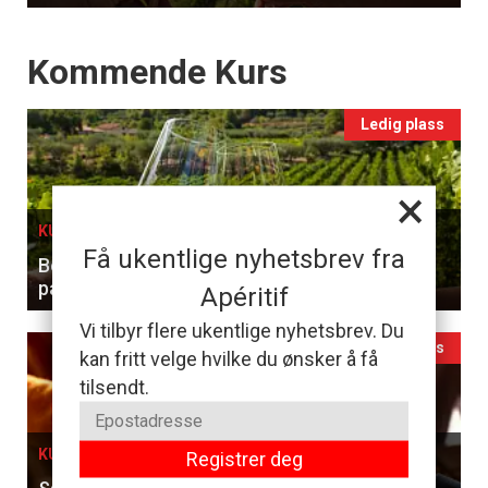
Events
Kommende Kurs
Ledig plass
×
KURS I OSLO, 26. AUGUST
Få ukentlige nyhetsbrev fra
Benytt sjansen til å smake og lære forskjellen
på hvitviner
Apéritif
Vi tilbyr flere ukentlige nyhetsbrev. Du
Ledig plass
kan fritt velge hvilke du ønsker å få
tilsendt.
KURS I OSLO, 27. AUGUST
Registrer deg