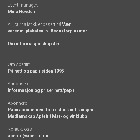
Event manager:
Mina Hovden
All journalistikk er basert på
Vær
varsom-plakaten
og
Redaktørplakaten
Om informasjonskapsler
Om Apéritif:
På nett og papir siden 1995
Annonsere:
Informasjon og priser nett/papir
Abonnere:
Papirabonnement for restaurantbransjen
Medlemskap Apéritif Mat- og vinklubb
Kontakt oss:
aperitif@aperitif.no