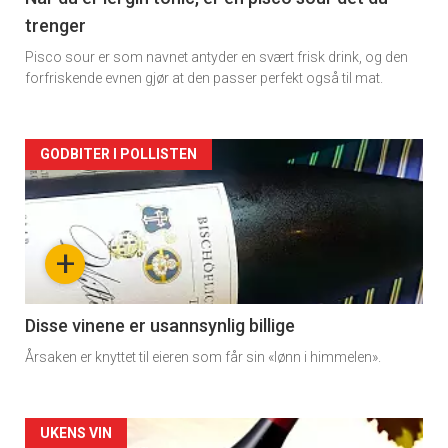
trenger
Pisco sour er som navnet antyder en svært frisk drink, og den
forfriskende evnen gjør at den passer perfekt også til mat.
Forsiden
GODBITER I POLLISTEN
akkurat
nå
+
-
3
Disse vinene er usannsynlig billige
Årsaken er knyttet til eieren som får sin «lønn i himmelen».
Forsiden
UKENS VIN