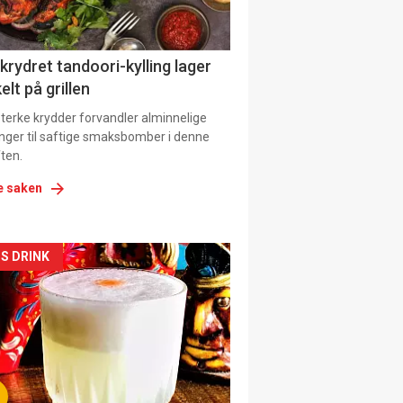
 krydret tandoori-kylling lager
elt på grillen
 sterke krydder forvandler alminnelige
inger til saftige smaksbomber i denne
ten.
e saken
kler
S DRINK
il
tion