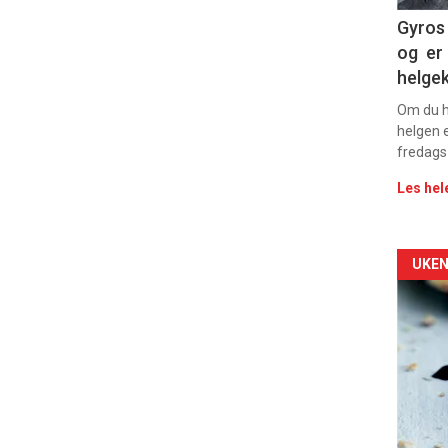
Dag
Gyros 
og er 
rett
helge
2
Om du ha
helgen e
fredags
Les hel
Arti
UKEN
deta
-
sec
11