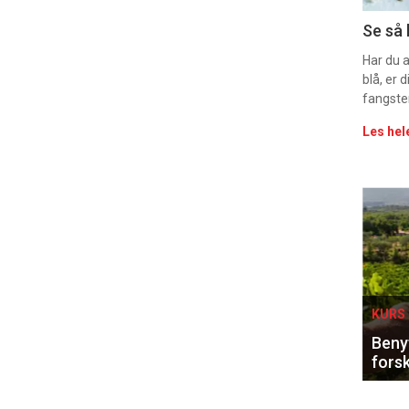
Uke
Se så 
vin
Har du 
blå, er
fangste
Les hel
Eve
sing
KURS 
Benyt
forsk