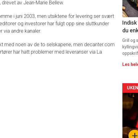
 drevet av Jean-Marie Bellew.
11
mme i juni 2003, men utsiktene for levering ser svært
Indisk
Kreditorer og investorer har fulgt opp sine sluttkunder
du enk
er via andre kanaler.
Grill og
akt med noen av de to selskapene, men decanter.com
kyllingv
rtører har hatt problemer med leveranser via La
oppskrif
Les hel
Arti
UKEN
deta
-
sec
+