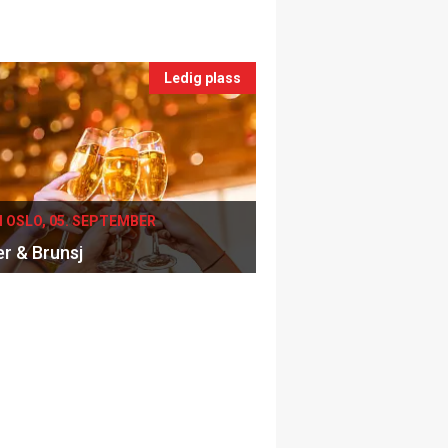
Ledig plass
I OSLO, 05. SEPTEMBER
er & Brunsj