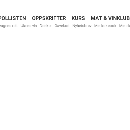
POLLISTEN
OPPSKRIFTER
KURS
MAT & VINKLUB
Menu
Dagens rett
Ukens vin
Drinker
Gavekort
Nyhetsbrev
Min kokebok
Mine 
R