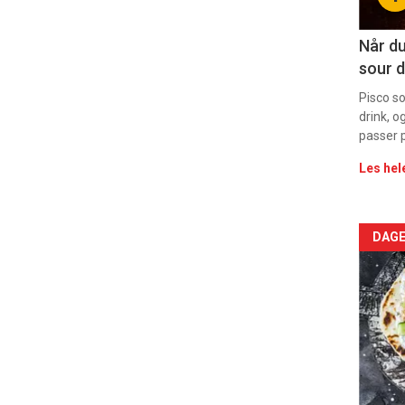
11
Dag
Når du
sour d
rett
Pisco s
drink, o
passer p
Les hel
Arti
DAGE
deta
-
sec
11