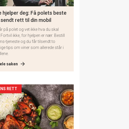
 hjelper deg: Få polets beste
 sendt rett til din mobil
år på polet og vet ikke hva du skal
 Fortvil ikke, for hjelpen er nær: Bestill
ms-tjeneste og du får tilsendt to
lige tips om viner som allerede står i
llene.
ele saken
kler
NS RETT
il
tion