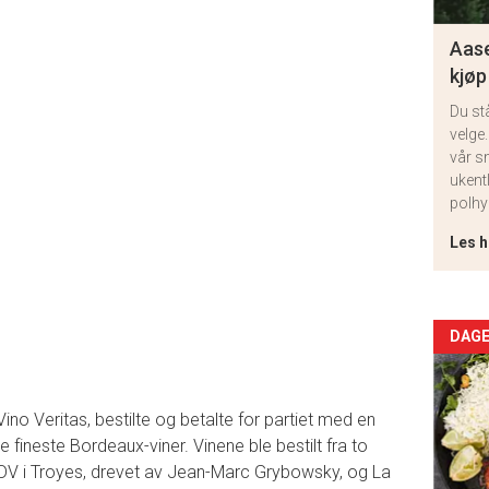
Aase
kjøp
Du st
velge.
vår s
ukent
polhy
Les h
Arti
DAGE
deta
 Vino Veritas, bestilte og betalte for partiet med en
-
fineste Bordeaux-viner. Vinene ble bestilt fra to
DV i Troyes, drevet av Jean-Marc Grybowsky, og La
sec