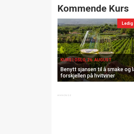
Events
Kommende Kurs
Ledig
KURS I OSLO, 26. AUGUST
Benytt sjansen til å smake og 
forskjellen på hvitviner