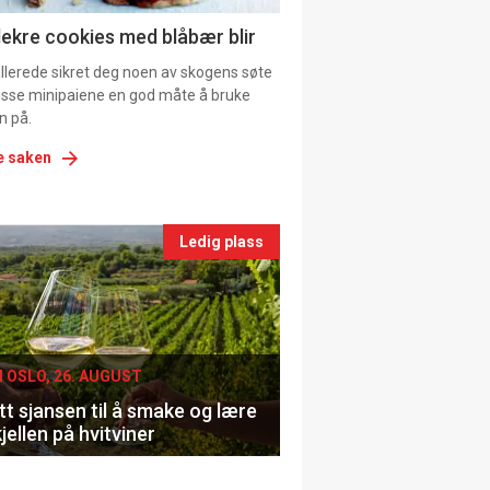
ns
lekre cookies med blåbær blir
allerede sikret deg noen av skogens søte
 disse minipaiene en god måte å bruke
n på.
e saken
nts
Ledig plass
le
I OSLO, 26. AUGUST
t sjansen til å smake og lære
jellen på hvitviner