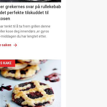
ens
er grekernes svar på rullekebab
det perfekte tilskuddet til
kosen
r tenkt til å ta frem grillen denne
ller kose deg innendørs ,er gyros
-middagen du har lengtet etter.
e saken
kler
S KAKE
il
tion