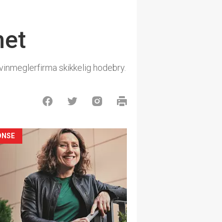
net
vinmeglerfirma skikkelig hodebry.
ONSE