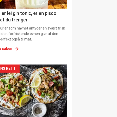
ens
 er lei gin tonic, er en pisco
et du trenger
our er som navnet antyder en svært frisk
g den forfriskende evnen gjør at den
erfekt også til mat.
e saken
kler
NS RETT
il
tion