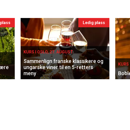
 plass
Ledig plass
KURS I OSLO, 27. AUGUST
Sammenlign franske klassikere og
KURS 
lære
ungarske viner til en 5-retters
meny
Bobl