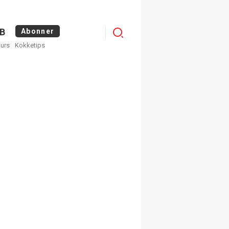
Logg
B
Abonner
kurs
Kokketips
inn
egistrer deg