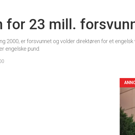
 for 23 mill. forsvun
g 2000, er forsvunnet og volder direktøren for et engelsk 
ner engelske pund.
00
ANN