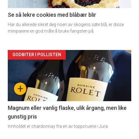
-
2
Se så lekre cookies med blåbær blir
Har du allerede sikret deg noen av skogens søte blå, er disse
minipaiene en god måte å bruke fangsten på.
Forsiden
GODBITER I POLLISTEN
akkurat
nå
+
-
3
Magnum eller vanlig flaske, ulik årgang, men like
gunstig pris
Innholdet er chardonnay fra en av toppcruene i Jura.