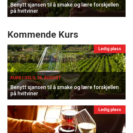
Benytt sjansen til å smake og lære forskjellen
på hvitviner
Events
Kommende Kurs
Ledig plass
KURS I OSLO, 26. AUGUST
Benytt sjansen til å smake og lære forskjellen
på hvitviner
Ledig plass