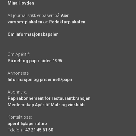
Mina Hovden
All journalistikk er basert på
Vær
varsom-plakaten
og
Redaktørplakaten
Om informasjonskapsler
Om Apéritif:
På nett og papir siden 1995
Annonsere:
Informasjon og priser nett/papir
Abonnere:
Papirabonnement for restaurantbransjen
Medlemskap Apéritif Mat- og vinklubb
Kontakt oss:
aperitif@aperitif.no
Telefon
+47 21 45 61 60