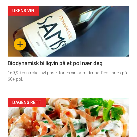
Forsiden
UKENS VIN
akkurat
nå
+
-
4
Biodynamisk billigvin på et pol nær deg
169,90 er utrolig lavt priset for en vin som denne. Den finnes på
60+ pol.
Forsiden
DAGENS RETT
akkurat
nå