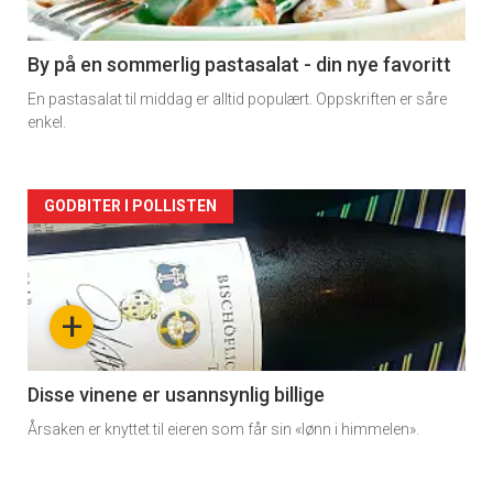
-
5
By på en sommerlig pastasalat - din nye favoritt
En pastasalat til middag er alltid populært. Oppskriften er såre
enkel.
Forsiden
GODBITER I POLLISTEN
akkurat
nå
+
-
6
Disse vinene er usannsynlig billige
Årsaken er knyttet til eieren som får sin «lønn i himmelen».