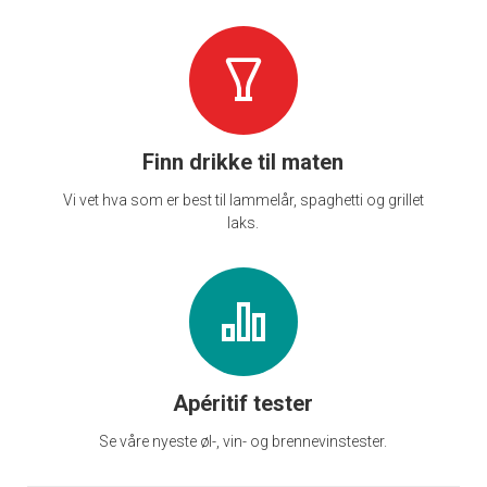
Finn drikke til maten
Vi vet hva som er best til lammelår, spaghetti og grillet
laks.
Apéritif tester
Se våre nyeste øl-, vin- og brennevinstester.