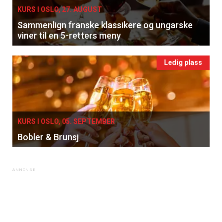
KURS I OSLO, 27. AUGUST
Sammenlign franske klassikere og ungarske
viner til en 5-retters meny
Ledig plass
×
Få ukentlige nyhetsbrev fra
KURS I OSLO, 05. SEPTEMBER
Apéritif
Bobler & Brunsj
Vi tilbyr flere ukentlige nyhetsbrev. Du
kan fritt velge hvilke du ønsker å få
tilsendt.
Registrer deg