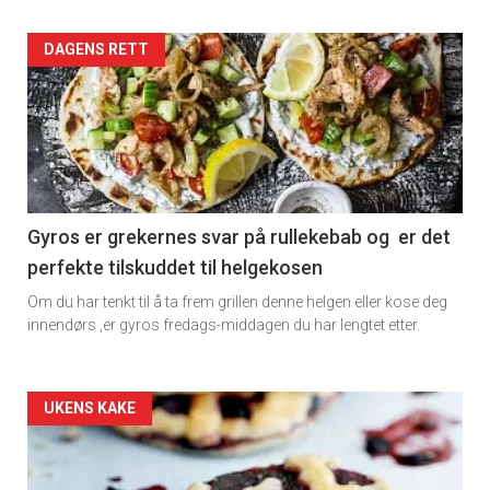
Artikler
DAGENS RETT
detail
-
section
11
Gyros er grekernes svar på rullekebab og er det
perfekte tilskuddet til helgekosen
Om du har tenkt til å ta frem grillen denne helgen eller kose deg
innendørs ,er gyros fredags-middagen du har lengtet etter.
Artikler
UKENS KAKE
detail