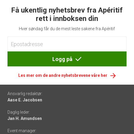
Få ukentlig nyhetsbrev fra Apéritif
rett i innboksen din
Hver søndag får du de mest leste sakene fra Apéritif
Logg på
Les mer om de andre nyhetsbrevene våre her
Footer
Ansvarlig redaktør:
Aase E. Jacobsen
-
Daglig leder:
links
Jan H. Amundsen
Event manager: