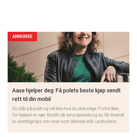
ANNONSE
Aase hjelper deg: Få polets beste kjøp sendt
rett til din mobil
Du står på polet og vet ikke hva du skal velge. Fortvil ikke,
for hjelpen er nær: Bestill vår sms-tjeneste og du får tilsendt
to ukentlige tips om viner som allerede står i polhyllene.