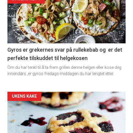
Gyros er grekernes svar på rullekebab og er det
perfekte tilskuddet til helgekosen
Om du har tenkt til å ta frem grillen denne helgen eller kose deg
innendørs ,er gyros fredags-middagen du har lengtet etter.
Forsiden
UKENS KAKE
akkurat
nå