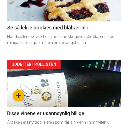
-
section
11
Se så lekre cookies med blåbær blir
Har du allerede sikret deg noen av skogens søte blå, er disse
Dagens
minipaiene en god måte å bruke fangsten på.
rett
Artikler
GODBITER I POLLISTEN
detail
-
+
section
11
Disse vinene er usannsynlig billige
Årsaken er knyttet til eieren som får sin «lønn i himmelen».
Dagens