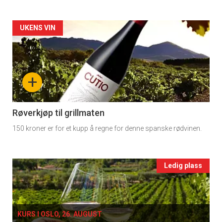
rett
Artikler
UKENS VIN
2
detail
-
+
section
11
Røverkjøp til grillmaten
150 kroner er for et kupp å regne for denne spanske rødvinen.
Ukens
vin
Events
Ledig plass
single
KURS I OSLO, 26. AUGUST