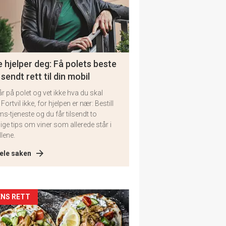
 hjelper deg: Få polets beste
 sendt rett til din mobil
år på polet og vet ikke hva du skal
 Fortvil ikke, for hjelpen er nær: Bestill
ms-tjeneste og du får tilsendt to
lige tips om viner som allerede står i
llene.
ele saken
kler
NS RETT
il