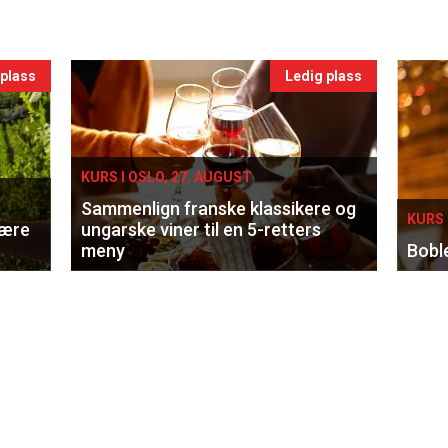
 plass
Ledig plass
KURS I OSLO, 27. AUGUST
Sammenlign franske klassikere og
KURS 
lære
ungarske viner til en 5-retters
meny
Bobl