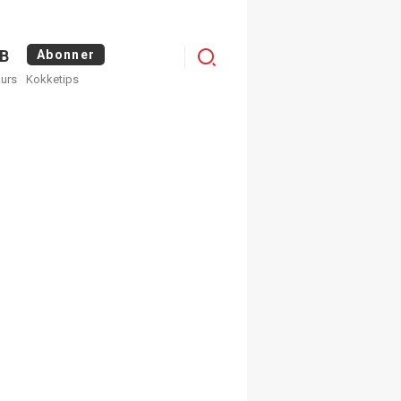
Logg
B
Abonner
kurs
Kokketips
inn