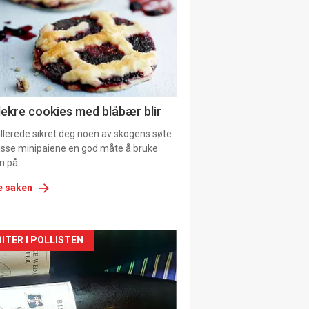
tion
ens
lekre cookies med blåbær blir
allerede sikret deg noen av skogens søte
 disse minipaiene en god måte å bruke
n på.
e saken
kler
ITER I POLLISTEN
il