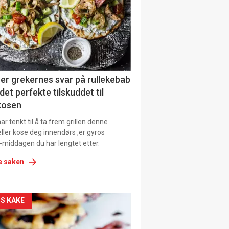
tion
er grekernes svar på rullekebab
det perfekte tilskuddet til
kosen
r tenkt til å ta frem grillen denne
ller kose deg innendørs ,er gyros
-middagen du har lengtet etter.
e saken
kler
S KAKE
il