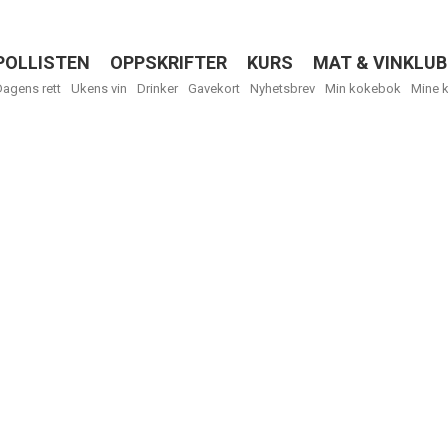
POLLISTEN
OPPSKRIFTER
KURS
MAT & VINKLUB
Menu
Dagens rett
Ukens vin
Drinker
Gavekort
Nyhetsbrev
Min kokebok
Mine 