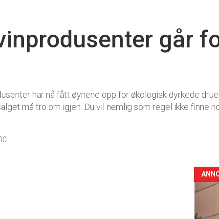
 vinprodusenter går f
odusenter har nå fått øynene opp for økologisk dyrkede drue
salget må tro om igjen. Du vil nemlig som regel ikke finne
00
ANN