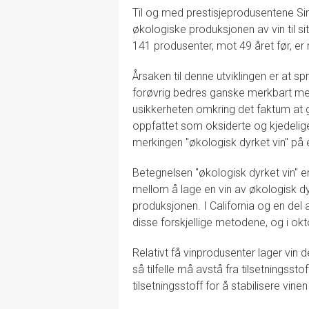
Til og med prestisjeprodusentene Si
økologiske produksjonen av vin til sitt
141 produsenter, mot 49 året før, er
Årsaken til denne utviklingen er at sp
forøvrig bedres ganske merkbart me
usikkerheten omkring det faktum at
oppfattet som oksiderte og kjedelige
merkingen "økologisk dyrket vin" på e
Betegnelsen "økologisk dyrket vin" er d
mellom å lage en vin av økologisk dy
produksjonen. I California og en del a
disse forskjellige metodene, og i ok
Relativt få vinprodusenter lager vin 
så tilfelle må avstå fra tilsetningsstof
tilsetningsstoff for å stabilisere vinen