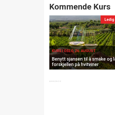
Events
Kommende Kurs
Ledig
KURS I OSLO, 26. AUGUST
Benytt sjansen til å smake og 
forskjellen på hvitviner