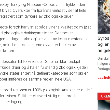
nskey, Turley og Niebaum-Coppola har trykket den
-
 bryst. Oversikter fra fjorårets vinhøst viser at hele
 registrert som dyrkere av økologiske druer.
sec
11
redte forsøk har vist at både vinens kvalitet og miljøet
d økologiske dyrkingsmetoder. Derimot er
Gyros 
 gamle dagers økologiske viner av konsumentene ble
og er 
, nok til at produsentene avventer bruken av
helge
tiketten.
Om du ha
essuten litt forvirrende. Det er en klar forskjell
helgen e
rkede druer og å ha en fullstendig økologisk kjede i
fredags
ndre stater er det nå definert kategorier som skiller
Les hel
tober innføres de samme regler i hele USA.
der produksjonen er 100% økologisk. Årsaken er at de i
fer i vinen. Sulfitt er et svært viktig og utbredt
Arti
UKEN
 under lagring.
deta