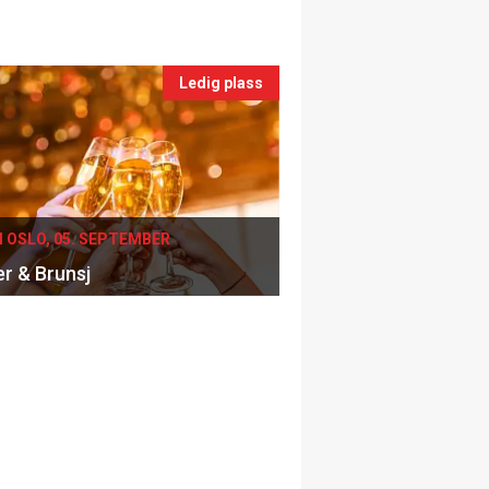
Ledig plass
I OSLO, 05. SEPTEMBER
er & Brunsj