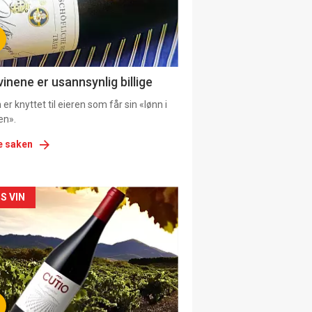
tion
ens
vinene er usannsynlig billige
er knyttet til eieren som får sin «lønn i
en».
e saken
kler
S VIN
il
tion