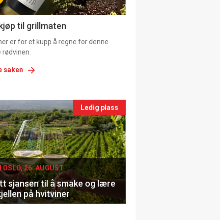
ns
jøp til grillmaten
er er for et kupp å regne for denne
 rødvinen.
e saken
nts
Ledig plass
le
I OSLO, 26. AUGUST
t sjansen til å smake og lære
jellen på hvitviner