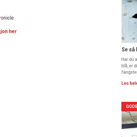
-
ronicle
sec
jon her
11
Dag
Se så 
rett
Har du 
blå, er
fangste
Les hel
Arti
GODB
deta
-