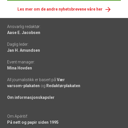
Les mer om de andre nyhetsbrevene våre her
Footer
Ansvarlig redaktør:
Aase E. Jacobsen
-
Daglig leder:
links
Jan H. Amundsen
Event manager:
Mina Hovden
All journalistikk er basert på
Vær
varsom-plakaten
og
Redaktørplakaten
Om informasjonskapsler
Om Apéritif:
På nett og papir siden 1995