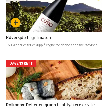
detail
-
+
section
11
Røverkjøp til grillmaten
150 kroner er for et kupp å regne for denne spanske rødvinen.
Dagens
rett
Artikler
DAGENS RETT
2
detail
-
section
11
Rollmops: Det er en grunn til at tyskere er ville