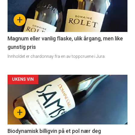
akkurat
nå
+
-
3
Magnum eller vanlig flaske, ulik årgang, men like
gunstig pris
Innholdet er chardonnay fra en av toppcruene i Jura.
Forsiden
UKENS VIN
akkurat
nå
+
-
4
Biodynamisk billigvin på et pol nær deg