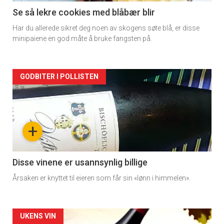
11
Se så lekre cookies med blåbær blir
Har du allerede sikret deg noen av skogens søte blå, er disse
minipaiene en god måte å bruke fangsten på.
Artikler
GODBITER I POLLISTEN
detail
-
+
section
11
Disse vinene er usannsynlig billige
Årsaken er knyttet til eieren som får sin «lønn i himmelen».
Dagens
rett
Artikler
UKENS VIN