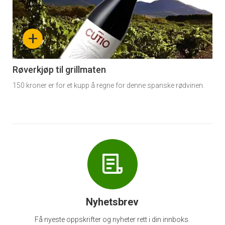
akkurat
nå
+
-
6
Røverkjøp til grillmaten
150 kroner er for et kupp å regne for denne spanske rødvinen.
Nyhetsbrev
Få nyeste oppskrifter og nyheter rett i din innboks.