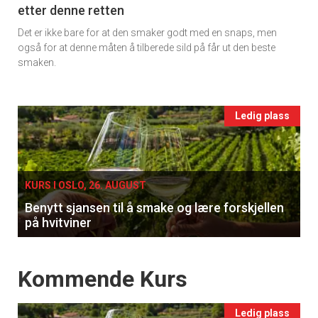
etter denne retten
Ukens
Det er ikke bare for at den smaker godt med en snaps, men
vin
også for at denne måten å tilberede sild på får ut den beste
smaken.
Events
Ledig plass
single
KURS I OSLO, 26. AUGUST
Benytt sjansen til å smake og lære forskjellen
på hvitviner
Events
Kommende Kurs
Ledig plass