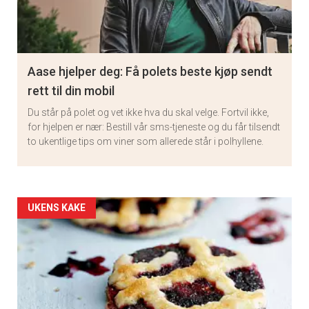
Aase hjelper deg: Få polets beste kjøp sendt
rett til din mobil
Du står på polet og vet ikke hva du skal velge. Fortvil ikke,
for hjelpen er nær: Bestill vår sms-tjeneste og du får tilsendt
to ukentlige tips om viner som allerede står i polhyllene.
Artikler
UKENS KAKE
detail
-
section