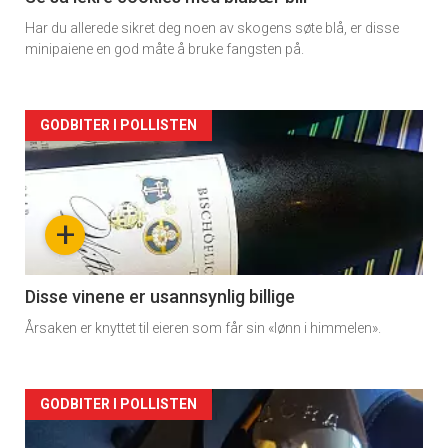
Har du allerede sikret deg noen av skogens søte blå, er disse
minipaiene en god måte å bruke fangsten på.
Forsiden
GODBITER I POLLISTEN
akkurat
nå
+
-
2
Disse vinene er usannsynlig billige
Årsaken er knyttet til eieren som får sin «lønn i himmelen».
Forsiden
GODBITER I POLLISTEN