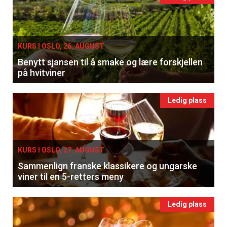
KURS I OSLO, 26. AUGUST
Benytt sjansen til å smake og lære forskjellen
på hvitviner
Ledig plass
KURS I OSLO, 27. AUGUST
Sammenlign franske klassikere og ungarske
viner til en 5-retters meny
Ledig plass