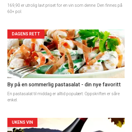
169,90 er utrolig lavt priset for en vin som denne. Den finnes på
60+ pol.
Forsiden
DAGENS RETT
akkurat
nå
-
5
By på en sommerlig pastasalat - din nye favoritt
En pastasalat til middag er alltid populært. Oppskriften er såre
enkel.
Forsiden
UKENS VIN