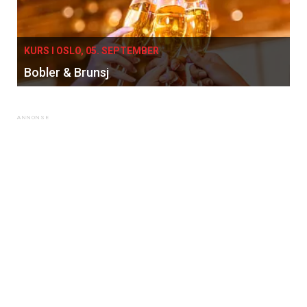
×
KURS I OSLO, 05. SEPTEMBER
Bobler & Brunsj
Få ukentlige nyhetsbrev fra
Apéritif
Vi tilbyr flere ukentlige nyhetsbrev. Du
kan fritt velge hvilke du ønsker å få
tilsendt.
Registrer deg