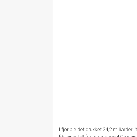
I fjor ble det drukket 24,2 milliarder l
før, viser tall fra International Organ