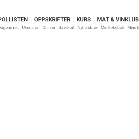
POLLISTEN
OPPSKRIFTER
KURS
MAT & VINKLUB
Menu
Dagens rett
Ukens vin
Drinker
Gavekort
Nyhetsbrev
Min kokebok
Mine 
Få ukentli
Vi tilbyr flere
kan fritt velge
tilsendt.
R