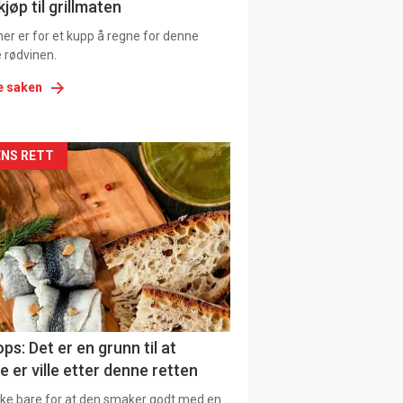
ens
jøp til grillmaten
er er for et kupp å regne for denne
 rødvinen.
e saken
kler
NS RETT
il
tion
ns
ps: Det er en grunn til at
e er ville etter denne retten
ikke bare for at den smaker godt med en