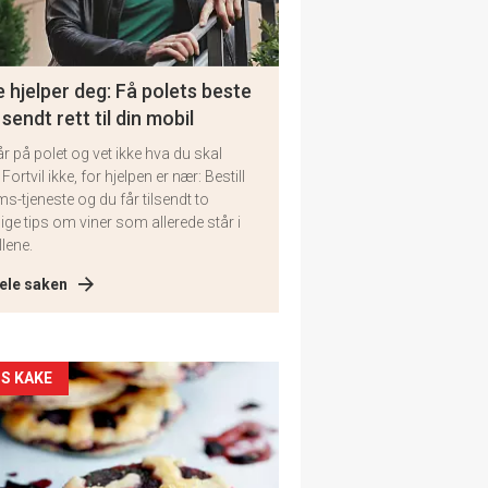
 hjelper deg: Få polets beste
 sendt rett til din mobil
år på polet og vet ikke hva du skal
 Fortvil ikke, for hjelpen er nær: Bestill
ms-tjeneste og du får tilsendt to
lige tips om viner som allerede står i
llene.
ele saken
kler
S KAKE
il