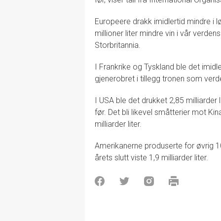
Europeere drakk imidlertid mindre i 
millioner liter mindre vin i vår verden
Storbritannia.
I Frankrike og Tyskland ble det imidler
gjenerobret i tillegg tronen som verde
I USA ble det drukket 2,85 milliarder li
før. Det bli likevel småtterier mot Ki
milliarder liter.
Amerikanerne produserte for øvrig 10
årets slutt viste 1,9 milliarder liter.