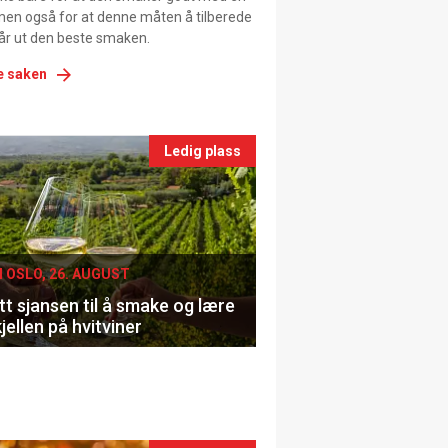
men også for at denne måten å tilberede
får ut den beste smaken.
e saken
nts
Ledig plass
le
I OSLO, 26. AUGUST
t sjansen til å smake og lære
jellen på hvitviner