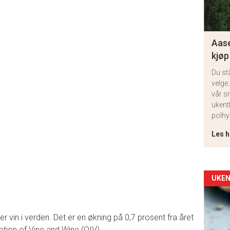
Aase
kjøp
Du st
velge.
vår s
ukent
polhy
Les h
Arti
UKEN
deta
iter vin i verden. Det er en økning på 0,7 prosent fra året
-
isation of Vine and Wine (OIV).