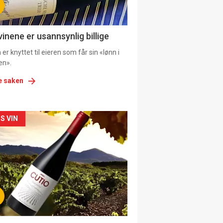
ens
vinene er usannsynlig billige
er knyttet til eieren som får sin «lønn i
en».
e saken
kler
S VIN
il
tion