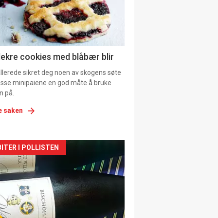
tion
lekre cookies med blåbær blir
allerede sikret deg noen av skogens søte
 disse minipaiene en god måte å bruke
n på.
e saken
kler
ITER I POLLISTEN
il
tion