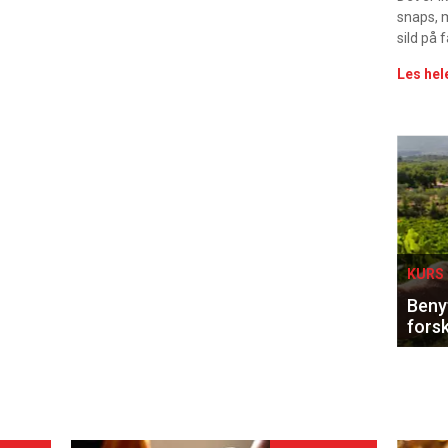
snaps, 
sild på 
Les hel
Eve
sing
KURS 
Benyt
forsk