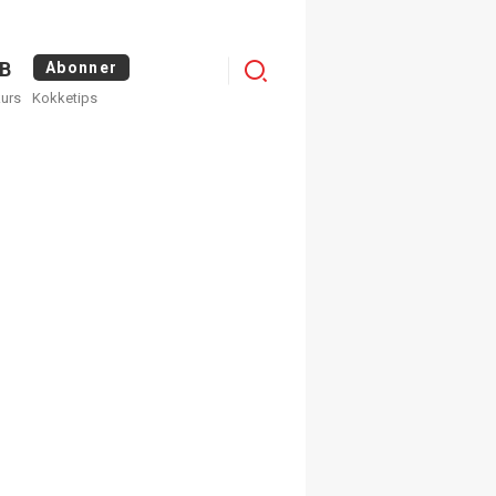
Logg
B
Abonner
kurs
Kokketips
inn
×
ge nyhetsbrev fra
Apéritif
 ukentlige nyhetsbrev. Du
 hvilke du ønsker å få
egistrer deg