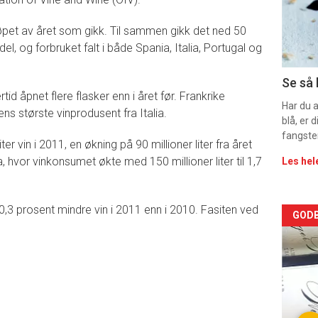
sec
løpet av året som gikk. Til sammen gikk det ned 50
11
sdel, og forbruket falt i både Spania, Italia, Portugal og
Se så 
tid åpnet flere flasker enn i året før. Frankrike
Har du 
ns største vinprodusent fra Italia.
blå, er
fangste
ter vin i 2011, en økning på 90 millioner liter fra året
na, hvor vinkonsumet økte med 150 millioner liter til 1,7
Les hel
,3 prosent mindre vin i 2011 enn i 2010. Fasiten ved
Arti
GODB
deta
-
sec