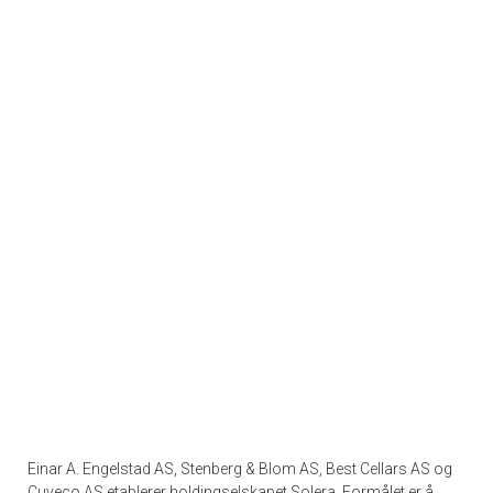
Einar A. Engelstad AS, Stenberg & Blom AS, Best Cellars AS og
Cuveco AS etablerer holdingselskapet Solera. Formålet er å