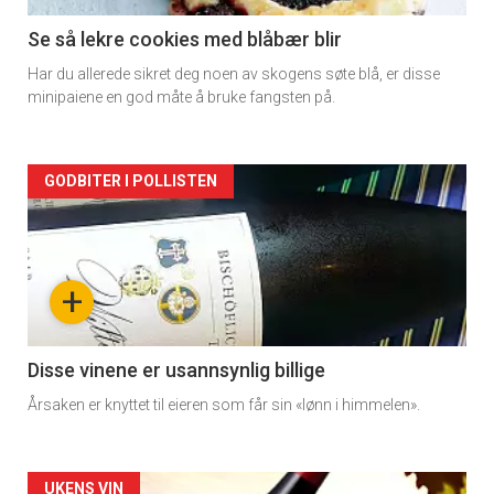
2
Se så lekre cookies med blåbær blir
Har du allerede sikret deg noen av skogens søte blå, er disse
minipaiene en god måte å bruke fangsten på.
Forsiden
GODBITER I POLLISTEN
akkurat
nå
+
-
3
Disse vinene er usannsynlig billige
Årsaken er knyttet til eieren som får sin «lønn i himmelen».
UKENS VIN