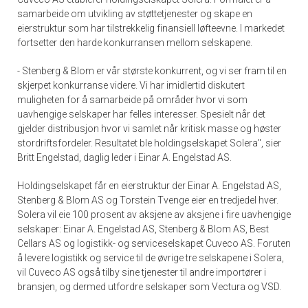
samarbeide om utvikling av støttetjenester og skape en
eierstruktur som har tilstrekkelig finansiell løfteevne. I markedet
fortsetter den harde konkurransen mellom selskapene.
- Stenberg & Blom er vår største konkurrent, og vi ser fram til en
skjerpet konkurranse videre. Vi har imidlertid diskutert
muligheten for å samarbeide på områder hvor vi som
uavhengige selskaper har felles interesser. Spesielt når det
gjelder distribusjon hvor vi samlet når kritisk masse og høster
stordriftsfordeler. Resultatet ble holdingselskapet Solera", sier
Britt Engelstad, daglig leder i Einar A. Engelstad AS.
Holdingselskapet får en eierstruktur der Einar A. Engelstad AS,
Stenberg & Blom AS og Torstein Tvenge eier en tredjedel hver.
Solera vil eie 100 prosent av aksjene av aksjene i fire uavhengige
selskaper: Einar A. Engelstad AS, Stenberg & Blom AS, Best
Cellars AS og logistikk- og serviceselskapet Cuveco AS. Foruten
å levere logistikk og service til de øvrige tre selskapene i Solera,
vil Cuveco AS også tilby sine tjenester til andre importører i
bransjen, og dermed utfordre selskaper som Vectura og VSD.