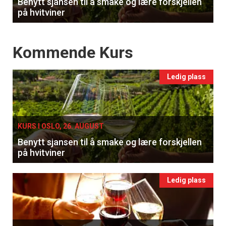
Benytt sjansen til å smake og lære forskjellen
på hvitviner
Events
Kommende Kurs
Ledig plass
KURS I OSLO, 26. AUGUST
Benytt sjansen til å smake og lære forskjellen
på hvitviner
Ledig plass