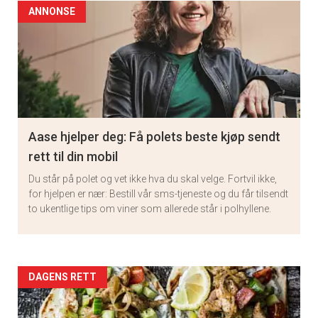
ANNONSE
Aase hjelper deg: Få polets beste kjøp sendt
rett til din mobil
Du står på polet og vet ikke hva du skal velge. Fortvil ikke,
for hjelpen er nær: Bestill vår sms-tjeneste og du får tilsendt
to ukentlige tips om viner som allerede står i polhyllene.
Artikler
DAGENS RETT
detail