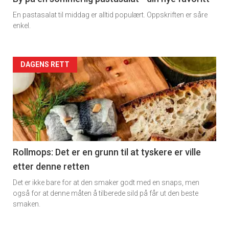
En pastasalat til middag er alltid populært. Oppskriften er såre
enkel.
Forsiden
DAGENS RETT
akkurat
nå
-
6
Rollmops: Det er en grunn til at tyskere er ville
etter denne retten
Det er ikke bare for at den smaker godt med en snaps, men
også for at denne måten å tilberede sild på får ut den beste
smaken.