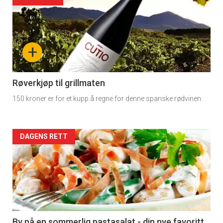
Forsiden
akkurat
nå
+
-
4
Røverkjøp til grillmaten
150 kroner er for et kupp å regne for denne spanske rødvinen.
Forsiden
DAGENS RETT
akkurat
nå
-
5
By på en sommerlig pastasalat - din nye favoritt