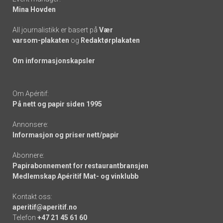
Mina Hovden
All journalistikk er basert på
Vær
varsom-plakaten
og
Redaktørplakaten
Om informasjonskapsler
Om Apéritif:
På nett og papir siden 1995
Annonsere:
Informasjon og priser nett/papir
Abonnere:
Papirabonnement for restaurantbransjen
Medlemskap Apéritif Mat- og vinklubb
Kontakt oss:
aperitif@aperitif.no
Telefon
+47 21 45 61 60