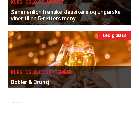
KURS I OSLO, 27. AUGUST
Sammenlign franske klassikere og ungarske
viner til en 5-retters meny
Ledig plass
×
Få ukentlige nyhetsbrev fra
KURS I OSLO, 05. SEPTEMBER
Apéritif
Bobler & Brunsj
Vi tilbyr flere ukentlige nyhetsbrev. Du
kan fritt velge hvilke du ønsker å få
tilsendt.
Registrer deg