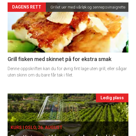
Artikler
DAGENS RETT
Grillet uer med vårløk og sennepsvinaigrette
detail
-
section
11
Grill fisken med skinnet på for ekstra smak
Denne oppskriften kan du for øvrig fint lage uten grill, eller sågar
Ukens
uten skinn om du bare får tak i filet.
vin
Events
Ledig plass
single
KURS I OSLO, 26. AUGUST