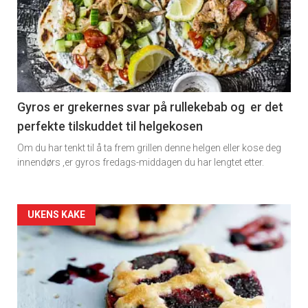
Gyros er grekernes svar på rullekebab og er det
perfekte tilskuddet til helgekosen
Om du har tenkt til å ta frem grillen denne helgen eller kose deg
innendørs ,er gyros fredags-middagen du har lengtet etter.
Forsiden
UKENS KAKE
akkurat
nå
-