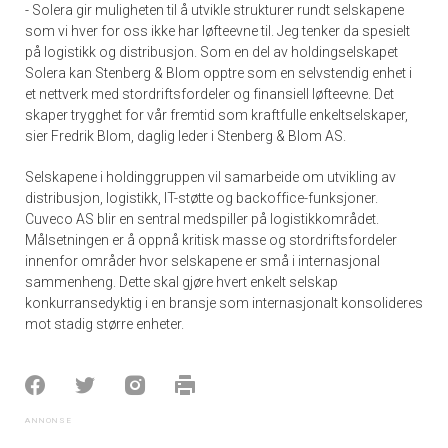
- Solera gir muligheten til å utvikle strukturer rundt selskapene
som vi hver for oss ikke har løfteevne til. Jeg tenker da spesielt
på logistikk og distribusjon. Som en del av holdingselskapet
Solera kan Stenberg & Blom opptre som en selvstendig enhet i
et nettverk med stordriftsfordeler og finansiell løfteevne. Det
skaper trygghet for vår fremtid som kraftfulle enkeltselskaper,
sier Fredrik Blom, daglig leder i Stenberg & Blom AS.
Selskapene i holdinggruppen vil samarbeide om utvikling av
distribusjon, logistikk, IT-støtte og backoffice-funksjoner.
Cuveco AS blir en sentral medspiller på logistikkområdet.
Målsetningen er å oppnå kritisk masse og stordriftsfordeler
innenfor områder hvor selskapene er små i internasjonal
sammenheng. Dette skal gjøre hvert enkelt selskap
konkurransedyktig i en bransje som internasjonalt konsolideres
mot stadig større enheter.