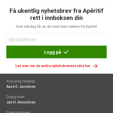
Få ukentlig nyhetsbrev fra Apéritif
rett i innboksen din
Hver søndag får du de mest leste sakene fra Apéritif
Logg på
Les mer om de andre nyhetsbrevene våre her
Footer
Ansvarlig redaktør:
Aase E. Jacobsen
-
Daglig leder:
links
Jan H. Amundsen
Event manager: