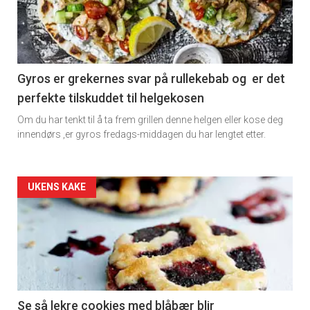
-
section
11
Gyros er grekernes svar på rullekebab og er det
perfekte tilskuddet til helgekosen
Om du har tenkt til å ta frem grillen denne helgen eller kose deg
innendørs ,er gyros fredags-middagen du har lengtet etter.
Artikler
UKENS KAKE
detail
-
section
11
Se så lekre cookies med blåbær blir