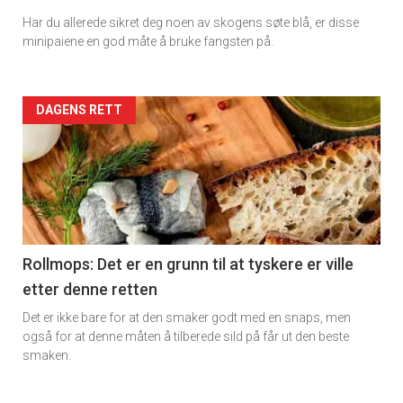
Har du allerede sikret deg noen av skogens søte blå, er disse
Dagens
minipaiene en god måte å bruke fangsten på.
rett
Artikler
DAGENS RETT
detail
-
section
11
Rollmops: Det er en grunn til at tyskere er ville
etter denne retten
Dagens
Det er ikke bare for at den smaker godt med en snaps, men
rett
også for at denne måten å tilberede sild på får ut den beste
smaken.
2