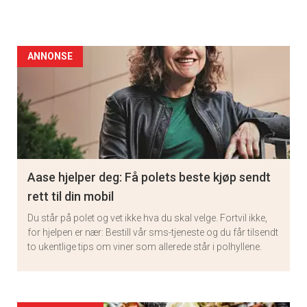
ANNONSE
Aase hjelper deg: Få polets beste kjøp sendt
rett til din mobil
Du står på polet og vet ikke hva du skal velge. Fortvil ikke,
for hjelpen er nær: Bestill vår sms-tjeneste og du får tilsendt
to ukentlige tips om viner som allerede står i polhyllene.