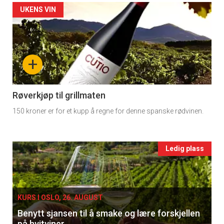
Artikler
UKENS VIN
2
detail
-
+
section
11
Røverkjøp til grillmaten
150 kroner er for et kupp å regne for denne spanske rødvinen.
Ukens
vin
Events
Ledig plass
single
KURS I OSLO, 26. AUGUST
Benytt sjansen til å smake og lære forskjellen
på hvitviner