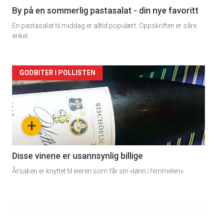
5
By på en sommerlig pastasalat - din nye favoritt
En pastasalat til middag er alltid populært. Oppskriften er såre
enkel.
Forsiden
GODBITER I POLLISTEN
akkurat
nå
+
-
6
Disse vinene er usannsynlig billige
Årsaken er knyttet til eieren som får sin «lønn i himmelen».