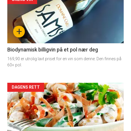
Forsiden
akkurat
nå
+
-
4
Biodynamisk billigvin på et pol nær deg
169,90 er utrolig lavt priset for en vin som denne. Den finnes på
60+ pol.
Forsiden
DAGENS RETT
akkurat
nå
-