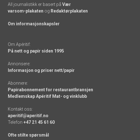
All journalistikk er basert på
Vær
varsom-plakaten
og
Redaktørplakaten
Om informasjonskapsler
Om Apéritif:
På nett og papir siden 1995
Annonsere:
Informasjon og priser nett/papir
Abonnere:
Papirabonnement for restaurantbransjen
Medlemskap Apéritif Mat- og vinklubb
Kontakt oss:
aperitif@aperitif.no
Telefon
+47 21 45 61 60
Ofte stilte spørsmål