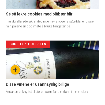
section
11
Se så lekre cookies med blåbær blir
Har du allerede sikret deg noen av skogens søte blå, er disse
Dagens
minipaiene en god måte å bruke fangsten på.
rett
Artikler
GODBITER I POLLISTEN
detail
-
+
section
11
Disse vinene er usannsynlig billige
Årsaken er knyttet til eieren som får sin «lønn i himmelen».
Dagens
rett