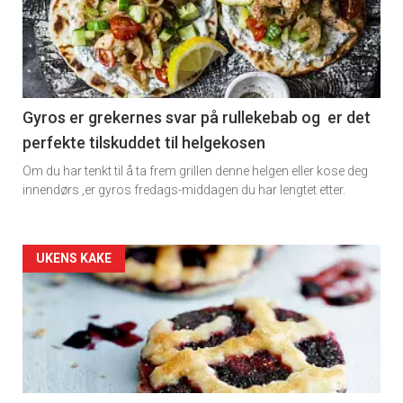
Gyros er grekernes svar på rullekebab og er det
perfekte tilskuddet til helgekosen
Om du har tenkt til å ta frem grillen denne helgen eller kose deg
innendørs ,er gyros fredags-middagen du har lengtet etter.
Forsiden
UKENS KAKE
akkurat
nå
-