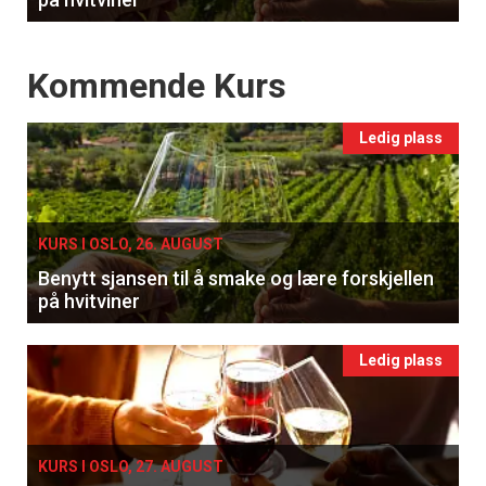
Events
Kommende Kurs
Ledig plass
KURS I OSLO, 26. AUGUST
Benytt sjansen til å smake og lære forskjellen
på hvitviner
Ledig plass
KURS I OSLO, 27. AUGUST