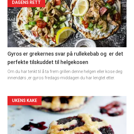
Artikler
DAGENS RETT
detail
-
section
11
Gyros er grekernes svar på rullekebab og er det
perfekte tilskuddet til helgekosen
Om du har tenkt til å ta frem grillen denne helgen eller kose deg
innendørs ,er gyros fredags-middagen du har lengtet etter.
Artikler
UKENS KAKE
detail
-