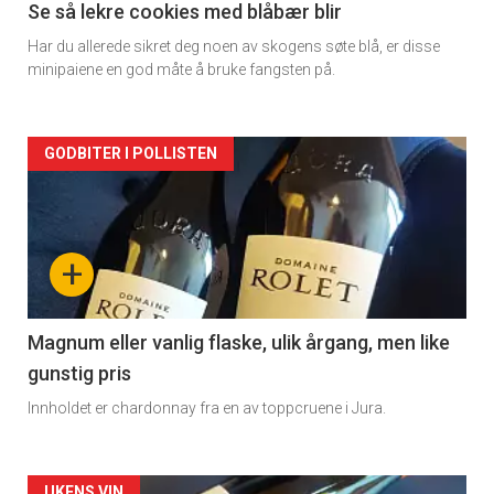
2
Se så lekre cookies med blåbær blir
Har du allerede sikret deg noen av skogens søte blå, er disse
minipaiene en god måte å bruke fangsten på.
Forsiden
GODBITER I POLLISTEN
akkurat
nå
+
-
3
Magnum eller vanlig flaske, ulik årgang, men like
gunstig pris
Innholdet er chardonnay fra en av toppcruene i Jura.
UKENS VIN