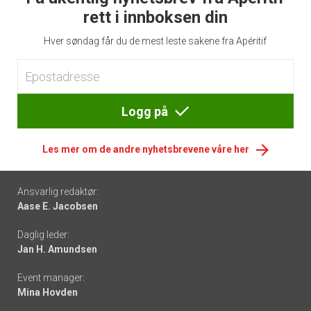
rett i innboksen din
Hver søndag får du de mest leste sakene fra Apéritif
Logg på
Les mer om de andre nyhetsbrevene våre her
Footer
Ansvarlig redaktør:
Aase E. Jacobsen
-
Daglig leder:
links
Jan H. Amundsen
Event manager:
Mina Hovden