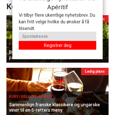
Events
Kommende Kurs
Apéritif
Vi tilbyr flere ukentlige nyhetsbrev. Du
Ledig plass
kan fritt velge hvilke du ønsker å få
tilsendt.
KURS I OSLO, 26. AUGUST
Registrer deg
Benytt sjansen til å smake og lære forskjellen
på hvitviner
Ledig plass
KURS I OSLO, 27. AUGUST
Sammenlign franske klassikere og ungarske
viner til en 5-retters meny