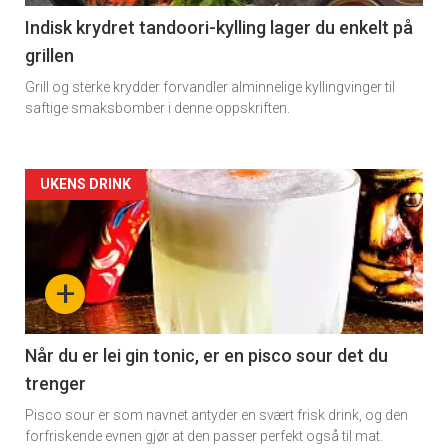
11
Indisk krydret tandoori-kylling lager du enkelt på
grillen
Grill og sterke krydder forvandler alminnelige kyllingvinger til
saftige smaksbomber i denne oppskriften.
Artikler
UKENS DRINK
detail
-
+
section
11
Når du er lei gin tonic, er en pisco sour det du
trenger
Dagens
Pisco sour er som navnet antyder en svært frisk drink, og den
rett
forfriskende evnen gjør at den passer perfekt også til mat.