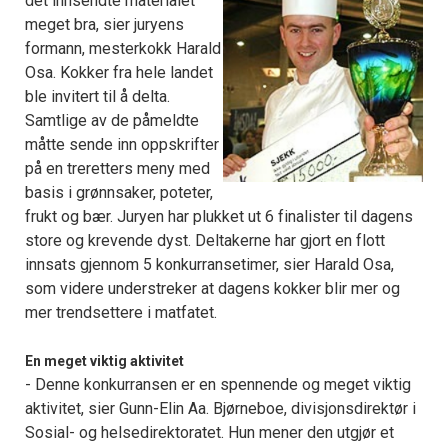
det innsendte materialet
meget bra, sier juryens
formann, mesterkokk Harald
Osa. Kokker fra hele landet
ble invitert til å delta.
Samtlige av de påmeldte
måtte sende inn oppskrifter
på en treretters meny med
basis i grønnsaker, poteter,
frukt og bær. Juryen har plukket ut 6 finalister til dagens
store og krevende dyst. Deltakerne har gjort en flott
innsats gjennom 5 konkurransetimer, sier Harald Osa,
som videre understreker at dagens kokker blir mer og
mer trendsettere i matfatet.
En meget viktig aktivitet
- Denne konkurransen er en spennende og meget viktig
aktivitet, sier Gunn-Elin Aa. Bjørneboe, divisjonsdirektør i
Sosial- og helsedirektoratet. Hun mener den utgjør et