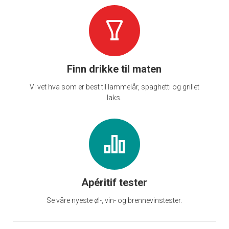
Finn drikke til maten
Vi vet hva som er best til lammelår, spaghetti og grillet
laks.
Apéritif tester
Se våre nyeste øl-, vin- og brennevinstester.