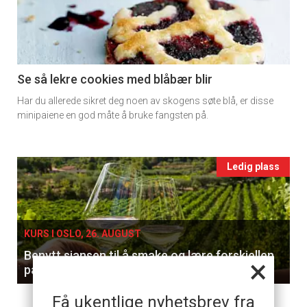
-
section
11
Se så lekre cookies med blåbær blir
Har du allerede sikret deg noen av skogens søte blå, er disse
Ukens
minipaiene en god måte å bruke fangsten på.
vin
Events
Ledig plass
single
KURS I OSLO, 26. AUGUST
Benytt sjansen til å smake og lære forskjellen
×
på hvitviner
Få ukentlige nyhetsbrev fra