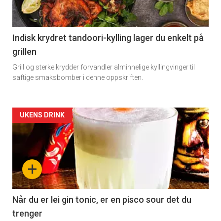
Indisk krydret tandoori-kylling lager du enkelt på
grillen
Grill og sterke krydder forvandler alminnelige kyllingvinger til
saftige smaksbomber i denne oppskriften.
Forsiden
UKENS DRINK
akkurat
nå
+
-
2
Når du er lei gin tonic, er en pisco sour det du
trenger