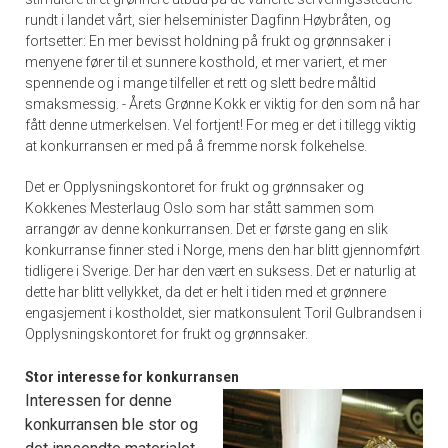
rundt i landet vårt, sier helseminister Dagfinn Høybråten, og
fortsetter: En mer bevisst holdning på frukt og grønnsaker i
menyene fører til et sunnere kosthold, et mer variert, et mer
spennende og i mange tilfeller et rett og slett bedre måltid
smaksmessig. - Årets Grønne Kokk er viktig for den som nå har
fått denne utmerkelsen. Vel fortjent! For meg er det i tillegg viktig
at konkurransen er med på å fremme norsk folkehelse.
Det er Opplysningskontoret for frukt og grønnsaker og
Kokkenes Mesterlaug Oslo som har stått sammen som
arrangør av denne konkurransen. Det er første gang en slik
konkurranse finner sted i Norge, mens den har blitt gjennomført
tidligere i Sverige. Der har den vært en suksess. Det er naturlig at
dette har blitt vellykket, da det er helt i tiden med et grønnere
engasjement i kostholdet, sier matkonsulent Toril Gulbrandsen i
Opplysningskontoret for frukt og grønnsaker.
Stor interesse for konkurransen
Interessen for denne
konkurransen ble stor og