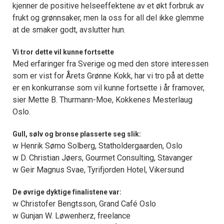
kjenner de positive helseeffektene av et økt forbruk av
frukt og grønnsaker, men la oss for all del ikke glemme
at de smaker godt, avslutter hun.
Vi tror dette vil kunne fortsette
Med erfaringer fra Sverige og med den store interessen
som er vist for Årets Grønne Kokk, har vi tro på at dette
er en konkurranse som vil kunne fortsette i år framover,
sier Mette B. Thurmann-Moe, Kokkenes Mesterlaug
Oslo.
Gull, sølv og bronse plasserte seg slik:
w Henrik Sømo Solberg, Statholdergaarden, Oslo
w D. Christian Jøers, Gourmet Consulting, Stavanger
w Geir Magnus Svae, Tyrifjorden Hotel, Vikersund
De øvrige dyktige finalistene var:
w Christofer Bengtsson, Grand Café Oslo
w Gunjan W. Løwenherz, freelance