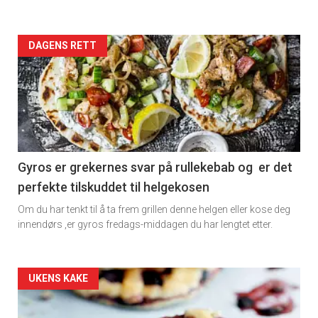
Artikler
DAGENS RETT
detail
-
section
11
Gyros er grekernes svar på rullekebab og er det
perfekte tilskuddet til helgekosen
Dagens
Om du har tenkt til å ta frem grillen denne helgen eller kose deg
rett
innendørs ,er gyros fredags-middagen du har lengtet etter.
2
Artikler
UKENS KAKE
detail