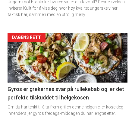
Ungarn mot Frankrike, hvilken vin er din favoritt? Denne kvelden
inviterer Kullt for å vise deg hvor høy kvalitet ungarske viner
faktisk har, sammen med en utrolig meny.
Forsiden
DAGENS RETT
akkurat
nå
-
6
Gyros er grekernes svar på rullekebab og er det
perfekte tilskuddet til helgekosen
Om du har tenkt til å ta frem grillen denne helgen eller kose deg
innendørs ,er gyros fredags-middagen du har lengtet etter.