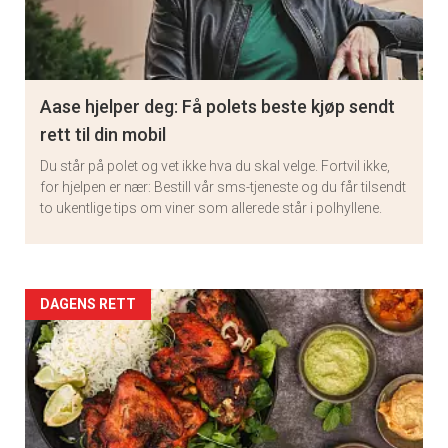
Aase hjelper deg: Få polets beste kjøp sendt
rett til din mobil
Du står på polet og vet ikke hva du skal velge. Fortvil ikke,
for hjelpen er nær: Bestill vår sms-tjeneste og du får tilsendt
to ukentlige tips om viner som allerede står i polhyllene.
Artikler
DAGENS RETT
detail
-
section