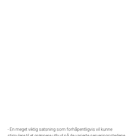
- En meget viktig satsning som forhåpentligvis vil kunne
stimulere til et grønnere utbud på de varierte serveringsstedene