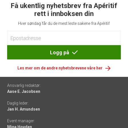
Få ukentlig nyhetsbrev fra Apéritif
rett i innboksen din
Hver søndag får du de mest leste sakene fra Apéritif
Logg på
Les mer om de andre nyhetsbrevene våre her
Footer
Ansvarlig redaktør:
Aase E. Jacobsen
-
Daglig leder:
links
Jan H. Amundsen
Event manager:
Mina Hovden