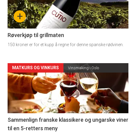
nå
+
-
4
Røverkjøp til grillmaten
150 kroner er for et kupp å regne for denne spanske rødvinen.
Forsiden
MATKURS OG VINKURS
Vinsmaking i Oslo
akkurat
nå
-
5
Sammenlign franske klassikere og ungarske viner
til en 5-retters meny