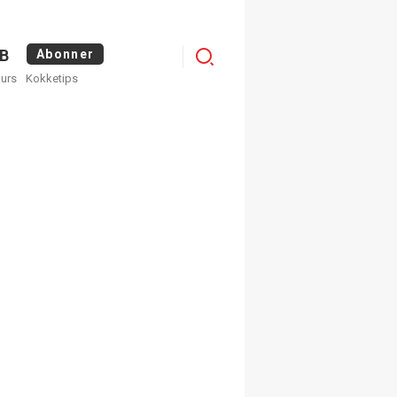
Logg
B
Abonner
kurs
Kokketips
inn
egistrer deg