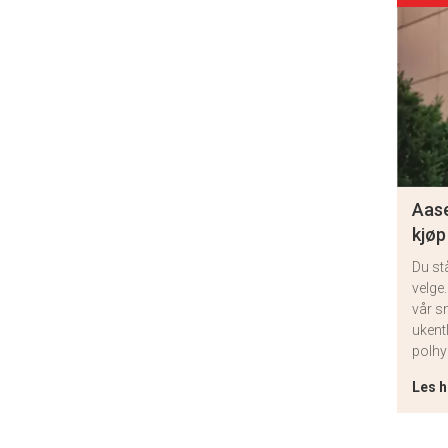
Aase
kjøp
Du st
velge.
vår s
ukent
polhy
Les h