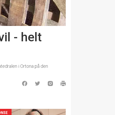
l - helt
atedralen i Ortona på den
ONSE