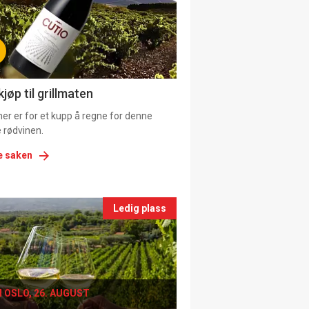
tion
ns
jøp til grillmaten
er er for et kupp å regne for denne
 rødvinen.
e saken
nts
Ledig plass
le
I OSLO, 26. AUGUST