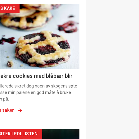
kler
S KAKE
il
tion
ens
lekre cookies med blåbær blir
allerede sikret deg noen av skogens søte
 disse minipaiene en god måte å bruke
n på.
e saken
kler
ITER I POLLISTEN