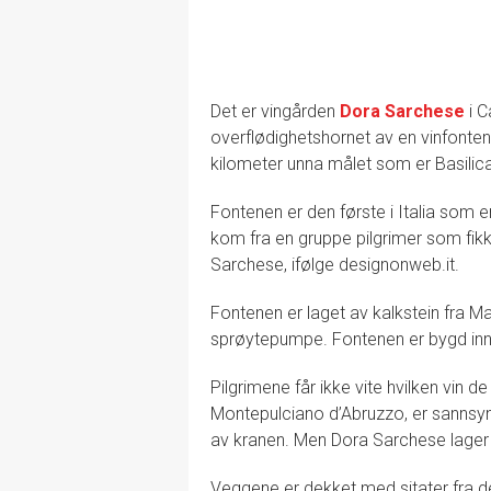
Det er vingården
Dora Sarchese
i C
overflødighetshornet av en vinfontene.
kilometer unna målet som er Basili
Fontenen er den første i Italia som er t
kom fra en gruppe pilgrimer som fikk
Sarchese, ifølge designonweb.it.
Fontenen er laget av kalkstein fra M
sprøytepumpe. Fontenen er bygd inn i
Pilgrimene får ikke vite hvilken vin d
Montepulciano d’Abruzzo, er sannsynl
av kranen. Men Dora Sarchese lager 
Veggene er dekket med sitater fra