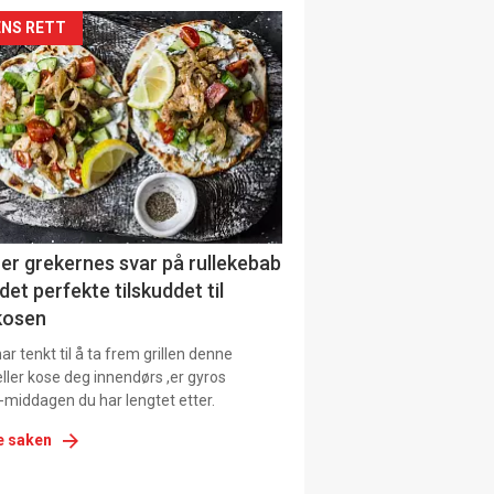
kler
NS RETT
il
tion
er grekernes svar på rullekebab
det perfekte tilskuddet til
kosen
r tenkt til å ta frem grillen denne
ller kose deg innendørs ,er gyros
-middagen du har lengtet etter.
e saken