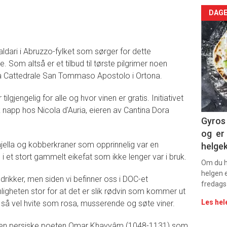
Arti
DAGE
deta
aldari i Abruzzo-fylket som sørger for dette
-
 Som altså er et tilbud til tørste pilgrimer noen
ca Cattedrale San Tommaso Apostolo i Ortona.
sec
11
ilgjengelig for alle og hvor vinen er gratis. Initiativet
 napp hos Nicola d'Auria, eieren av Cantina Dora
Gyros 
og er 
ajella og kobberkraner som opprinnelig var en
helge
 et stort gammelt eikefat som ikke lenger var i bruk.
Om du ha
helgen e
e drikker, men siden vi befinner oss i DOC-et
fredags
igheten stor for at det er slik rødvin som kommer ut
Les hel
så vel hvite som rosa, musserende og søte viner.
 den persiske poeten Omar Khayyâm (1048-1131) som