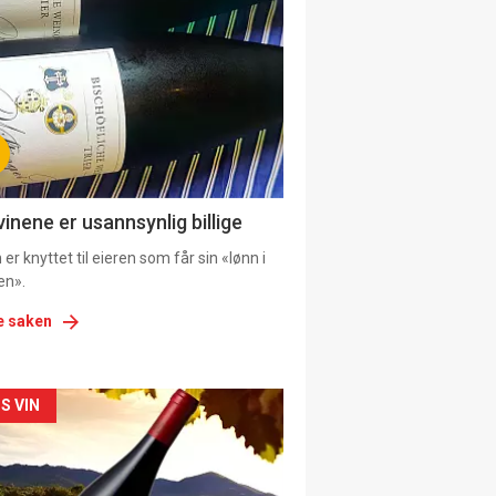
il
tion
ens
vinene er usannsynlig billige
er knyttet til eieren som får sin «lønn i
en».
e saken
kler
S VIN
il