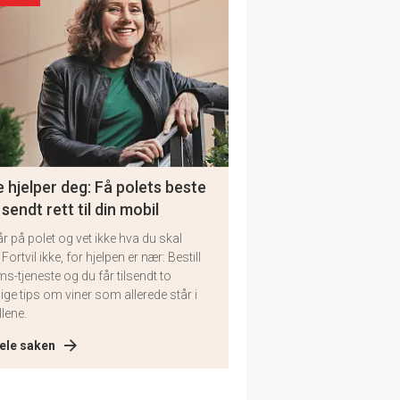
 hjelper deg: Få polets beste
 sendt rett til din mobil
år på polet og vet ikke hva du skal
 Fortvil ikke, for hjelpen er nær: Bestill
ms-tjeneste og du får tilsendt to
lige tips om viner som allerede står i
llene.
ele saken