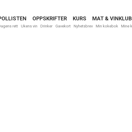
POLLISTEN
OPPSKRIFTER
KURS
MAT & VINKLUB
Menu
Dagens rett
Ukens vin
Drinker
Gavekort
Nyhetsbrev
Min kokebok
Mine 
R