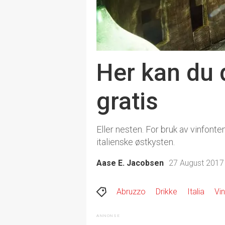
Her kan du d
gratis
Eller nesten. For bruk av vinfont
italienske østkysten.
Aase E. Jacobsen
27 August 2017 
Abruzzo
Drikke
Italia
Vin