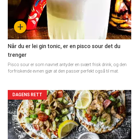
detail
-
+
section
11
Når du er lei gin tonic, er en pisco sour det du
trenger
Dagens
Pisco sour er som navnet antyder en svært frisk drink, og den
rett
forfriskende evnen gjør at den passer perfekt også til mat.
Artikler
DAGENS RETT
detail
-
section