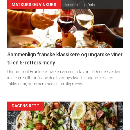
Forsiden
MATKURS OG VINKURS
Vinsmaking i Oslo
akkurat
nå
-
5
Sammenlign franske klassikere og ungarske viner
til en 5-retters meny
Ungarn mot Frankrike, hvilken vin er din favoritt? Denne kvelden
inviterer Kullt for å vise deg hvor høy kvalitet ungarske viner
faktisk har, sammen med en utrolig meny.
Forsiden
DAGENS RETT
akkurat