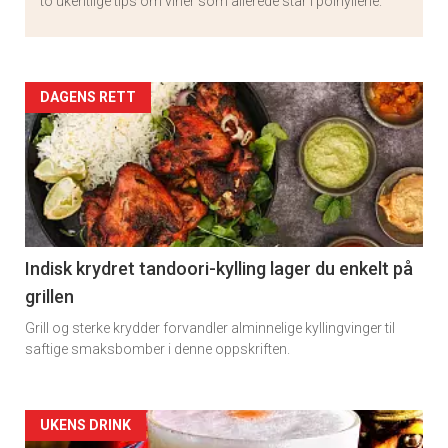
to ukentlige tips om viner som allerede står i polhyllene.
Artikler
DAGENS RETT
detail
-
section
11
Indisk krydret tandoori-kylling lager du enkelt på
grillen
Grill og sterke krydder forvandler alminnelige kyllingvinger til
saftige smaksbomber i denne oppskriften.
Artikler
UKENS DRINK