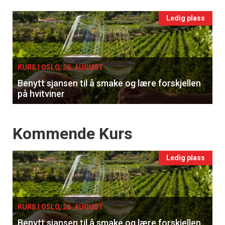
Events
Ledig plass
single
KURS I OSLO, 26. AUGUST
Benytt sjansen til å smake og lære forskjellen
på hvitviner
Events
Kommende Kurs
Ledig plass
KURS I OSLO, 26. AUGUST
Benytt sjansen til å smake og lære forskjellen