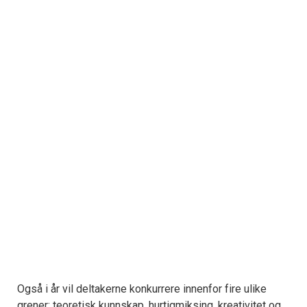
Også i år vil deltakerne konkurrere innenfor fire ulike
grener; teoretisk kunnskap, hurtigmiksing, kreativitet og