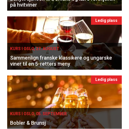
på hvitviner
Ledig plass
KURS I OSLO, 27. AUGUST
Sammenlign franske klassikere og ungarske
viner til en 5-retters meny
Ledig plass
KURS I OSLO, 05. SEPTEMBER
Bobler & Brunsj