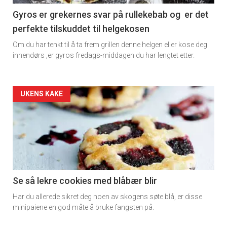
11
Gyros er grekernes svar på rullekebab og er det
perfekte tilskuddet til helgekosen
Dagens
Om du har tenkt til å ta frem grillen denne helgen eller kose deg
rett
innendørs ,er gyros fredags-middagen du har lengtet etter.
2
Artikler
UKENS KAKE
detail
-
section
11
Se så lekre cookies med blåbær blir
Har du allerede sikret deg noen av skogens søte blå, er disse
Ukens
minipaiene en god måte å bruke fangsten på.
vin