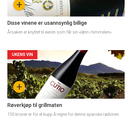
+
-
3
Disse vinene er usannsynlig billige
Årsaken er knyttet til eieren som får sin «lønn i himmelen».
Forsiden
UKENS VIN
akkurat
nå
+
-
4
Røverkjøp til grillmaten
150 kroner er for et kupp å regne for denne spanske rødvinen.