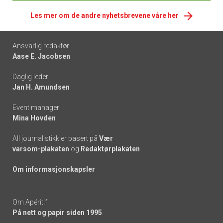
Les mer om de andre nyhetsbrevene våre her
Footer
Ansvarlig redaktør:
Aase E. Jacobsen
-
Daglig leder:
links
Jan H. Amundsen
Event manager:
Mina Hovden
All journalistikk er basert på
Vær
varsom-plakaten
og
Redaktørplakaten
Om informasjonskapsler
Om Apéritif:
På nett og papir siden 1995