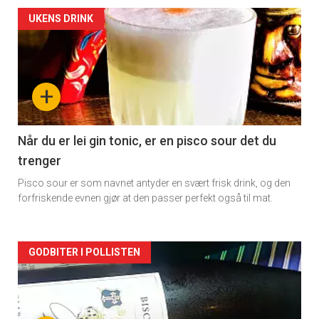
Forsiden
UKENS DRINK
akkurat
nå
+
-
2
Når du er lei gin tonic, er en pisco sour det du
trenger
Pisco sour er som navnet antyder en svært frisk drink, og den
forfriskende evnen gjør at den passer perfekt også til mat.
Forsiden
GODBITER I POLLISTEN
akkurat
nå