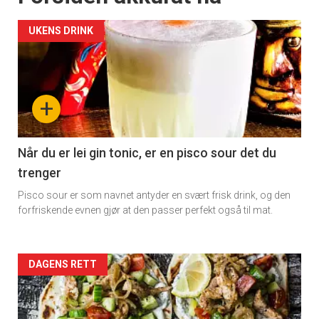
UKENS DRINK
+
Når du er lei gin tonic, er en pisco sour det du
trenger
Pisco sour er som navnet antyder en svært frisk drink, og den
forfriskende evnen gjør at den passer perfekt også til mat.
Forsiden
DAGENS RETT
akkurat