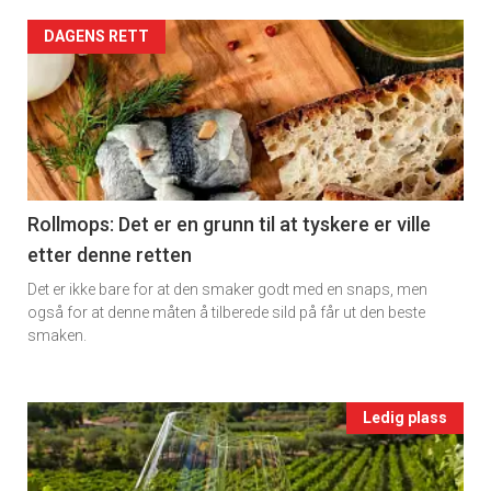
2
Artikler
DAGENS RETT
detail
-
section
11
Rollmops: Det er en grunn til at tyskere er ville
×
etter denne retten
Ukens
Det er ikke bare for at den smaker godt med en snaps, men
Få ukentlige nyhetsbrev fra
vin
også for at denne måten å tilberede sild på får ut den beste
Apéritif
smaken.
Vi tilbyr flere ukentlige nyhetsbrev. Du
kan fritt velge hvilke du ønsker å få
Events
Ledig plass
tilsendt.
single