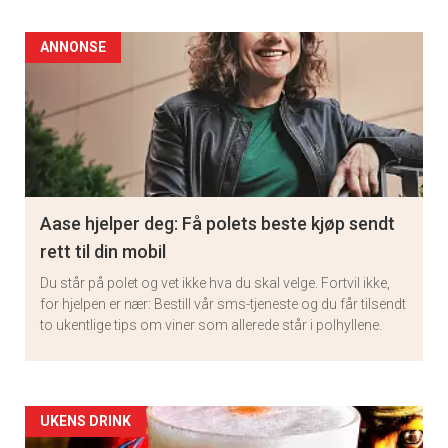
ANNONSE
Aase hjelper deg: Få polets beste kjøp sendt
rett til din mobil
Du står på polet og vet ikke hva du skal velge. Fortvil ikke,
for hjelpen er nær: Bestill vår sms-tjeneste og du får tilsendt
to ukentlige tips om viner som allerede står i polhyllene.
Artikler
UKENS DRINK