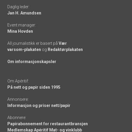
Daglig leder:
links
Jan H. Amundsen
Event manager:
Mina Hovden
All journalistikk er basert på
Vær
varsom-plakaten
og
Redaktørplakaten
Om informasjonskapsler
Om Apéritif:
På nett og papir siden 1995
Annonsere:
Informasjon og priser nett/papir
Abonnere:
Papirabonnement for restaurantbransjen
Medlemskap Apéritif Mat- og vinklubb