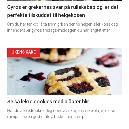
11
Gyros er grekernes svar på rullekebab og er det
perfekte tilskuddet til helgekosen
Dagens
Om du har tenkt til å ta frem grillen denne helgen eller kose deg
rett
innendørs ,er gyros fredags-middagen du har lengtet etter.
Artikler
UKENS KAKE
detail
-
section
11
Se så lekre cookies med blåbær blir
Har du allerede sikret deg noen av skogens søte blå, er disse
Dagens
minipaiene en god måte å bruke fangsten på.
rett