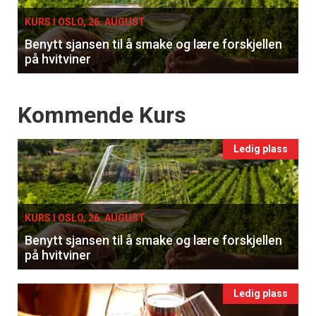
Registrer deg
KURS I OSLO, 26. AUGUST
Benytt sjansen til å smake og lære forskjellen
på hvitviner
Events
Kommende Kurs
Ledig plass
KURS I OSLO, 26. AUGUST
Benytt sjansen til å smake og lære forskjellen
på hvitviner
Ledig plass