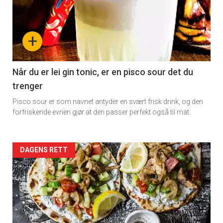
detail
-
+
section
11
Når du er lei gin tonic, er en pisco sour det du
trenger
Pisco sour er som navnet antyder en svært frisk drink, og den
forfriskende evnen gjør at den passer perfekt også til mat.
Artikler
DAGENS RETT
detail
-
section