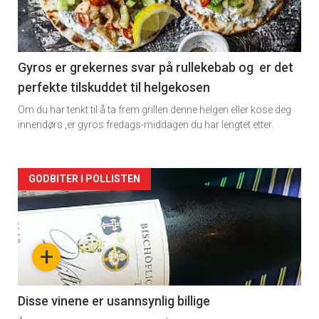
nå
-
2
Gyros er grekernes svar på rullekebab og er det
perfekte tilskuddet til helgekosen
Om du har tenkt til å ta frem grillen denne helgen eller kose deg
innendørs ,er gyros fredags-middagen du har lengtet etter.
Forsiden
GODBITER I POLLISTEN
akkurat
nå
+
-
3
Disse vinene er usannsynlig billige