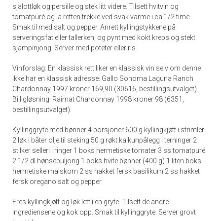
sjalottløk og persille og stek litt videre. Tilsett hvitvin og
tomatpuré og la retten trekke ved svak varme i ca 1/2 time.
Smak til med salt og pepper. Anrett kyllingstykkene på
serveringsfat eller tallerken, og pynt med kokt kreps og stekt
sjampinjong. Server med poteter eller ris.
Vinforslag: En klassisk rett liker en klassisk vin selv om denne
ikke har en klassisk adresse: Gallo Sonoma Laguna Ranch
Chardonnay 1997 kroner 169,90 (30616, bestillingsutvalget).
Billigløsning: Raimat Chardonnay 1998 kroner 98 (6351,
bestillingsutvalget).
Kyllinggryte med bønner 4 porsjoner 600 g kyllingkjøtt i strimler
2 løk i båter olje til steking 50 g røkt kalkunpålegg i terninger 2
stilker selleri i ringer 1 boks hermetiske tomater 3 ss tomatpuré
2 1/2 dl hønsebuljong 1 boks hvite bønner (400 g) 1 liten boks
hermetiske maiskorn 2 ss hakket fersk basilikum 2 ss hakket
fersk oregano salt og pepper
Fres kyllingkjøtt og løk lett i en gryte. Tilsett de andre
ingrediensene og kok opp. Smak til kyllinggryte. Server grovt