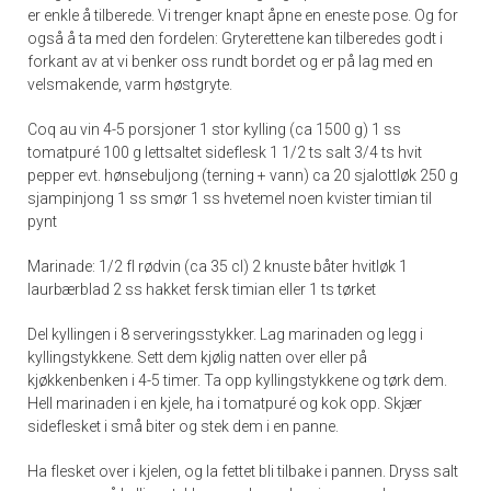
er enkle å tilberede. Vi trenger knapt åpne en eneste pose. Og for
også å ta med den fordelen: Gryterettene kan tilberedes godt i
forkant av at vi benker oss rundt bordet og er på lag med en
velsmakende, varm høstgryte.
Coq au vin 4-5 porsjoner 1 stor kylling (ca 1500 g) 1 ss
tomatpuré 100 g lettsaltet sideflesk 1 1/2 ts salt 3/4 ts hvit
pepper evt. hønsebuljong (terning + vann) ca 20 sjalottløk 250 g
sjampinjong 1 ss smør 1 ss hvetemel noen kvister timian til
pynt
Marinade: 1/2 fl rødvin (ca 35 cl) 2 knuste båter hvitløk 1
laurbærblad 2 ss hakket fersk timian eller 1 ts tørket
Del kyllingen i 8 serveringsstykker. Lag marinaden og legg i
kyllingstykkene. Sett dem kjølig natten over eller på
kjøkkenbenken i 4-5 timer. Ta opp kyllingstykkene og tørk dem.
Hell marinaden i en kjele, ha i tomatpuré og kok opp. Skjær
sideflesket i små biter og stek dem i en panne.
Ha flesket over i kjelen, og la fettet bli tilbake i pannen. Dryss salt