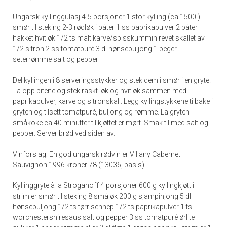
Ungarsk kyllinggulasj 4-5 porsjoner 1 stor kylling (ca 1500 )
smør til steking 2-3 rødløk i båter 1 ss paprikapulver 2 båter
hakket hvitløk 1/2 ts malt karve/spisskummin revet skallet av
1/2 sitron 2 ss tomatpuré 3 dl hønsebuljong 1 beger
seterrømme salt og pepper
Del kyllingen i 8 serveringsstykker og stek dem i smør i en gryte.
Ta opp bitene og stek raskt løk og hvitløk sammen med
paprikapulver, karve og sitronskall. Legg kyllingstykkene tilbake i
gryten og tilsett tomatpuré, buljong og rømme. La gryten
småkoke ca 40 minutter til kjøttet er mørt. Smak til med salt og
pepper. Server brød ved siden av.
Vinforslag: En god ungarsk rødvin er Villany Cabernet
Sauvignon 1996 kroner 78 (13036, basis).
Kyllinggryte à la Stroganoff 4 porsjoner 600 g kyllingkjøtt i
strimler smør til steking 8 småløk 200 g sjampinjong 5 dl
hønsebuljong 1/2 ts tørr sennep 1/2 ts paprikapulver 1 ts
worchestershiresaus salt og pepper 3 ss tomatpuré ørlite