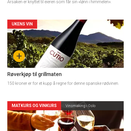
Årsaken er knyttet til eieren som får sin «lønn i himmelen».
Forsiden
UKENS VIN
akkurat
nå
+
-
4
Røverkjøp til grillmaten
150 kroner er for et kupp å regne for denne spanske rødvinen.
Forsiden
MATKURS OG VINKURS
Vinsmaking i Oslo
akkurat