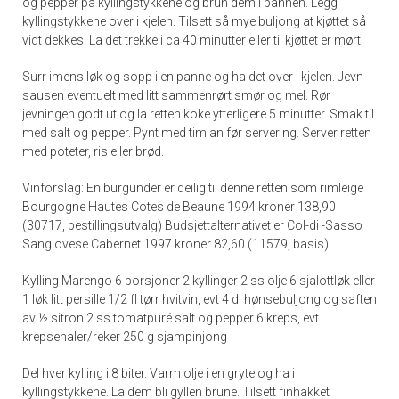
og pepper på kyllingstykkene og brun dem i pannen. Legg
kyllingstykkene over i kjelen. Tilsett så mye buljong at kjøttet så
vidt dekkes. La det trekke i ca 40 minutter eller til kjøttet er mørt.
Surr imens løk og sopp i en panne og ha det over i kjelen. Jevn
sausen eventuelt med litt sammenrørt smør og mel. Rør
jevningen godt ut og la retten koke ytterligere 5 minutter. Smak til
med salt og pepper. Pynt med timian før servering. Server retten
med poteter, ris eller brød.
Vinforslag: En burgunder er deilig til denne retten som rimleige
Bourgogne Hautes Cotes de Beaune 1994 kroner 138,90
(30717, bestillingsutvalg) Budsjettalternativet er Col-di -Sasso
Sangiovese Cabernet 1997 kroner 82,60 (11579, basis).
Kylling Marengo 6 porsjoner 2 kyllinger 2 ss olje 6 sjalottløk eller
1 løk litt persille 1/2 fl tørr hvitvin, evt 4 dl hønsebuljong og saften
av ½ sitron 2 ss tomatpuré salt og pepper 6 kreps, evt
krepsehaler/reker 250 g sjampinjong
Del hver kylling i 8 biter. Varm olje i en gryte og ha i
kyllingstykkene. La dem bli gyllen brune. Tilsett finhakket