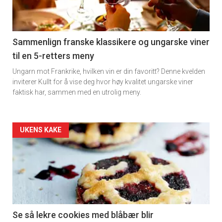
nå
-
5
Sammenlign franske klassikere og ungarske viner
til en 5-retters meny
Ungarn mot Frankrike, hvilken vin er din favoritt? Denne kvelden
inviterer Kullt for å vise deg hvor høy kvalitet ungarske viner
faktisk har, sammen med en utrolig meny.
Forsiden
UKENS KAKE
akkurat
nå
-
6
Se så lekre cookies med blåbær blir