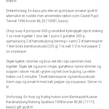
brød til.
Drikkeforslag: En Aass pils eller en god bayer smaker godt til
alternativt en rustikk men annerledes rødvin som Castel Pujol
Tannat 1996 kroner 86,20 (10081, basis).
Chop suey 4 porsjoner 600 g renskåret kyllingkjøtt olje til steking
1 ss revet ingefær 1 stor løk 1 purre 3 gulrøtter 200 g
sjampinjong 2 dl hønsebuljong (terning + vann) 2 dl bønnespirer
1 liten boks bambusskudd (225 g) 1 ts salt 1/2 ts hvit pepper 2
ss soyasaus
Skjær kjøttet i strimler og brun det lett i olje sammen med
ingefær. Skjær løk og purre i ringer, gulrøttene i tynne strimler og
soppen i skiver. Ha alt i gryten og hell over buljong. La retten
trekke i ca 5 minutter. Tilsett bønnespirer og bambusskudd.
Varm opp og smak til med salt, pepper og soyasaus. Server ris
til.
Vinforslag: En frisk og fruktig hvitvin som Bernkastel-Kueser
Kardinalsberg Rielsing Spatlese 1998 kroner 85,80 (11173,
basis) går godt til.