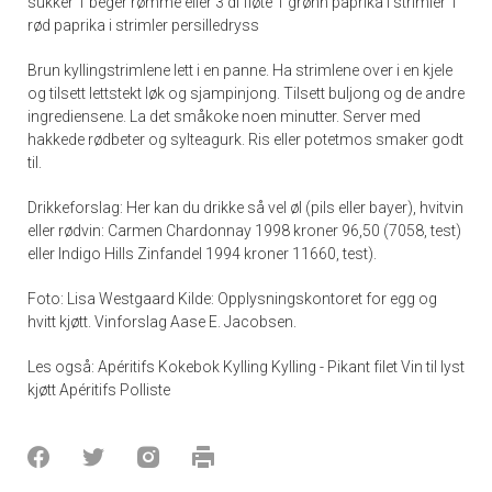
sukker 1 beger rømme eller 3 dl fløte 1 grønn paprika i strimler 1
rød paprika i strimler persilledryss
Brun kyllingstrimlene lett i en panne. Ha strimlene over i en kjele
og tilsett lettstekt løk og sjampinjong. Tilsett buljong og de andre
ingrediensene. La det småkoke noen minutter. Server med
hakkede rødbeter og sylteagurk. Ris eller potetmos smaker godt
til.
Drikkeforslag: Her kan du drikke så vel øl (pils eller bayer), hvitvin
eller rødvin: Carmen Chardonnay 1998 kroner 96,50 (7058, test)
eller Indigo Hills Zinfandel 1994 kroner 11660, test).
Foto: Lisa Westgaard Kilde: Opplysningskontoret for egg og
hvitt kjøtt. Vinforslag Aase E. Jacobsen.
Les også: Apéritifs Kokebok Kylling Kylling - Pikant filet Vin til lyst
kjøtt Apéritifs Polliste