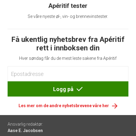
Apéritif tester
Se våre nyeste øl-, vin- og brennevinstester.
Få ukentlig nyhetsbrev fra Apéritif
rett i innboksen din
Hver søndag får du de mest leste sakene fra Apéritif
Logg på
Les mer om de andre nyhetsbrevene våre her
Footer
Ansvarlig redaktør:
Aase E. Jacobsen
-