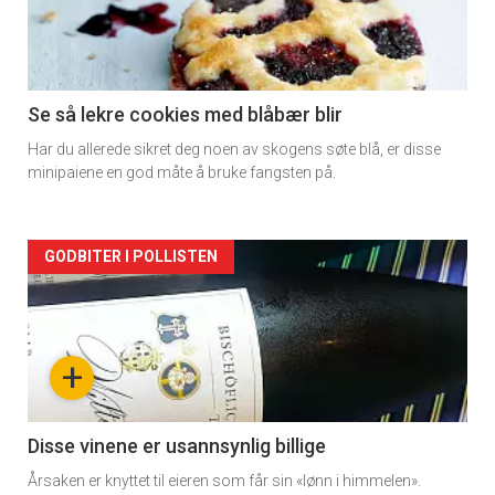
-
section
11
Se så lekre cookies med blåbær blir
Har du allerede sikret deg noen av skogens søte blå, er disse
Dagens
minipaiene en god måte å bruke fangsten på.
rett
Artikler
GODBITER I POLLISTEN
detail
-
+
section
11
Disse vinene er usannsynlig billige
Årsaken er knyttet til eieren som får sin «lønn i himmelen».
Dagens