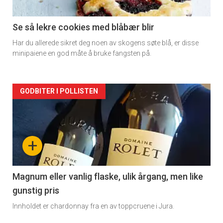
-
2
Se så lekre cookies med blåbær blir
Har du allerede sikret deg noen av skogens søte blå, er disse
minipaiene en god måte å bruke fangsten på.
Forsiden
GODBITER I POLLISTEN
akkurat
nå
+
-
3
Magnum eller vanlig flaske, ulik årgang, men like
gunstig pris
Innholdet er chardonnay fra en av toppcruene i Jura.