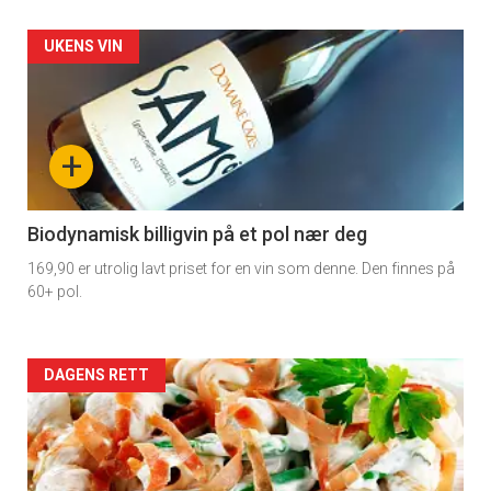
Forsiden
UKENS VIN
akkurat
nå
+
-
4
Biodynamisk billigvin på et pol nær deg
169,90 er utrolig lavt priset for en vin som denne. Den finnes på
60+ pol.
Forsiden
DAGENS RETT
akkurat
nå