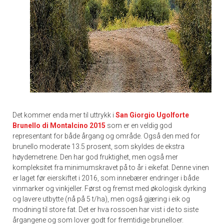
Det kommer enda mer til uttrykk i
San Giorgio Ugolforte
Brunello di Montalcino 2015
som er en veldig god
representant for både årgang og område. Også den med for
brunello moderate 13.5 prosent, som skyldes de ekstra
høydemetrene. Den har god fruktighet, men også mer
kompleksitet fra minimumskravet på to år i eikefat. Denne vinen
er laget før eierskiftet i 2016, som innebærer endringer i både
vinmarker og vinkjeller. Først og fremst med økologisk dyrking
og lavere utbytte (nå på 5 t/ha), men også gjæring i eik og
modning til store fat. Det er hva rossoen har vist i de to siste
årgangene og som lover godt for fremtidige brunelloer.