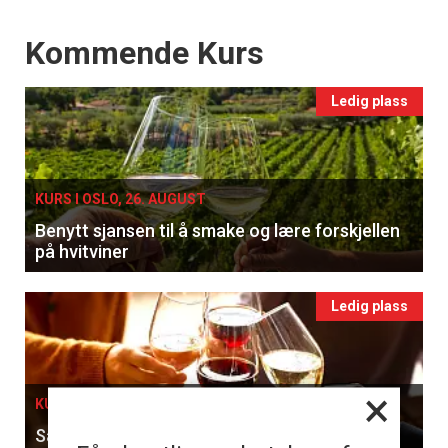
Events
Kommende Kurs
Ledig plass
KURS I OSLO, 26. AUGUST
Benytt sjansen til å smake og lære forskjellen
på hvitviner
Ledig plass
×
KURS I OSLO, 27. AUGUST
Sammenlign franske klassikere og ungarske