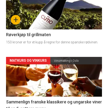
akkurat
nå
+
-
4
Røverkjøp til grillmaten
150 kroner er for et kupp å regne for denne spanske rødvinen.
Forsiden
MATKURS OG VINKURS
Vinsmaking i Oslo
akkurat
nå
-
5
Sammenlign franske klassikere og ungarske viner