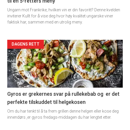
til en 5-retters meny
Ungarn mot Frankrike, hvilken vin er din favoritt? Denne kvelden
inviterer Kullt for å vise deg hvor høy kvalitet ungarske viner
faktisk har, sammen med en utrolig meny.
Forsiden
DAGENS RETT
akkurat
nå
-
6
Gyros er grekernes svar på rullekebab og er det
perfekte tilskuddet til helgekosen
Om du har tenkt til å ta frem grillen denne helgen eller kose deg
innendørs ,er gyros fredags-middagen du har lengtet etter.