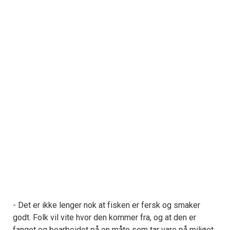
- Det er ikke lenger nok at fisken er fersk og smaker
godt. Folk vil vite hvor den kommer fra, og at den er
fanget og bearbeidet på en måte som tar vare på miljøet