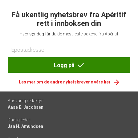
Få ukentlig nyhetsbrev fra Apéritif
rett i innboksen din
Hver søndag får du de mest leste sakene fra Apéritif
Logg på
Les mer om de andre nyhetsbrevene våre her
Footer
Ansvarlig redaktør:
Aase E. Jacobsen
-
Daglig leder:
links
Jan H. Amundsen