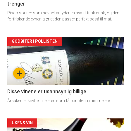
trenger
Pisco sour er som navnet antyder en svært frisk drink, og den
forfriskende evnen gjør at den passer perfekt også til mat.
Forsiden
GODBITER I POLLISTEN
akkurat
nå
+
-
3
Disse vinene er usannsynlig billige
Årsaken er knyttet til eieren som får sin «lønn i himmelen».
Forsiden
UKENS VIN