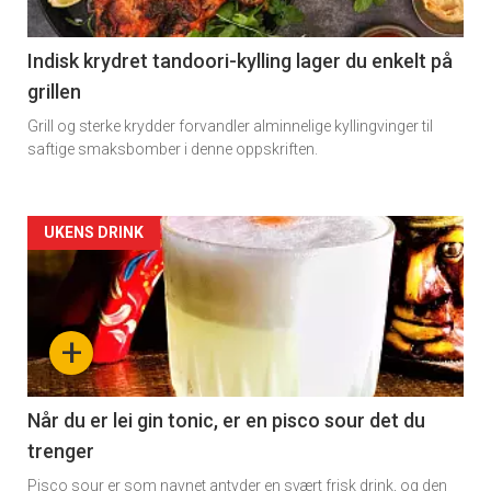
section
11
Indisk krydret tandoori-kylling lager du enkelt på
grillen
Grill og sterke krydder forvandler alminnelige kyllingvinger til
saftige smaksbomber i denne oppskriften.
Artikler
UKENS DRINK
detail
-
+
section
11
Når du er lei gin tonic, er en pisco sour det du
trenger
Dagens
Pisco sour er som navnet antyder en svært frisk drink, og den