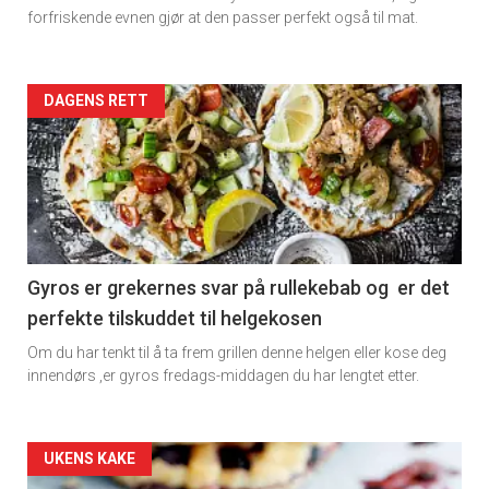
rett
forfriskende evnen gjør at den passer perfekt også til mat.
Artikler
DAGENS RETT
detail
-
section
11
Gyros er grekernes svar på rullekebab og er det
perfekte tilskuddet til helgekosen
Dagens
Om du har tenkt til å ta frem grillen denne helgen eller kose deg
rett
innendørs ,er gyros fredags-middagen du har lengtet etter.
2
Artikler
UKENS KAKE