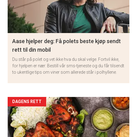
Aase hjelper deg: Få polets beste kjøp sendt
rett til din mobil
Du står på polet og vet ikke hva du skal velge. Fortvil ikke,
for hjelpen er nær: Bestill vår sms-tjeneste og du får tilsendt
to ukentlige tips om viner som allerede står i polhyllene.
Artikler
DAGENS RETT
detail
-