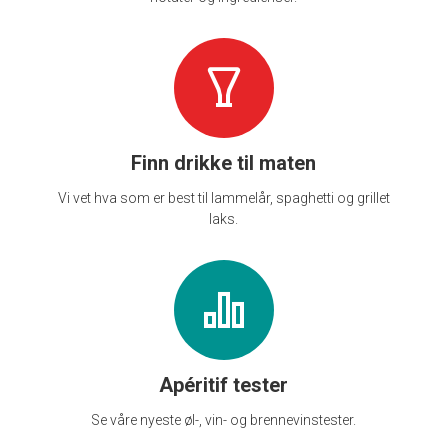
Finn drikke til maten
Vi vet hva som er best til lammelår, spaghetti og grillet
laks.
Apéritif tester
Se våre nyeste øl-, vin- og brennevinstester.