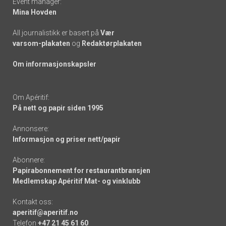
Event manager:
Mina Hovden
All journalistikk er basert på
Vær
varsom-plakaten
og
Redaktørplakaten
Om informasjonskapsler
Om Apéritif:
På nett og papir siden 1995
Annonsere:
Informasjon og priser nett/papir
Abonnere:
Papirabonnement for restaurantbransjen
Medlemskap Apéritif Mat- og vinklubb
Kontakt oss:
aperitif@aperitif.no
Telefon
+47 21 45 61 60