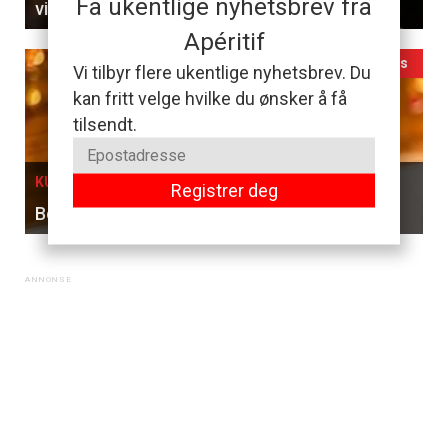
Få ukentlige nyhetsbrev fra
viner til en 5-retters meny
Apéritif
Ledig plass
Vi tilbyr flere ukentlige nyhetsbrev. Du
kan fritt velge hvilke du ønsker å få
tilsendt.
KURS I OSLO, 05. SEPTEMBER
Registrer deg
Bobler & Brunsj