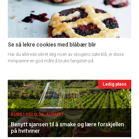
detail
-
section
11
Se så lekre cookies med blåbær blir
Har du allerede sikret deg noen av skogens søte blå, er disse
Ukens
minipaiene en god måte å bruke fangsten på.
vin
Events
Ledig plass
single
KURS I OSLO, 26. AUGUST
Benytt sjansen til å smake og lære forskjellen
på hvitviner