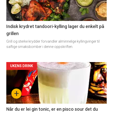
Indisk krydret tandoori-kylling lager du enkelt på
grillen
Grill og sterke krydder forvandler alminnelige kyllingvinger til
saftige smaksbomber i denne oppskriften.
Forsiden
UKENS DRINK
akkurat
nå
+
-
2
Når du er lei gin tonic, er en pisco sour det du