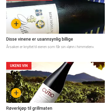
akkurat
nå
+
-
3
Disse vinene er usannsynlig billige
Årsaken er knyttet til eieren som får sin «lønn i himmelen».
Forsiden
UKENS VIN
akkurat
nå
+
-
4
Røverkjøp til grillmaten