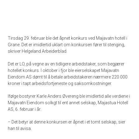
Tirsdag 29. februar ble det åpnet konkurs ved Majavatn hotell i
Grane. Det er imidlertid uklart om konkursen fører til stenging,
skriver Helgeland Arbeiderblad.
Det er LO, på vegne av en tidligere arbeidstaker, som begjærer
hotellet konkurs. I oktober i fjor ble eierselskapet Majavatn
Eiendom AS dømt til å betale arbeidstakeren nærmere 220 000
kroner i tapt arbeidsfortjeneste og saksomkostninger.
Ifølge bostyrer Karle Anders Øvereng ble imidlertid alle verdiene i
Majavatn Eiendom solkgt til ent annet selskap, Majastua Hotell
AS, 6. februar i år.
– Det betyr at denne konkursen er åpnet i et tomt selskap, sier
han til avisa.