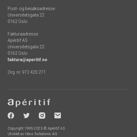
Post- og besøksadresse:
Universitetsgata 22
0162 Oslo
Fakturaadresse:
Apéritif AS
Universitetsgata 22
0162 Oslo
faktura@aperitif.no
Org. nr. 972 420 271
Footer
-
socials
Copyright 1995-2023 © Apéritif AS
Utviklet av
Ideo Solutions AS