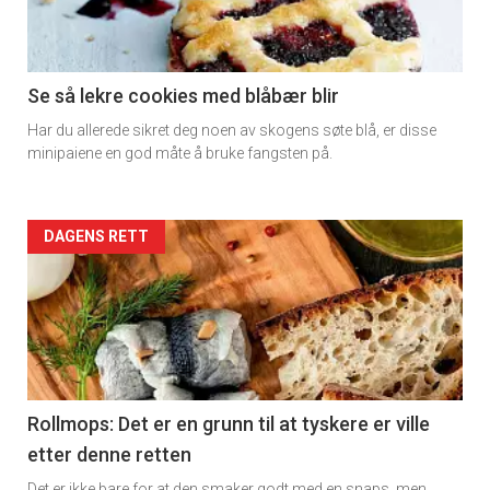
-
section
11
Se så lekre cookies med blåbær blir
Har du allerede sikret deg noen av skogens søte blå, er disse
Dagens
minipaiene en god måte å bruke fangsten på.
rett
2
Artikler
DAGENS RETT
detail
-
section
11
Rollmops: Det er en grunn til at tyskere er ville
etter denne retten
Ukens
Det er ikke bare for at den smaker godt med en snaps, men