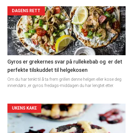
Artikler
DAGENS RETT
detail
-
section
11
Gyros er grekernes svar på rullekebab og er det
perfekte tilskuddet til helgekosen
Dagens
Om du har tenkt til å ta frem grillen denne helgen eller kose deg
rett
innendørs ,er gyros fredags-middagen du har lengtet etter.
Artikler
UKENS KAKE
detail