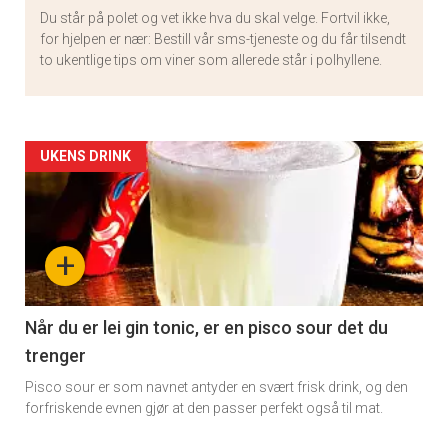
Du står på polet og vet ikke hva du skal velge. Fortvil ikke,
for hjelpen er nær: Bestill vår sms-tjeneste og du får tilsendt
to ukentlige tips om viner som allerede står i polhyllene.
Artikler
UKENS DRINK
detail
-
+
section
11
Når du er lei gin tonic, er en pisco sour det du
trenger
Pisco sour er som navnet antyder en svært frisk drink, og den
forfriskende evnen gjør at den passer perfekt også til mat.