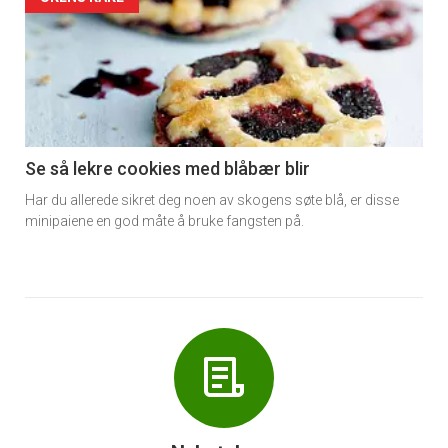
Forsiden
akkurat
nå
-
6
Se så lekre cookies med blåbær blir
Har du allerede sikret deg noen av skogens søte blå, er disse
minipaiene en god måte å bruke fangsten på.