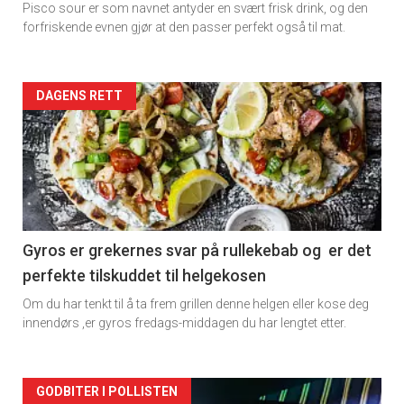
Pisco sour er som navnet antyder en svært frisk drink, og den
forfriskende evnen gjør at den passer perfekt også til mat.
Forsiden
DAGENS RETT
akkurat
nå
-
2
Gyros er grekernes svar på rullekebab og er det
perfekte tilskuddet til helgekosen
Om du har tenkt til å ta frem grillen denne helgen eller kose deg
innendørs ,er gyros fredags-middagen du har lengtet etter.
Forsiden
GODBITER I POLLISTEN