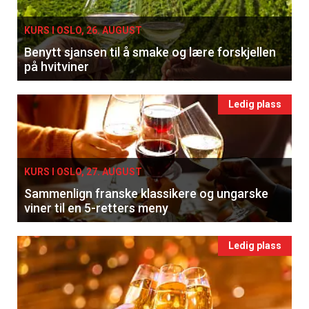
KURS I OSLO, 26. AUGUST
Benytt sjansen til å smake og lære forskjellen
på hvitviner
Ledig plass
KURS I OSLO, 27. AUGUST
Sammenlign franske klassikere og ungarske
viner til en 5-retters meny
Ledig plass