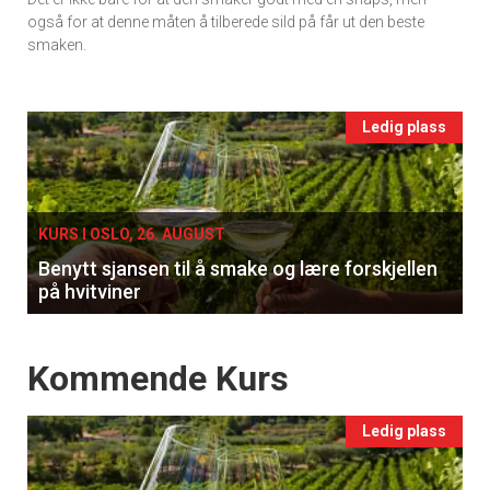
vin
også for at denne måten å tilberede sild på får ut den beste
smaken.
Events
Ledig plass
single
KURS I OSLO, 26. AUGUST
Benytt sjansen til å smake og lære forskjellen
på hvitviner
Events
Kommende Kurs
Ledig plass