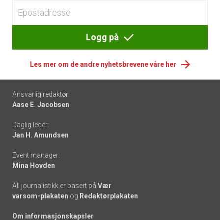
Logg på
Les mer om de andre nyhetsbrevene våre her
Footer
Ansvarlig redaktør:
Aase E. Jacobsen
-
Daglig leder:
links
Jan H. Amundsen
Event manager:
Mina Hovden
All journalistikk er basert på
Vær
varsom-plakaten
og
Redaktørplakaten
Om informasjonskapsler