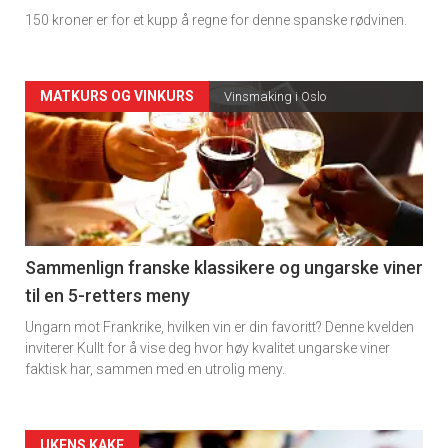
150 kroner er for et kupp å regne for denne spanske rødvinen.
Forsiden
MATKURS OG VINKURS
Vinsmaking i Oslo
akkurat
nå
-
5
Sammenlign franske klassikere og ungarske viner
til en 5-retters meny
Ungarn mot Frankrike, hvilken vin er din favoritt? Denne kvelden
inviterer Kullt for å vise deg hvor høy kvalitet ungarske viner
faktisk har, sammen med en utrolig meny.
UKENS KAKE