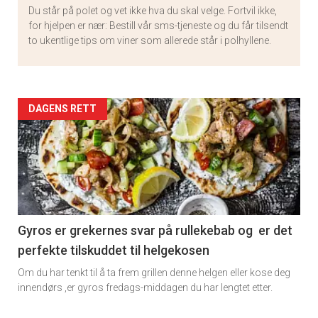
Du står på polet og vet ikke hva du skal velge. Fortvil ikke,
for hjelpen er nær: Bestill vår sms-tjeneste og du får tilsendt
to ukentlige tips om viner som allerede står i polhyllene.
Artikler
DAGENS RETT
detail
-
section
11
Gyros er grekernes svar på rullekebab og er det
perfekte tilskuddet til helgekosen
Om du har tenkt til å ta frem grillen denne helgen eller kose deg
innendørs ,er gyros fredags-middagen du har lengtet etter.