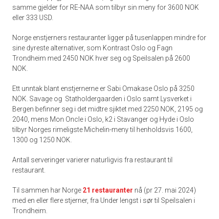
samme gjelder for RE-NAA som tilbyr sin meny for 3600 NOK
eller 333 USD.
Norge enstjerners restauranter ligger på tusenlappen mindre for
sine dyreste alternativer, som Kontrast Oslo og Fagn
Trondheim med 2450 NOK hver seg og Speilsalen på 2600
NOK.
Ett unntak blant enstjernerne er Sabi Omakase Oslo på 3250
NOK. Savage og Statholdergaarden i Oslo samt Lysverket i
Bergen befinner seg i det midtre sjiktet med 2250 NOK, 2195 og
2040, mens Mon Oncle i Oslo, k2 i Stavanger og Hyde i Oslo
tilbyr Norges rimeligste Michelin-meny til henholdsvis 1600,
1300 og 1250 NOK.
Antall serveringer varierer naturligvis fra restaurant til
restaurant.
Til sammen har Norge
21 restauranter
nå (pr 27. mai 2024)
med en eller flere stjerner, fra Under lengst i sør til Speilsalen i
Trondheim.