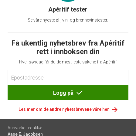
Apéritif tester
Se våre nyeste øl-, vin- og brennevinstester.
Få ukentlig nyhetsbrev fra Apéritif
rett i innboksen din
Hver søndag får du de mest leste sakene fra Apéritif
Logg på
Les mer om de andre nyhetsbrevene våre her
Footer
Ansvarlig redaktør:
Aase E. Jacobsen