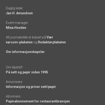
-
Daglig leder:
links
Jan H. Amundsen
Event manager:
Mina Hovden
All journalistikk er basert på
Vær
varsom-plakaten
og
Redaktørplakaten
Om informasjonskapsler
Om Apéritif:
På nett og papir siden 1995
Annonsere:
Informasjon og priser nett/papir
Abonnere:
Papirabonnement for restaurantbransjen