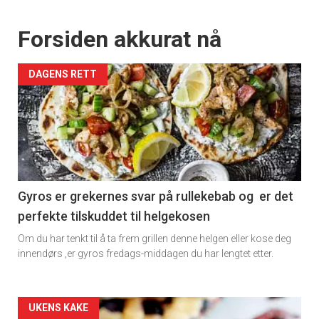
Forsiden akkurat nå
DAGENS RETT
Gyros er grekernes svar på rullekebab og er det
perfekte tilskuddet til helgekosen
Om du har tenkt til å ta frem grillen denne helgen eller kose deg
innendørs ,er gyros fredags-middagen du har lengtet etter.
Forsiden
UKENS KAKE