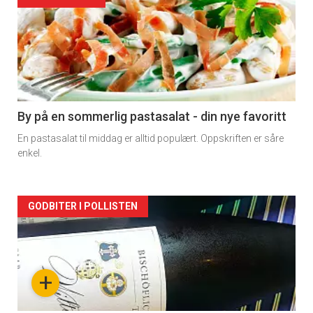
Forsiden
akkurat
nå
-
5
By på en sommerlig pastasalat - din nye favoritt
En pastasalat til middag er alltid populært. Oppskriften er såre
enkel.
Forsiden
GODBITER I POLLISTEN
akkurat
nå
+
-