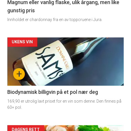
3
Magnum eller vanlig flaske, ulik årgang, men like
gunstig pris
Innholdet er chardonnay fra en av toppcruene i Jura.
Forsiden
UKENS VIN
akkurat
nå
+
-
4
Biodynamisk billigvin på et pol nær deg
169,90 er utrolig lavt priset for en vin som denne. Den finnes på
60+ pol.
DAGENS RETT