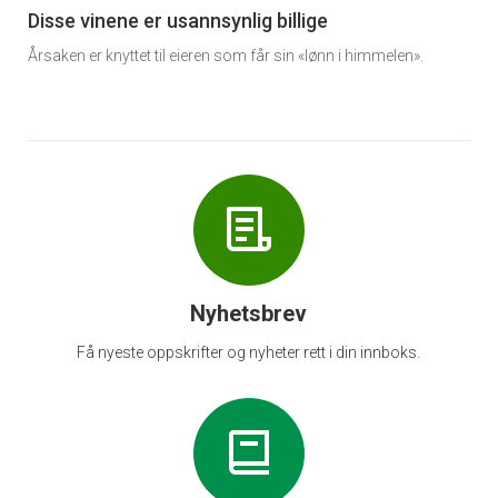
6
Disse vinene er usannsynlig billige
Årsaken er knyttet til eieren som får sin «lønn i himmelen».
Nyhetsbrev
Få nyeste oppskrifter og nyheter rett i din innboks.