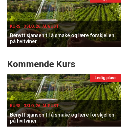
Events
single
KURS I OSLO, 26. AUGUST
Benytt sjansen til å smake og lære forskjellen
på hvitviner
Events
×
Kommende Kurs
Få ukentlige nyhetsbrev fra
Ledig plass
Apéritif
Vi tilbyr flere ukentlige nyhetsbrev. Du
kan fritt velge hvilke du ønsker å få
KURS I OSLO, 26. AUGUST
tilsendt.
Benytt sjansen til å smake og lære forskjellen
på hvitviner