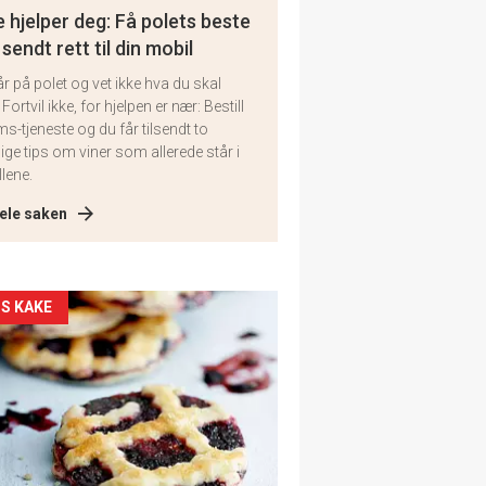
 hjelper deg: Få polets beste
 sendt rett til din mobil
år på polet og vet ikke hva du skal
 Fortvil ikke, for hjelpen er nær: Bestill
ms-tjeneste og du får tilsendt to
lige tips om viner som allerede står i
llene.
ele saken
kler
S KAKE
il
tion