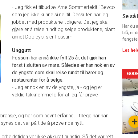
11
- Jeg fikk et tilbud av
Arne Sommerfeldt i Bevco
som jeg ikke kunne si nei til. Dessuten har jeg
Se så 
jobbet med produktene tidligere. Det jeg skal
Har du 
gjøre er å reise rundt og selge produktene, blant
blå, er
annet Dooley's, sier Fossum.
fangste
Unggutt
Les hel
Fossum har ennå ikke fylt 25 år, det gjør han
først i slutten av mars. Således er han nok en av
de yngste som skal reise rundt til barer og
Arti
GODB
restauranter for å selge.
deta
- Jeg er nok en av de yngste, ja - og jeg er
veldig takknemmelig for at jeg får prøve
-
sec
nsje, og har som nevnt erfaring. I tillegg har han
+
 synes det var på tide å prøve noe nytt.
11
arbeidstiden var ikke akkurat gunstig. Så det var rett