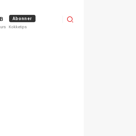
Logg
B
Abonner
kurs
Kokketips
inn
egistrer deg