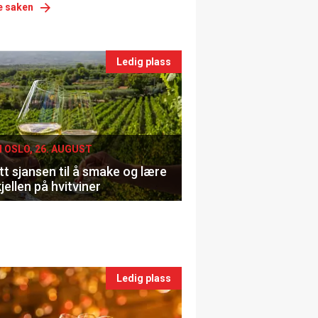
e saken
nts
Ledig plass
le
I OSLO, 26. AUGUST
t sjansen til å smake og lære
jellen på hvitviner
Ledig plass