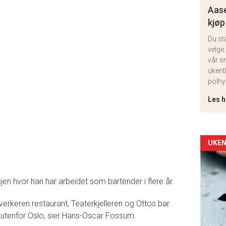
Aase
kjøp
Du st
velge.
vår s
ukent
polhy
Les h
Arti
UKEN
deta
n hvor han har arbeidet som bartender i flere år.
-
erkeren restaurant, Teaterkjelleren og Ottos bar.
sec
ter utenfor Oslo, sier Hans-Oscar Fossum.