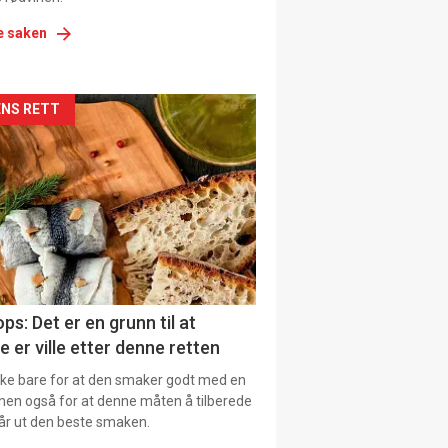
e saken
kler
NS RETT
il
tion
ns
ps: Det er en grunn til at
e er ville etter denne retten
ikke bare for at den smaker godt med en
men også for at denne måten å tilberede
får ut den beste smaken.