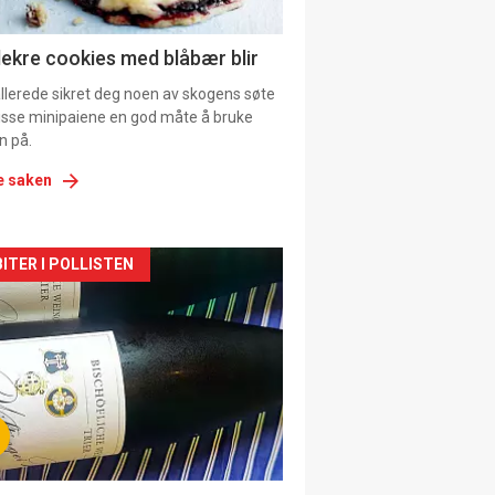
lekre cookies med blåbær blir
allerede sikret deg noen av skogens søte
 disse minipaiene en god måte å bruke
n på.
e saken
kler
ITER I POLLISTEN
il
tion