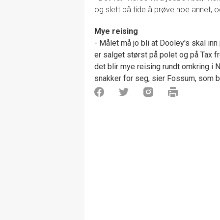
og slett på tide å prøve noe annet, og
Mye reising
- Målet må jo bli at Dooley's skal inn
er salget størst på polet og på Tax f
det blir mye reising rundt omkring i 
snakker for seg, sier Fossum, som be