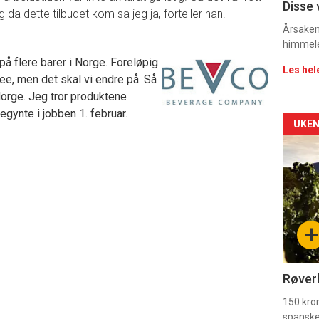
Dag
Disse 
 da dette tilbudet kom sa jeg ja, forteller han.
rett
Årsaken 
himmel
 på flere barer i Norge. Foreløpig
Les hel
ree, men det skal vi endre på. Så
Norge. Jeg tror produktene
gynte i jobben 1. februar.
Arti
UKEN
deta
-
sec
+
11
Dag
Røverk
rett
150 kron
spanske