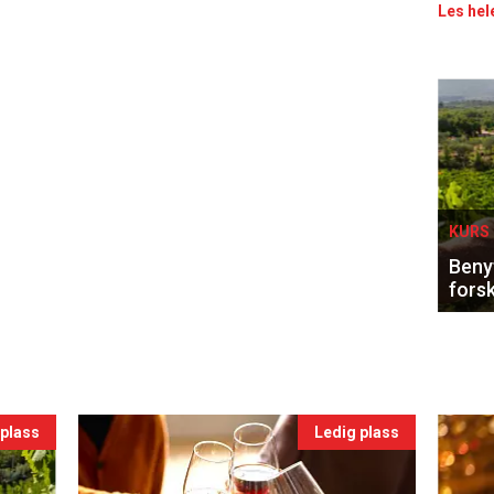
Les hel
Eve
sing
KURS 
Benyt
forsk
 plass
Ledig plass