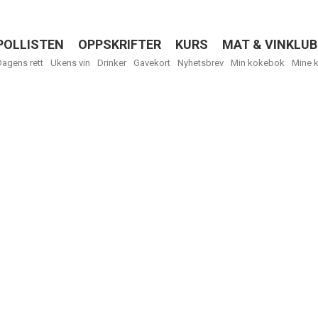
POLLISTEN
OPPSKRIFTER
KURS
MAT & VINKLUB
Menu
Dagens rett
Ukens vin
Drinker
Gavekort
Nyhetsbrev
Min kokebok
Mine 
R