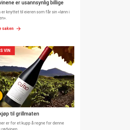
ens
vinene er usannsynlig billige
er knyttet til eieren som får sin «lønn i
en».
e saken
kler
S VIN
il
tion
ens
jøp til grillmaten
er er for et kupp å regne for denne
 rødvinen.