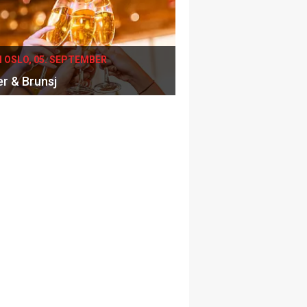
I OSLO, 05. SEPTEMBER
er & Brunsj