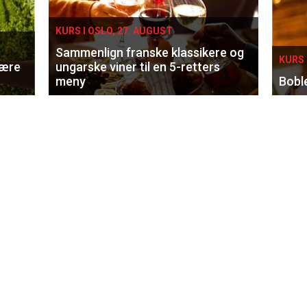
KURS I OSLO, 27. AUGUST
Sammenlign franske klassikere og
KURS 
lære
ungarske viner til en 5-retters
meny
Bobl