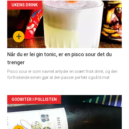
Forsiden
UKENS DRINK
akkurat
nå
+
-
2
Når du er lei gin tonic, er en pisco sour det du
trenger
Pisco sour er som navnet antyder en svært frisk drink, og den
forfriskende evnen gjør at den passer perfekt også til mat.
Forsiden
GODBITER I POLLISTEN
akkurat
nå