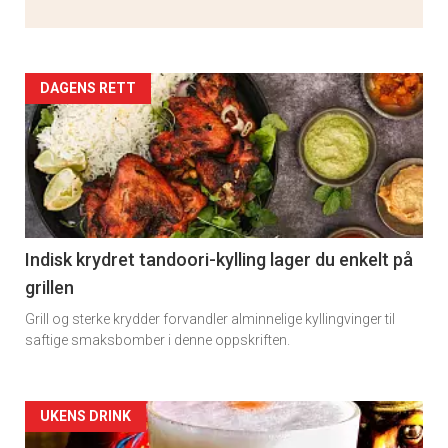
Artikler
DAGENS RETT
detail
-
section
11
Indisk krydret tandoori-kylling lager du enkelt på
grillen
Grill og sterke krydder forvandler alminnelige kyllingvinger til
saftige smaksbomber i denne oppskriften.
Artikler
UKENS DRINK