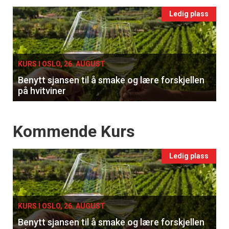
Events
Ledig plass
single
KURS I OSLO, 26. AUGUST
Benytt sjansen til å smake og lære forskjellen
på hvitviner
Events
Kommende Kurs
Ledig plass
KURS I OSLO, 26. AUGUST
Benytt sjansen til å smake og lære forskjellen