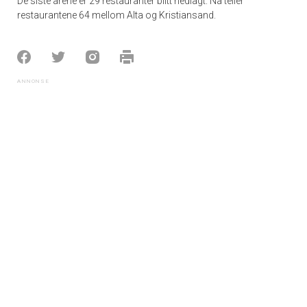
De siste årene er 29 restauranter blitt nedlagt. Nå teller
restaurantene 64 mellom Alta og Kristiansand.