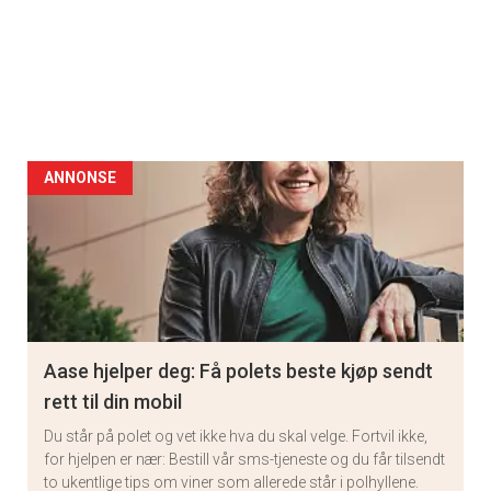
ANNONSE
Aase hjelper deg: Få polets beste kjøp sendt
rett til din mobil
Du står på polet og vet ikke hva du skal velge. Fortvil ikke,
for hjelpen er nær: Bestill vår sms-tjeneste og du får tilsendt
to ukentlige tips om viner som allerede står i polhyllene.