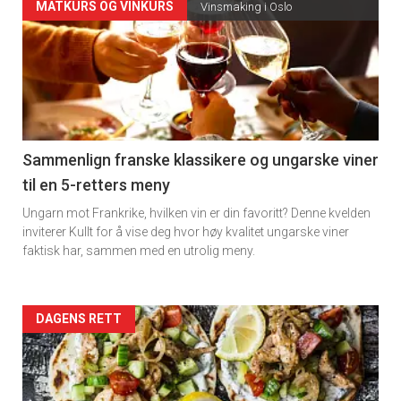
Forsiden
MATKURS OG VINKURS
Vinsmaking i Oslo
akkurat
nå
-
5
Sammenlign franske klassikere og ungarske viner
til en 5-retters meny
Ungarn mot Frankrike, hvilken vin er din favoritt? Denne kvelden
inviterer Kullt for å vise deg hvor høy kvalitet ungarske viner
faktisk har, sammen med en utrolig meny.
Forsiden
DAGENS RETT
akkurat
nå