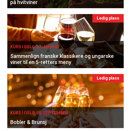
på hvitviner
Ledig plass
KURS I OSLO, 27. AUGUST
Sammenlign franske klassikere og ungarske
viner til en 5-retters meny
Ledig plass
KURS I OSLO, 05. SEPTEMBER
Bobler & Brunsj