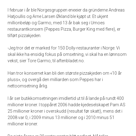
I februar i år ble Norgesgruppen eneeier da gründerne Andreas
Hatjoullis og Arne Larsen Økland ble kjøpt ut. Et ukjent
millionbeløp og Garmo, med 13 år bak seg i Umoes
restaurantkonsern (Peppes Pizza, Burger King med flere), er
tilført pizzakjeden.
-Jeg tror det er marked for 150 Dolly-restauranter i Norge. Vi
skal ikke ha ensidig fokus på omsetning, vi skal ha en lønnsom
vekst, sier Tore Garmo, til aftenbladet.no.
Han tror konsernet kan bli den største pizzakjeden om «10 år
pluss», og overgå den milliarden som Peppes har i
nettoomsetning årlig.
I år ser butikkomsetningen imidlertid ut til å lande på rundt 400
millioner kroner. I toppåret 2006 hadde kjedeselskapet Pam AS
25 millioner kroner i overskudd (resultat før skatt), mens det i
2008 var 0, i 2009 minus 13 millioner og i 2010 minus 51
millioner kroner.