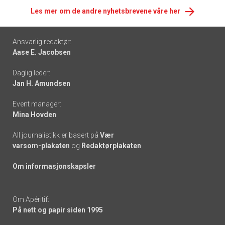
Les mer om de andre nyhetsbrevene våre her
Footer
Ansvarlig redaktør:
Aase E. Jacobsen
-
Daglig leder:
links
Jan H. Amundsen
Event manager:
Mina Hovden
All journalistikk er basert på
Vær
varsom-plakaten
og
Redaktørplakaten
Om informasjonskapsler
Om Apéritif:
På nett og papir siden 1995