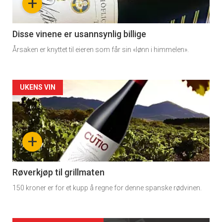
+
-
3
Disse vinene er usannsynlig billige
Årsaken er knyttet til eieren som får sin «lønn i himmelen».
Forsiden
UKENS VIN
akkurat
nå
+
-
4
Røverkjøp til grillmaten
150 kroner er for et kupp å regne for denne spanske rødvinen.