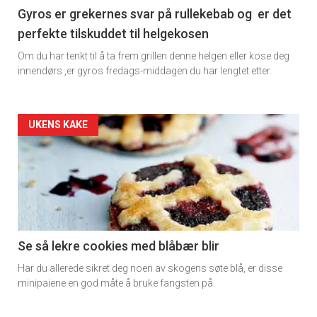
11
Gyros er grekernes svar på rullekebab og er det
perfekte tilskuddet til helgekosen
Dagens
Om du har tenkt til å ta frem grillen denne helgen eller kose deg
rett
innendørs ,er gyros fredags-middagen du har lengtet etter.
2
Artikler
UKENS KAKE
detail
-
section
11
Se så lekre cookies med blåbær blir
Har du allerede sikret deg noen av skogens søte blå, er disse
Ukens
minipaiene en god måte å bruke fangsten på.
vin