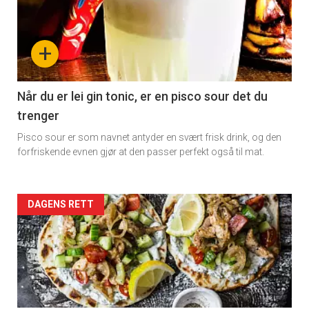
detail
-
+
section
11
Når du er lei gin tonic, er en pisco sour det du
trenger
Dagens
Pisco sour er som navnet antyder en svært frisk drink, og den
rett
forfriskende evnen gjør at den passer perfekt også til mat.
Artikler
DAGENS RETT
detail
-
section