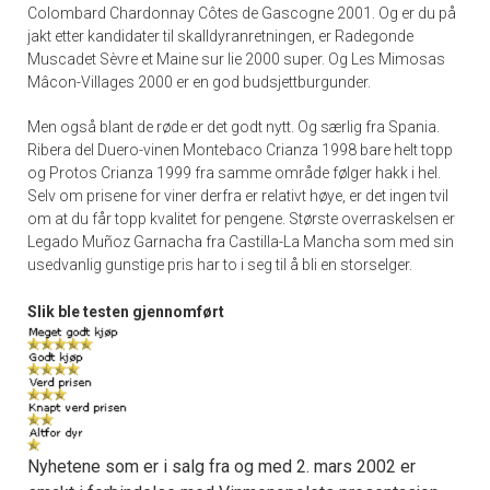
Colombard Chardonnay Côtes de Gascogne 2001. Og er du på
jakt etter kandidater til skalldyranretningen, er Radegonde
Muscadet Sèvre et Maine sur lie 2000 super. Og Les Mimosas
Mâcon-Villages 2000 er en god budsjettburgunder.
Men også blant de røde er det godt nytt. Og særlig fra Spania.
Ribera del Duero-vinen Montebaco Crianza 1998 bare helt topp
og Protos Crianza 1999 fra samme område følger hakk i hel.
Selv om prisene for viner derfra er relativt høye, er det ingen tvil
om at du får topp kvalitet for pengene. Største overraskelsen er
Legado Muñoz Garnacha fra Castilla-La Mancha som med sin
usedvanlig gunstige pris har to i seg til å bli en storselger.
Slik ble testen gjennomført
Nyhetene som er i salg fra og med 2. mars 2002 er