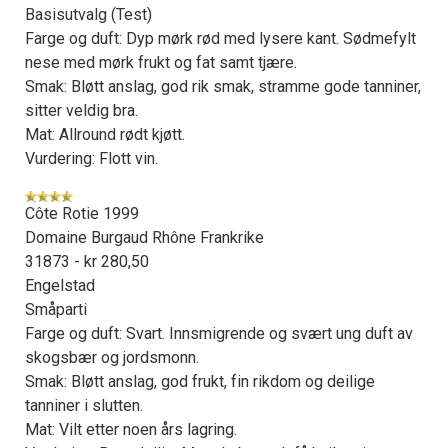
Basisutvalg (Test)
Farge og duft: Dyp mørk rød med lysere kant. Sødmefylt
nese med mørk frukt og fat samt tjære.
Smak: Bløtt anslag, god rik smak, stramme gode tanniner,
sitter veldig bra.
Mat: Allround rødt kjøtt.
Vurdering: Flott vin.
Côte Rotie 1999
Domaine Burgaud Rhône Frankrike
31873 - kr 280,50
Engelstad
Småparti
Farge og duft: Svart. Innsmigrende og svært ung duft av
skogsbær og jordsmonn.
Smak: Bløtt anslag, god frukt, fin rikdom og deilige
tanniner i slutten.
Mat: Vilt etter noen års lagring.