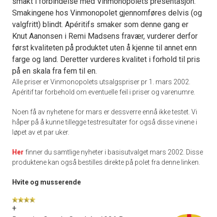
smakt i forbindelse med Vinmonopolets presentasjon.
Smakingene hos Vinmonopolet gjennomføres delvis (og
valgfritt) blindt. Apéritifs smaker som denne gang er
Knut Aanonsen i Remi Madsens fravær, vurderer derfor
først kvaliteten på produktet uten å kjenne til annet enn
farge og land. Deretter vurderes kvalitet i forhold til pris
på en skala fra fem til en.
Alle priser er Vinmonopolets utsalgspriser pr 1. mars 2002.
Apéritif tar forbehold om eventuelle feil i priser og varenumre.
Noen få av nyhetene for mars er dessverre ennå ikke testet. Vi
håper på å kunne tillegge testresultater for også disse vinene i
løpet av et par uker.
Her
finner du samtlige nyheter i basisutvalget mars 2002. Disse
produktene kan også bestilles direkte på polet fra denne linken.
Hvite og musserende
+