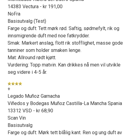
14383 Vectura - kr 191,00
NoFra
Basisutvalg (Test)
Farge og duft: Tett mørk rød. Saftig, sødmefylt, rik og
innsmigrende duft med noe fatkrydder.
Smak: Markert anslag, flott rik stofflighet, masse gode
tanniner som holder smaken lenge.
Mat: Allround rødt kjøtt.
Vurdering: Topp matvin. Kan drikkes nå men vil utvikle
seg videre i 4-5 år.
+
Legado Muñoz Garnacha
Viñedos y Bodegas Muñoz Castilla-La Mancha Spania
13312 VSD - kr 68,90
Scan Vin
Basisutvalg
Farge og duft: Mørk tett blålig kant. Ren og ung duft av