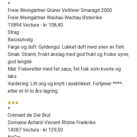
+
Freie Weingärtner Grüner Veltliner Smaragd 2000
Freie Weingärtner Wachau Wachau Østerrike
13894 Vectura - kr 108,40
Strag
Basisutvalg
Farge og duft: Gyldengul. Lukket duft med snev av flint.
Smak: Stramt, friskt anslag med god frukt og friske syrer,
god lengde.
Mat: Fiskeretter med fet saus, fet fisk som kveite og
laks.
Vurdering: Litt ung og knytt i øyeblikket. Fortjener ****-
etter et til to års lagring.
+
Crémant de Die Brut
Domaine Achard-Vincent Rhône Frankrike
14387 Vectura - kr 129,50