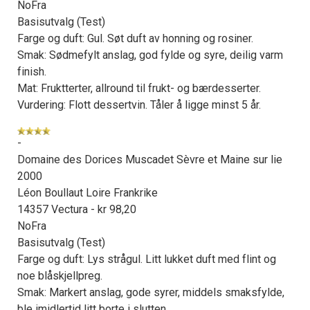
NoFra
Basisutvalg (Test)
Farge og duft: Gul. Søt duft av honning og rosiner.
Smak: Sødmefylt anslag, god fylde og syre, deilig varm
finish.
Mat: Fruktterter, allround til frukt- og bærdesserter.
Vurdering: Flott dessertvin. Tåler å ligge minst 5 år.
-
Domaine des Dorices Muscadet Sèvre et Maine sur lie
2000
Léon Boullaut Loire Frankrike
14357 Vectura - kr 98,20
NoFra
Basisutvalg (Test)
Farge og duft: Lys strågul. Litt lukket duft med flint og
noe blåskjellpreg.
Smak: Markert anslag, gode syrer, middels smaksfylde,
ble imidlertid litt borte i slutten.