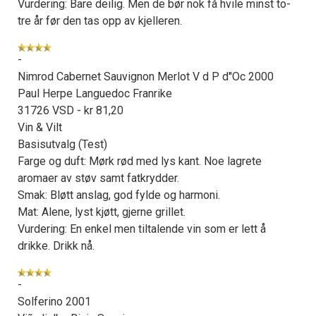
Vurdering: Bare deilig. Men de bør nok få hvile minst to-
tre år før den tas opp av kjelleren.
-
Nimrod Cabernet Sauvignon Merlot V d P d''Oc 2000
Paul Herpe Languedoc Franrike
31726 VSD - kr 81,20
Vin & Vilt
Basisutvalg (Test)
Farge og duft: Mørk rød med lys kant. Noe lagrete
aromaer av støv samt fatkrydder.
Smak: Bløtt anslag, god fylde og harmoni.
Mat: Alene, lyst kjøtt, gjerne grillet.
Vurdering: En enkel men tiltalende vin som er lett å
drikke. Drikk nå.
-
Solferino 2001