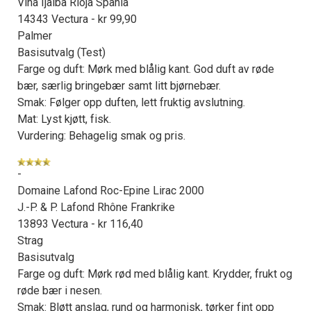
Viña Ijalba Rioja Spania
14343 Vectura - kr 99,90
Palmer
Basisutvalg (Test)
Farge og duft: Mørk med blålig kant. God duft av røde
bær, særlig bringebær samt litt bjørnebær.
Smak: Følger opp duften, lett fruktig avslutning.
Mat: Lyst kjøtt, fisk.
Vurdering: Behagelig smak og pris.
-
Domaine Lafond Roc-Epine Lirac 2000
J.-P. & P. Lafond Rhône Frankrike
13893 Vectura - kr 116,40
Strag
Basisutvalg
Farge og duft: Mørk rød med blålig kant. Krydder, frukt og
røde bær i nesen.
Smak: Bløtt anslag, rund og harmonisk, tørker fint opp