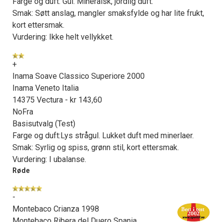
Farge og duft: Gul. Mineralsk, jordlig duft.
Smak: Søtt anslag, mangler smaksfylde og har lite frukt,
kort ettersmak.
Vurdering: Ikke helt vellykket.
+
Inama Soave Classico Superiore 2000
Inama Veneto Italia
14375 Vectura - kr 143,60
NoFra
Basisutvalg (Test)
Farge og duft:Lys strågul. Lukket duft med minerlaer.
Smak: Syrlig og spiss, grønn stil, kort ettersmak.
Vurdering: I ubalanse.
Røde
-
Montebaco Crianza 1998
Montebaco Ribera del Duero Spania