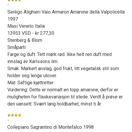
-
Serègo Alighieri Vaio Armaron Amarone della Valpolicella
1997
Masi Veneto Italia
13953 VSD - kr 277,30
Stenberg & Blom
Småparti
Farge og duft: Tett mørk rød. Ikke helt ren duft med
innslag av Karlssons lim.
Smak: Markert anslag, god frukt, litt vegetalsk stil som
holder seg lenge utover.
Mat: Saftige kjøttretter.
Vurdering: Dette er normalt en topp amarone, derfor er
muligheten for flaskevariasjon til stede. Verdt å prøve er
den uansett. Svært lang holdbarhet, minst ti år.
-
Collepiano Sagrantino di Montefalco 1998