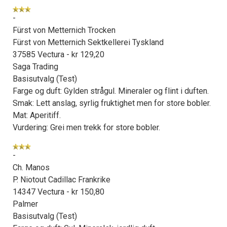
kan fritt velge hvilke du ønsker å få
tilsendt.
-
Fürst von Metternich Trocken
Fürst von Metternich Sektkellerei Tyskland
Registrer deg
37585 Vectura - kr 129,20
Saga Trading
Basisutvalg (Test)
Farge og duft: Gylden strågul. Mineraler og flint i duften.
Smak: Lett anslag, syrlig fruktighet men for store bobler.
Mat: Aperitiff.
Vurdering: Grei men trekk for store bobler.
-
Ch. Manos
P. Niotout Cadillac Frankrike
14347 Vectura - kr 150,80
Palmer
Basisutvalg (Test)