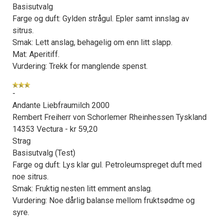
Basisutvalg
Farge og duft: Gylden strågul. Epler samt innslag av
sitrus.
Smak: Lett anslag, behagelig om enn litt slapp.
Mat: Aperitiff.
Vurdering: Trekk for manglende spenst.
-
Andante Liebfraumilch 2000
Rembert Freiherr von Schorlemer Rheinhessen Tyskland
14353 Vectura - kr 59,20
Strag
×
Basisutvalg (Test)
Farge og duft: Lys klar gul. Petroleumspreget duft med
noe sitrus.
Få ukentlige nyhetsbrev fra
Smak: Fruktig nesten litt emment anslag.
Apéritif
Vurdering: Noe dårlig balanse mellom fruktsødme og
Vi tilbyr flere ukentlige nyhetsbrev. Du
syre.