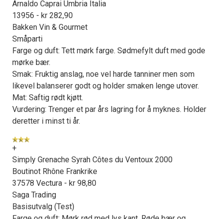
Arnaldo Caprai Umbria Italia
13956 - kr 282,90
Bakken Vin & Gourmet
Småparti
Farge og duft: Tett mørk farge. Sødmefylt duft med gode
mørke bær.
Smak: Fruktig anslag, noe vel harde tanniner men som
likevel balanserer godt og holder smaken lenge utover.
Mat: Saftig rødt kjøtt.
Vurdering: Trenger et par års lagring for å myknes. Holder
deretter i minst ti år.
+
Simply Grenache Syrah Côtes du Ventoux 2000
Boutinot Rhône Frankrike
37578 Vectura - kr 98,80
Saga Trading
Basisutvalg (Test)
Farge og duft: Mørk rød med lys kant. Røde bær og