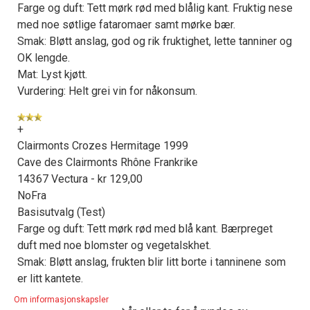
Farge og duft: Tett mørk rød med blålig kant. Fruktig nese
med noe søtlige fataromaer samt mørke bær.
Smak: Bløtt anslag, god og rik fruktighet, lette tanniner og
OK lengde.
Mat: Lyst kjøtt.
Vurdering: Helt grei vin for nåkonsum.
+
Clairmonts Crozes Hermitage 1999
Cave des Clairmonts Rhône Frankrike
14367 Vectura - kr 129,00
NoFra
Basisutvalg (Test)
Farge og duft: Tett mørk rød med blå kant. Bærpreget
duft med noe blomster og vegetalskhet.
Smak: Bløtt anslag, frukten blir litt borte i tanninene som
er litt kantete.
Mat: Rødt kjøtt.
Om informasjonskapsler