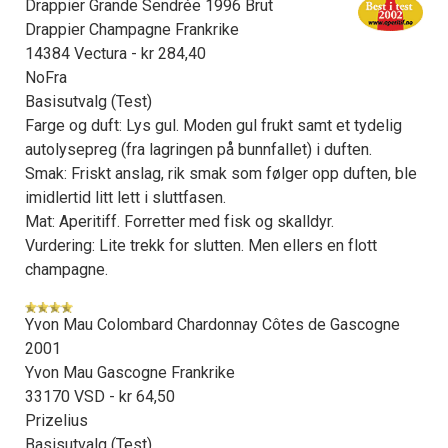
Drappier Grande Sendrée 1996 Brut
Drappier Champagne Frankrike
14384 Vectura - kr 284,40
NoFra
Basisutvalg (Test)
Farge og duft: Lys gul. Moden gul frukt samt et tydelig
autolysepreg (fra lagringen på bunnfallet) i duften.
Smak: Friskt anslag, rik smak som følger opp duften, ble
imidlertid litt lett i sluttfasen.
Mat: Aperitiff. Forretter med fisk og skalldyr.
Vurdering: Lite trekk for slutten. Men ellers en flott
champagne.
Yvon Mau Colombard Chardonnay Côtes de Gascogne
2001
Yvon Mau Gascogne Frankrike
33170 VSD - kr 64,50
Prizelius
Basisutvalg (Test)