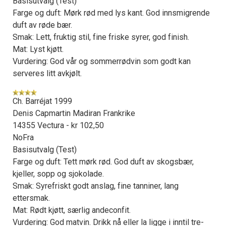
Basisutvalg (Test)
Farge og duft: Mørk rød med lys kant. God innsmigrende
duft av røde bær.
Smak: Lett, fruktig stil, fine friske syrer, god finish.
Mat: Lyst kjøtt.
Vurdering: God vår og sommerrødvin som godt kan
serveres litt avkjølt.
Ch. Barréjat 1999
Denis Capmartin Madiran Frankrike
14355 Vectura - kr 102,50
NoFra
Basisutvalg (Test)
Farge og duft: Tett mørk rød. God duft av skogsbær,
kjeller, sopp og sjokolade.
Smak: Syrefriskt godt anslag, fine tanniner, lang
ettersmak.
Mat: Rødt kjøtt, særlig andeconfit.
Vurdering: God matvin. Drikk nå eller la ligge i inntil tre-