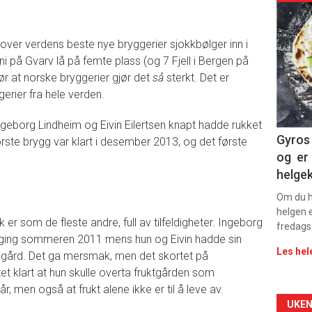
deta
 over verdens beste nye bryggerier sjokkbølger inn i
-
 på Gvarv lå på femte plass (og 7 Fjell i Bergen på
før at norske bryggerier gjør det
så
sterkt. Det er
sec
erier fra hele verden.
11
Ingeborg Lindheim og Eivin Eilertsen knapt hadde rukket
Gyros 
ørste brygg var klart i desember 2013, og det første
og er 
helge
Om du ha
helgen e
er som de fleste andre, full av tilfeldigheter. Ingeborg
fredags
ging sommeren 2011 mens hun og Eivin hadde sin
Les hel
egård. Det ga mersmak, men det skortet på
et klart at hun skulle overta fruktgården som
r, men også at frukt alene ikke er til å leve av.
Arti
UKEN