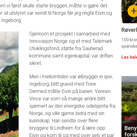
sec
om vi først skulle starte bryggeri, måtte vi gjøre det
+
 at utstyret var sendt til Norge før jeg ringte Eivin og
11
r Ingeborg.
Uke
Røverk
Gjennom et prosjekt i samarbeid med
vin
150 kron
Innovasjon Norge og et med Telemark
spanske
Utviklingsfond, støtte fra Sauherad
kommune samt egenkapital, var driften
Les hel
sikret.
Men i mellomtiden var ølbrygger in spe,
Eve
Ingeborg, blitt gravid med Tone.
Dermed måtte Eivin på banen. Vennen
sing
Vince var som så mange andre blitt
sjarmert av den energiske odelsjenta fra
Norge, og ville gjerne bidra med sin
KURS 
kunnskap. Han sendte over flere
Benyt
bryggere til Lindheim for å lære opp
forsk
Eivin og kom til og med over selv et par