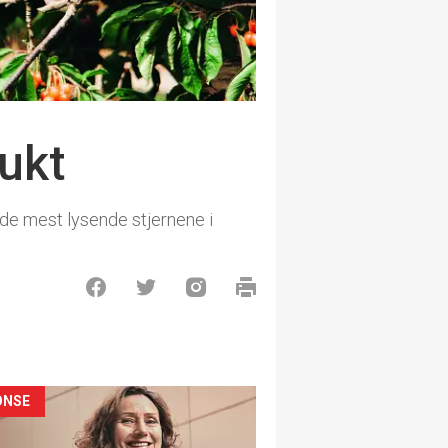
ukt
 de mest lysende stjernene i
ONSE