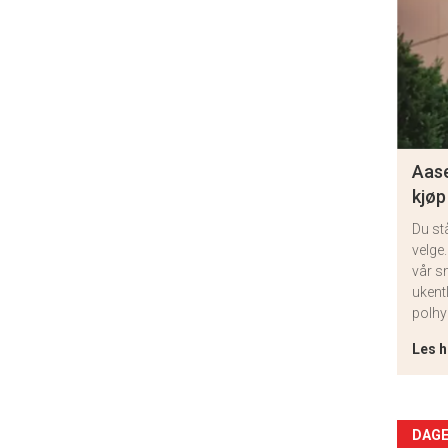
Aase
kjøp
Du st
velge.
vår s
ukent
polhy
Les h
Arti
DAGE