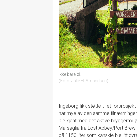
Ikke bare øl.
Foto: Julie H. Amundsen
Ingeborg fikk støtte til et forprosjekt
har mye av den samme tilnærmingen so
ble kjent med det aktive bryggermiljø
Marsaglia fra Lost Abbey/Port Brewin
på 1150 liter som kanskje ble litt dyre