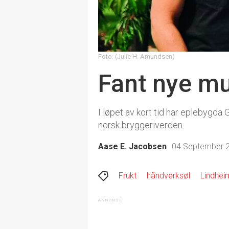
Foto: (Julie H. Amundsen)
Fant nye mu
I løpet av kort tid har eplebygda
norsk bryggeriverden.
Aase E. Jacobsen
04 September 2
Frukt
håndverksøl
Lindhei