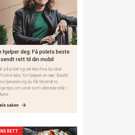
 hjelper deg: Få polets beste
 sendt rett til din mobil
år på polet og vet ikke hva du skal
 Fortvil ikke, for hjelpen er nær: Bestill
ms-tjeneste og du får tilsendt to
lige tips om viner som allerede står i
llene.
ele saken
kler
NS RETT