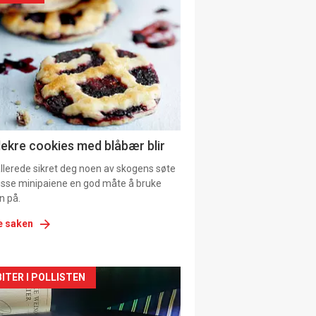
il
tion
ens
lekre cookies med blåbær blir
allerede sikret deg noen av skogens søte
 disse minipaiene en god måte å bruke
n på.
e saken
kler
ITER I POLLISTEN
il