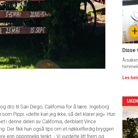
-
sec
+
11
Dag
Disse 
rett
Årsaken 
himmel
2
Les hel
Arti
UKEN
 og dro til San Diego, California for å lære. Ingeborg
deta
m Pippi: «dette kan jeg ikke, så det klarer jeg». Hun
et i denne delen av California, deriblant Vince
-
g. Der fikk hun også tips om et nøkkelferdig bryggeri
re enn opprinnelig tenkt. - Vi vurderte litt frem og