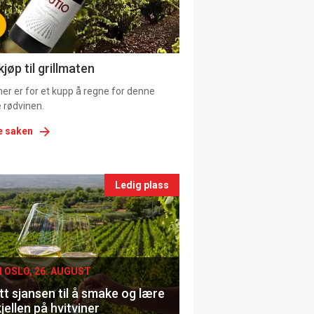
tion
ns
jøp til grillmaten
er er for et kupp å regne for denne
 rødvinen.
e saken
nts
Ledig plass
le
I OSLO, 26. AUGUST
t sjansen til å smake og lære
jellen på hvitviner