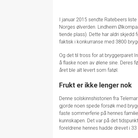
I januar 2015 sendte Ratebeers liste
Norges ølverden. Lindheim Ølkompani
tiende plass). Dette har aldri skjedd 
faktisk i konkurranse med 3800 brygg
Og det til tross for at bryggerparet 
å flaske noen av ølene sine. Deres f
året ble alt levert som fatøl.
Frukt er ikke lenger nok
Denne solskinnshistorien fra Telemark 
gjorde noen spede forsøk med bryg
faste sommerferie på hennes famili
kunnskapen. Det var på det tidspunkt
foreldrene hennes hadde drevet i 33 å