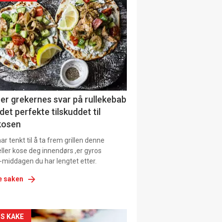
il
tion
er grekernes svar på rullekebab
det perfekte tilskuddet til
kosen
r tenkt til å ta frem grillen denne
ller kose deg innendørs ,er gyros
-middagen du har lengtet etter.
e saken
kler
S KAKE