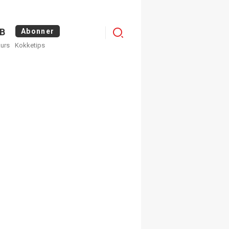
Logg
B
Abonner
kurs
Kokketips
inn
egistrer deg