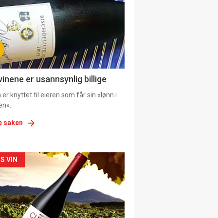
tion
ens
vinene er usannsynlig billige
er knyttet til eieren som får sin «lønn i
en».
e saken
kler
S VIN
il