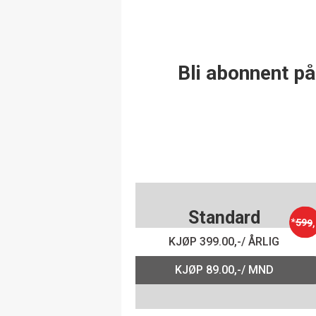
Bli abonnent på
Standard
*
599
,
KJØP 399.00,-/ ÅRLIG
KJØP 89.00,-/ MND