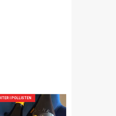
siden
ITER I POLLISTEN
urat