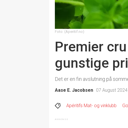
Foto: (Aperitif.no)
Premier cru 
gunstige pr
Det er en fin avslutning på somm
Aase E. Jacobsen
07 August 2024 
Apéritifs Mat- og vinklubb
God