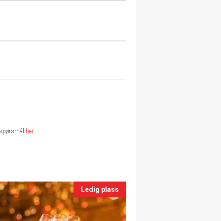
te spørsmål
her
.
Ledig plass