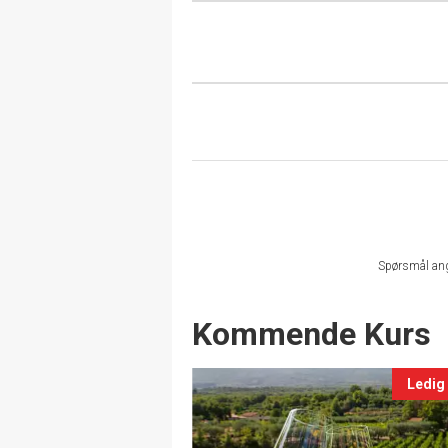
Spørsmål an
Events
Kommende Kurs
Ledig