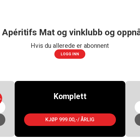
 Apéritifs Mat og vinklubb og oppnå
Hvis du allerede er abonnent
LOGG INN
Komplett
-
KJØP 999.00,-/ ÅRLIG