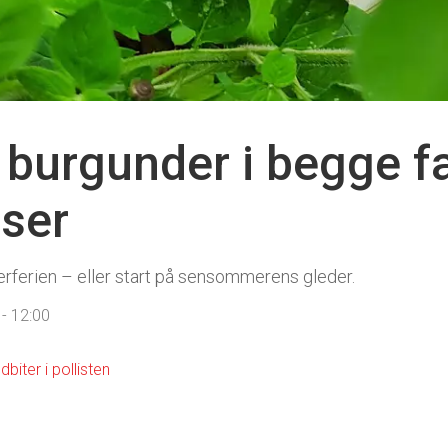
burgunder i begge far
iser
erferien – eller start på sensommerens gleder.
- 12:00
biter i pollisten