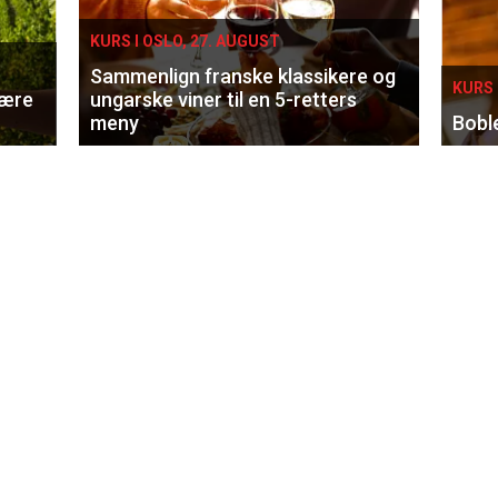
KURS I OSLO, 27. AUGUST
Sammenlign franske klassikere og
KURS 
lære
ungarske viner til en 5-retters
meny
Bobl