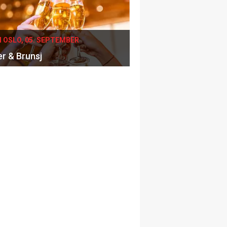
I OSLO, 05. SEPTEMBER
er & Brunsj