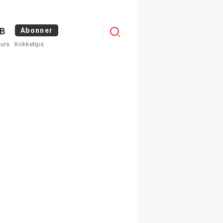
Logg
B
Abonner
kurs
Kokketips
inn