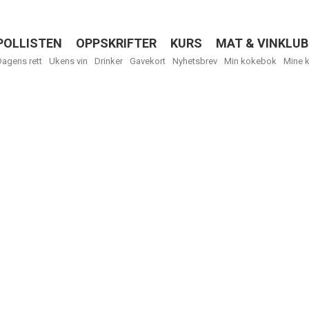
POLLISTEN
OPPSKRIFTER
KURS
MAT & VINKLUB
Menu
Dagens rett
Ukens vin
Drinker
Gavekort
Nyhetsbrev
Min kokebok
Mine 