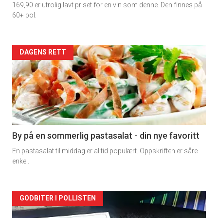
169,90 er utrolig lavt priset for en vin som denne. Den finnes på
60+ pol.
Forsiden
DAGENS RETT
akkurat
nå
-
5
By på en sommerlig pastasalat - din nye favoritt
En pastasalat til middag er alltid populært. Oppskriften er såre
enkel.
Forsiden
GODBITER I POLLISTEN