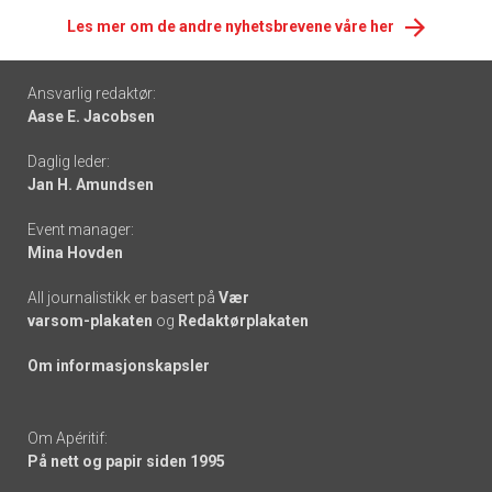
Les mer om de andre nyhetsbrevene våre her
Footer
Ansvarlig redaktør:
Aase E. Jacobsen
-
Daglig leder:
links
Jan H. Amundsen
Event manager:
Mina Hovden
All journalistikk er basert på
Vær
varsom-plakaten
og
Redaktørplakaten
Om informasjonskapsler
Om Apéritif:
På nett og papir siden 1995