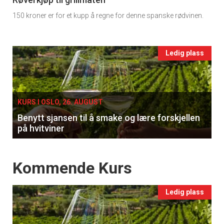
11
150 kroner er for et kupp å regne for denne spanske rødvinen.
Ukens
vin
Events
Ledig plass
single
KURS I OSLO, 26. AUGUST
Benytt sjansen til å smake og lære forskjellen
på hvitviner
Events
Kommende Kurs
Ledig plass