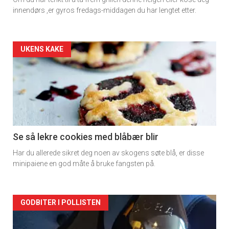
innendørs ,er gyros fredags-middagen du har lengtet etter.
Forsiden
UKENS KAKE
akkurat
nå
-
2
Se så lekre cookies med blåbær blir
Har du allerede sikret deg noen av skogens søte blå, er disse
minipaiene en god måte å bruke fangsten på.
Forsiden
GODBITER I POLLISTEN
akkurat