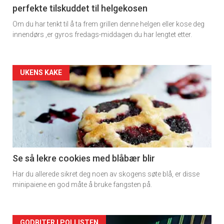
perfekte tilskuddet til helgekosen
Om du har tenkt til å ta frem grillen denne helgen eller kose deg
innendørs ,er gyros fredags-middagen du har lengtet etter.
Artikler
UKENS KAKE
detail
-
section
11
Se så lekre cookies med blåbær blir
Har du allerede sikret deg noen av skogens søte blå, er disse
Dagens
minipaiene en god måte å bruke fangsten på.
rett
GODBITER I POLLISTEN