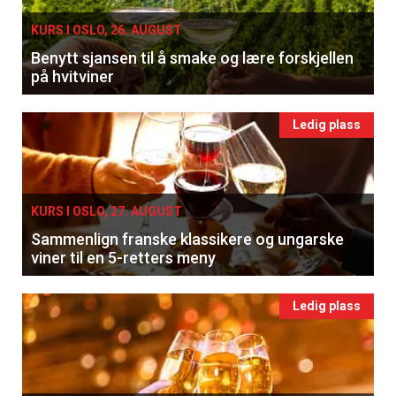
KURS I OSLO, 26. AUGUST
Benytt sjansen til å smake og lære forskjellen
på hvitviner
Ledig plass
KURS I OSLO, 27. AUGUST
Sammenlign franske klassikere og ungarske
viner til en 5-retters meny
Ledig plass