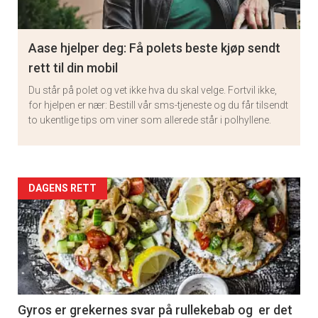
Aase hjelper deg: Få polets beste kjøp sendt
rett til din mobil
Du står på polet og vet ikke hva du skal velge. Fortvil ikke,
for hjelpen er nær: Bestill vår sms-tjeneste og du får tilsendt
to ukentlige tips om viner som allerede står i polhyllene.
Artikler
DAGENS RETT
detail
-
section
11
Gyros er grekernes svar på rullekebab og er det