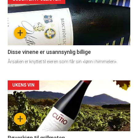
Artikler
detail
-
+
section
11
Disse vinene er usannsynlig billige
Årsaken er knyttet til eieren som får sin «lønn i himmelen».
Dagens
rett
Artikler
UKENS VIN
2
detail
-
+
section
Røverkjøp til grillmaten