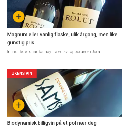
nå
+
-
3
Magnum eller vanlig flaske, ulik årgang, men like
gunstig pris
Innholdet er chardonnay fra en av toppcruene i Jura.
Forsiden
UKENS VIN
akkurat
nå
+
-
4
Biodynamisk billigvin på et pol nær deg