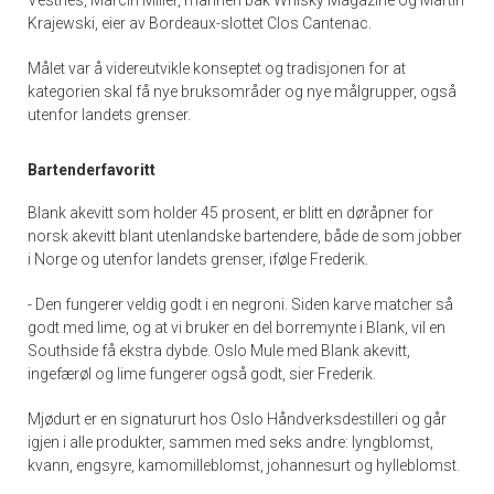
Krajewski, eier av Bordeaux-slottet Clos Cantenac.
Målet var å videreutvikle konseptet og tradisjonen for at
kategorien skal få nye bruksområder og nye målgrupper, også
utenfor landets grenser.
Bartenderfavoritt
Blank akevitt som holder 45 prosent, er blitt en døråpner for
norsk akevitt blant utenlandske bartendere, både de som jobber
i Norge og utenfor landets grenser, ifølge Frederik.
- Den fungerer veldig godt i en negroni. Siden karve matcher så
godt med lime, og at vi bruker en del borremynte i Blank, vil en
Southside få ekstra dybde. Oslo Mule med Blank akevitt,
ingefærøl og lime fungerer også godt, sier Frederik.
Mjødurt er en signatururt hos Oslo Håndverksdestilleri og går
igjen i alle produkter, sammen med seks andre: lyngblomst,
kvann, engsyre, kamomilleblomst, johannesurt og hylleblomst.