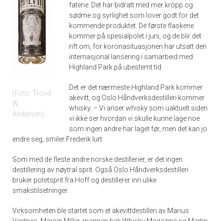
fatene. Det har bidratt med mer kropp og
sødme og syrlighet som lover godt for det
kommende produktet. De første flaskene
kommer på spesialpolet i juni, og de blir det
rift om, for koronasituasjonen har utsatt den
internasjonal lansering i samarbeid med
Highland Park på ubestemt tid.
Det er det nærmeste Highland Park kommer
Foto: Trond
akevitt, og Oslo Håndverksdestilleri kommer
W.
whisky. – Vi anser whisky som uaktuelt siden
Andersen
vi ikke ser hvordan vi skulle kunne lage noe
som ingen andre har laget før, men det kan jo
endre seg, smiler Frederik lurt.
Som med de fleste andre norske destillerier, er det ingen
destillering av nøytral sprit. Også Oslo Håndverksdestilleri
bruker potetsprit fra Hoff og destillerer inn ulike
smakstilsetninger.
Virksomheten ble startet som et akevittdestilleri av Marius
Vestnes, Marcin Miller, mannen bak Whisky Magazine og Martin