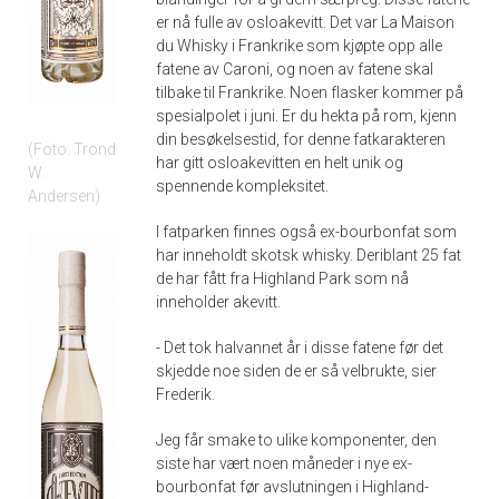
er nå fulle av osloakevitt. Det var La Maison
du Whisky i Frankrike som kjøpte opp alle
fatene av Caroni, og noen av fatene skal
tilbake til Frankrike. Noen flasker kommer på
spesialpolet i juni. Er du hekta på rom, kjenn
din besøkelsestid, for denne fatkarakteren
Foto: Trond
har gitt osloakevitten en helt unik og
W.
spennende kompleksitet.
Andersen
I fatparken finnes også ex-bourbonfat som
har inneholdt skotsk whisky. Deriblant 25 fat
de har fått fra Highland Park som nå
inneholder akevitt.
- Det tok halvannet år i disse fatene før det
skjedde noe siden de er så velbrukte, sier
Frederik.
Jeg får smake to ulike komponenter, den
siste har vært noen måneder i nye ex-
bourbonfat før avslutningen i Highland-