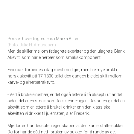
Pors er hovedingrediens i Marka Bitter.
Foto: Julie H. Amundsen
Men de skiller mellom fatlagrete akevitter og den ulagrete, Blank
Akevitt, som har einerbær som smakskomponent.
Einerbær forbindes i dag mest med gin, men ble mye brukt i
norsk akevitt på 17-1800-tallet den gangen ble det skilt mellom
karve- og einerbærakevitt.
- Ved å bruke einerbær, er det også lettere å få aksept i utlandet
siden det er en smak som folk kjenner igjen. Dessuten gir det en
akevitt som er lettere å bruke i drinker enn den klassiske
akevitten vi drikker til julematen, sier Frederik.
Mjødurten har dessuten egenskapen at den kan erstatte sukker.
Derfor har de gått ned i bruken av sukker for å runde av det