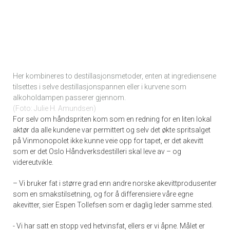
Her kombineres to destillasjonsmetoder, enten at ingrediensene
tilsettes i selve destillasjonspannen eller i kurvene som
alkoholdampen passerer gjennom.
Foto: Julie H. Amundsen
For selv om håndspriten kom som en redning for en liten lokal
aktør da alle kundene var permittert og selv det økte spritsalget
på Vinmonopolet ikke kunne veie opp for tapet, er det akevitt
som er det Oslo Håndverksdestilleri skal leve av – og
videreutvikle.
– Vi bruker fat i større grad enn andre norske akevittprodusenter
som en smakstilsetning, og for å differensiere våre egne
akevitter, sier Espen Tollefsen som er daglig leder samme sted.
- Vi har satt en stopp ved hetvinsfat, ellers er vi åpne. Målet er