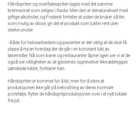
Håndspriten og overflatespriten lages med det samme
brennevinet som selges i flaske. Men den er denaturalisert med
giftige alkoholer, og Frederik forteller at siden de bruker så lite
som mulig av disse, gir det et produkt som lukter rent uten
sterke unoter.
- Både for helsearbeidere og pasienter er det viktig at de skal få
slippe å ha en hverdag der de går i en konstant lukt av
løsemidler. Nå som barer og restauranter åpner igjen ser vi at de
også ser viktigheten av at gjestenes opplevelser ikke ødelegges
uønskede lukter, forklarer han.
Håndspriten er kommet for å bli, men for å sikre at
produksjonen ikke går på bekostning av deres normale
portefølje, flytter de håndspritproduksjonen over i et nytt lokale
fra juli.