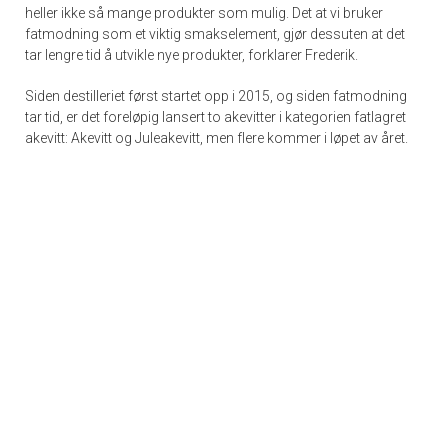
heller ikke så mange produkter som mulig. Det at vi bruker
fatmodning som et viktig smakselement, gjør dessuten at det
tar lengre tid å utvikle nye produkter, forklarer Frederik.
Siden destilleriet først startet opp i 2015, og siden fatmodning
tar tid, er det foreløpig lansert to akevitter i kategorien fatlagret
akevitt: Akevitt og Juleakevitt, men flere kommer i løpet av året.