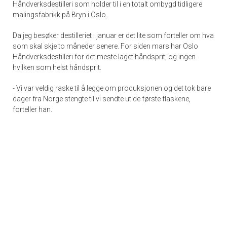
Håndverksdestilleri som holder til i en totalt ombygd tidligere
malingsfabrikk på Bryn i Oslo.
Da jeg besøker destilleriet i januar er det lite som forteller om hva
som skal skje to måneder senere. For siden mars har Oslo
Håndverksdestilleri for det meste laget håndsprit, og ingen
hvilken som helst håndsprit.
- Vi var veldig raske til å legge om produksjonen og det tok bare
dager fra Norge stengte til vi sendte ut de første flaskene,
forteller han.