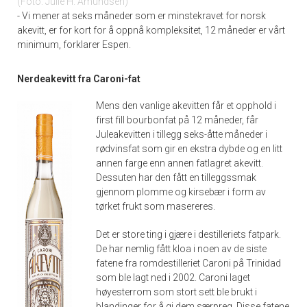
Foto: Julie H. Amundsen
- Vi mener at seks måneder som er minstekravet for norsk
akevitt, er for kort for å oppnå kompleksitet, 12 måneder er vårt
minimum, forklarer Espen.
Nerdeakevitt fra Caroni-fat
Mens den vanlige akevitten får et opphold i
first fill bourbonfat på 12 måneder, får
Juleakevitten i tillegg seks-åtte måneder i
rødvinsfat som gir en ekstra dybde og en litt
annen farge enn annen fatlagret akevitt.
Dessuten har den fått en tilleggssmak
gjennom plomme og kirsebær i form av
tørket frukt som masereres.
Det er store ting i gjære i destilleriets fatpark.
De har nemlig fått kloa i noen av de siste
fatene fra romdestilleriet Caroni på Trinidad
som ble lagt ned i 2002. Caroni laget
høyesterrom som stort sett ble brukt i
blandinger for å gi dem særpreg. Disse fatene