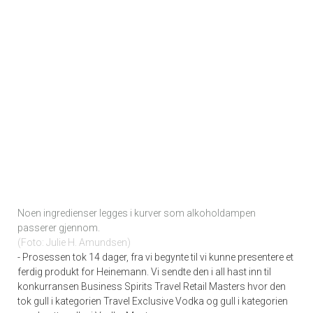
Noen ingredienser legges i kurver som alkoholdampen
passerer gjennom.
Foto: Julie H. Amundsen
- Prosessen tok 14 dager, fra vi begynte til vi kunne presentere et
ferdig produkt for Heinemann. Vi sendte den i all hast inn til
konkurransen Business Spirits Travel Retail Masters hvor den
tok gull i kategorien Travel Exclusive Vodka og gull i kategorien