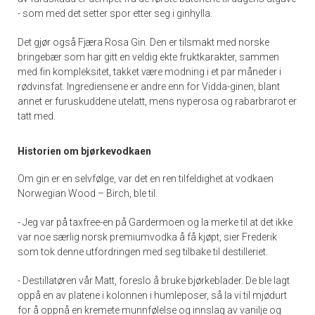
- som med det setter spor etter seg i ginhylla.
Det gjør også Fjæra Rosa Gin. Den er tilsmakt med norske
bringebær som har gitt en veldig ekte fruktkarakter, sammen
med fin kompleksitet, takket være modning i et par måneder i
rødvinsfat. Ingrediensene er andre enn for Vidda-ginen, blant
annet er furuskuddene utelatt, mens nyperosa og rabarbrarot er
tatt med.
Historien om bjørkevodkaen
Om gin er en selvfølge, var det en ren tilfeldighet at vodkaen
Norwegian Wood – Birch, ble til.
- Jeg var på taxfree-en på Gardermoen og la merke til at det ikke
var noe særlig norsk premiumvodka å få kjøpt, sier Frederik
som tok denne utfordringen med seg tilbake til destilleriet.
- Destillatøren vår Matt, foreslo å bruke bjørkeblader. De ble lagt
oppå en av platene i kolonnen i humleposer, så la vi til mjødurt
for å oppnå en kremete munnfølelse og innslag av vanilje og