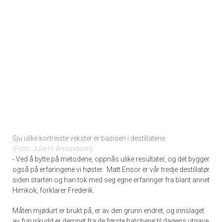
Sju ulike kortreiste vekster er basisen i destillatene.
Foto: Julie H. Amundsen
- Ved å bytte på metodene, oppnås ulike resultater, og det bygger
også på erfaringene vi høster. Matt Ensor er vår tredje destillatør
siden starten og han tok med seg egne erfaringer fra blant annet
Himkok, forklarer Frederik.
Måten mjødurt er brukt på, er av den grunn endret, og innslaget
av furuskudd er dempet fra de første batchene til dagens utgave