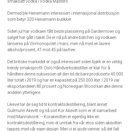
smaksatt vodka i Vodka Masters.
Dermed ble Heinemann interessert i internasjonal distribusjon
som betyr 320 Heinemann-butikker.
Siden jul har vodkaen fått beste plassering på Gardermoen og
salget har gått i taket. De er nå på andre batchen og vodkaen
lanseres på Vinmonopolet i mars, men nå med en lavere
alkoholprosent, 41 mot 45 på taxfree.
Det britiske markedet er også interessert siden bjørk er en veldig
trendy smaksprofil. Oslo Håndverksdestilleri er klar for å
håndtere denne suksessen all den tid de bare produserte 40.000
liter totalt i 2019 og har en kapasitet på 250.000 liter. I 2019 var
eksportandelen 80 prosent og Norwegian Wood kan øke denne
andelen ytterligere.
Likevel tar de seg tid til kontraktsdestillering, blant annet
Gullmunn Akevitt og nå sist Kor Akevitt som er et samarbeid
med Mannskoret. – Korakevitten er egentlig ikke en
kontraktsdestillering, men et unntak fra vår etos siden akevitten
tappes med vår egen design. Men vi er gode venner, så det falt