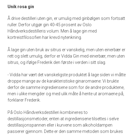
Unik rosa gin
Å drive destilleri uten gin, er umulig med ginbølgen som fortsatt
ruller. Derfor utgjør gin 40-45 prosent av Oslo
Håndverksdestilleris volum. Men å lage gin med
kortreistfilosofien har krevd nytenkning.
Å lage gin uten bruk av sitrus er vanskelig, men uten einerbær er
rett og slett umulig, derfor er Vidda Gin med einerbær, men uten
sitrus, og ifølge Frederik den første i verden i sitt slag.
- Vidda har vært det vanskeligste produktet å lage siden vi måtte
droppe mange av de karakteristiske ginaromaene. Vi brukte
derfor de samme ingrediensene som for de andre produktene,
men i ulike mengder og med ulik måte å hente ut aromaene på,
forklarer Frederik.
På Oslo Håndverksdestilleri kombineres to
destillasjonsmetoder, enten at ingrediensene tilsettes i selve
destillasjonspannen eller i kurvene som alkoholdampen
passerer gjennom. Dette er den samme metoden som brukes