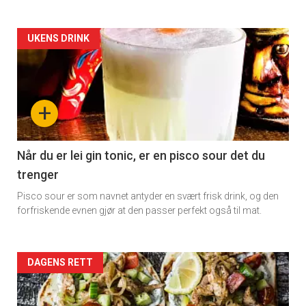
Artikler
UKENS DRINK
detail
-
+
section
11
Når du er lei gin tonic, er en pisco sour det du
trenger
Dagens
Pisco sour er som navnet antyder en svært frisk drink, og den
rett
forfriskende evnen gjør at den passer perfekt også til mat.
Artikler
DAGENS RETT
detail