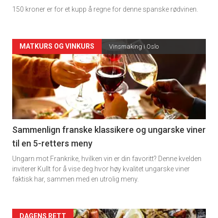
150 kroner er for et kupp å regne for denne spanske rødvinen.
Forsiden
MATKURS OG VINKURS
Vinsmaking i Oslo
akkurat
nå
-
5
Sammenlign franske klassikere og ungarske viner
til en 5-retters meny
Ungarn mot Frankrike, hvilken vin er din favoritt? Denne kvelden
inviterer Kullt for å vise deg hvor høy kvalitet ungarske viner
faktisk har, sammen med en utrolig meny.
DAGENS RETT