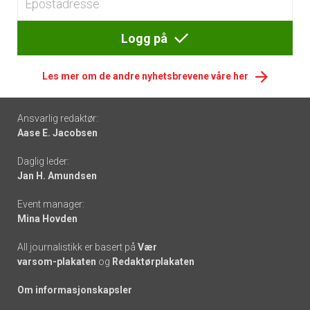
Logg på
Les mer om de andre nyhetsbrevene våre her
Footer
Ansvarlig redaktør:
Aase E. Jacobsen
-
Daglig leder:
links
Jan H. Amundsen
Event manager:
Mina Hovden
All journalistikk er basert på
Vær
varsom-plakaten
og
Redaktørplakaten
Om informasjonskapsler