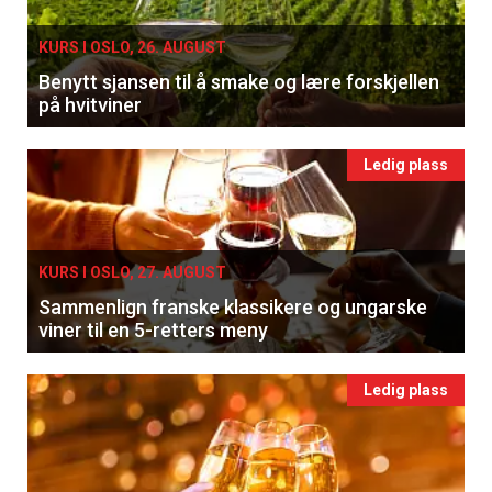
KURS I OSLO, 26. AUGUST
Benytt sjansen til å smake og lære forskjellen
på hvitviner
Ledig plass
KURS I OSLO, 27. AUGUST
Sammenlign franske klassikere og ungarske
viner til en 5-retters meny
Ledig plass