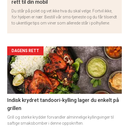
rett til din mobil
Du står på polet og vet ikke hva du skal velge. Fortvil ikke,
for hjelpen er nær: Bestill vår sms-tjeneste og du får tilsendt
to ukentlige tips om viner som allerede står i polhyllene.
Artikler
DAGENS RETT
detail
-
section
11
Indisk krydret tandoori-kylling lager du enkelt på
grillen
Grill og sterke krydder forvandler alminnelige kyllingvinger til
saftige smaksbomber i denne oppskriften.