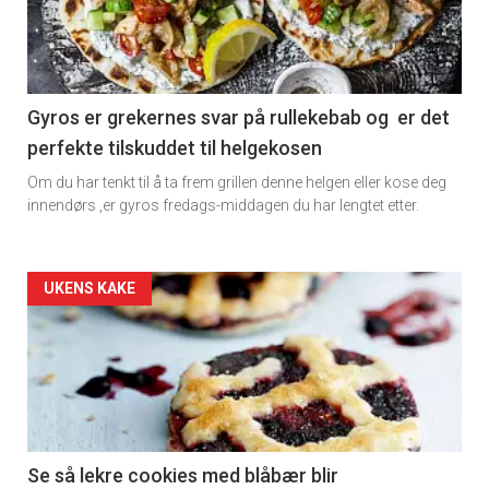
-
section
11
Gyros er grekernes svar på rullekebab og er det
perfekte tilskuddet til helgekosen
Dagens
Om du har tenkt til å ta frem grillen denne helgen eller kose deg
rett
innendørs ,er gyros fredags-middagen du har lengtet etter.
2
Artikler
UKENS KAKE
detail
-
section
11
Se så lekre cookies med blåbær blir