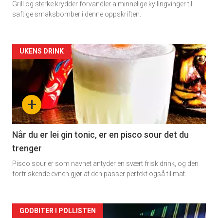
Grill og sterke krydder forvandler alminnelige kyllingvinger til
saftige smaksbomber i denne oppskriften.
Forsiden
UKENS DRINK
akkurat
nå
+
-
2
Når du er lei gin tonic, er en pisco sour det du
trenger
Pisco sour er som navnet antyder en svært frisk drink, og den
forfriskende evnen gjør at den passer perfekt også til mat.
Forsiden
GODBITER I POLLISTEN