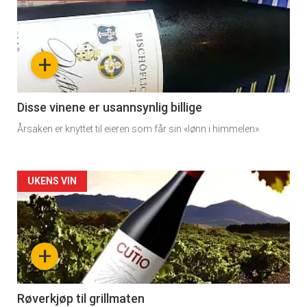
akkurat
nå
+
-
3
Disse vinene er usannsynlig billige
Årsaken er knyttet til eieren som får sin «lønn i himmelen».
Forsiden
UKENS VIN
akkurat
nå
+
-
4
Røverkjøp til grillmaten