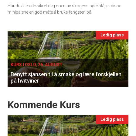
Har du allerede sikret deg noen av skogens søte blå, er disse
Ukens
minipaiene en god måte å bruke fangsten på.
vin
Events
Ledig plass
single
KURS I OSLO, 26. AUGUST
Benytt sjansen til å smake og lære forskjellen
på hvitviner
Events
Kommende Kurs
Ledig plass