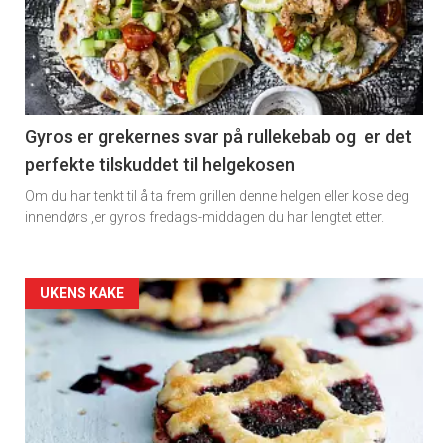
detail
-
section
11
Gyros er grekernes svar på rullekebab og er det
perfekte tilskuddet til helgekosen
Dagens
Om du har tenkt til å ta frem grillen denne helgen eller kose deg
rett
innendørs ,er gyros fredags-middagen du har lengtet etter.
2
Artikler
UKENS KAKE
detail
-
section