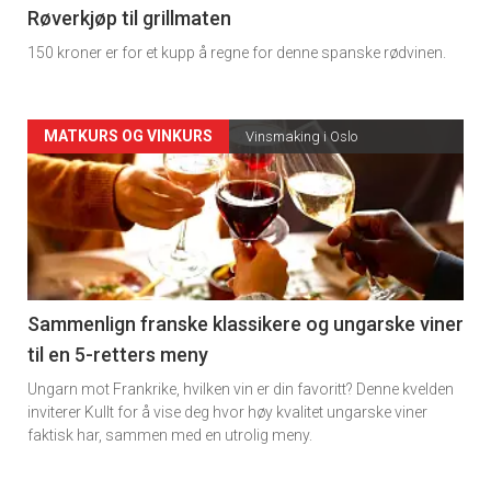
4
Røverkjøp til grillmaten
150 kroner er for et kupp å regne for denne spanske rødvinen.
Forsiden
MATKURS OG VINKURS
Vinsmaking i Oslo
akkurat
nå
-
5
Sammenlign franske klassikere og ungarske viner
til en 5-retters meny
Ungarn mot Frankrike, hvilken vin er din favoritt? Denne kvelden
inviterer Kullt for å vise deg hvor høy kvalitet ungarske viner
faktisk har, sammen med en utrolig meny.