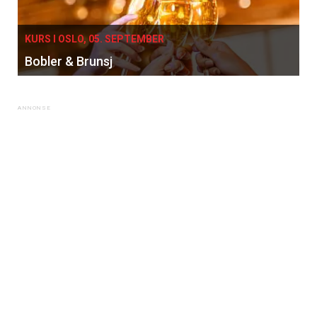
KURS I OSLO, 05. SEPTEMBER
Bobler & Brunsj
×
Få ukentlige nyhetsbrev fra
Apéritif
Vi tilbyr flere ukentlige nyhetsbrev. Du
kan fritt velge hvilke du ønsker å få
tilsendt.
Registrer deg