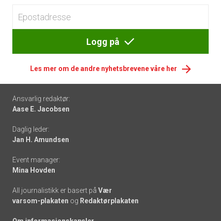
Logg på
Les mer om de andre nyhetsbrevene våre her
Footer
Ansvarlig redaktør:
Aase E. Jacobsen
-
Daglig leder:
links
Jan H. Amundsen
Event manager:
Mina Hovden
All journalistikk er basert på
Vær
varsom-plakaten
og
Redaktørplakaten