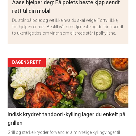
Aase hjelper deg: Få polets beste kjøp sendt
rett til din mobil
Du står på polet og vet ikke hva du skal velge. Fortvil ikke,
for hjelpen er nær: Bestill vår sms-tjeneste og du får tilsendt
to ukentlige tips om viner som allerede står i polhyllene.
Artikler
DAGENS RETT
detail
-
section
11
Indisk krydret tandoori-kylling lager du enkelt på
grillen
Grill og sterke krydder forvandler alminnelige kyllingvinger til