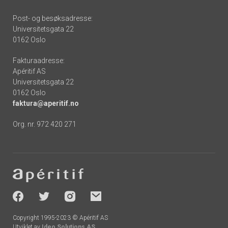
Post- og besøksadresse:
Universitetsgata 22
0162 Oslo
Fakturaadresse:
Apéritif AS
Universitetsgata 22
0162 Oslo
faktura@aperitif.no
Org. nr. 972 420 271
Footer
-
socials
Copyright 1995-2023 © Apéritif AS
Utviklet av
Ideo Solutions AS