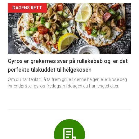
Forsiden
DAGENS RETT
akkurat
nå
-
6
Gyros er grekernes svar på rullekebab og er det
perfekte tilskuddet til helgekosen
Om du har tenkt til å ta frem grillen denne helgen eller kose deg
innendørs ,er gyros fredags-middagen du har lengtet etter.