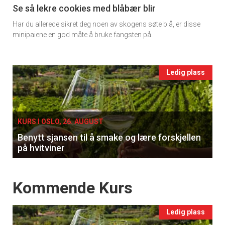
11
Se så lekre cookies med blåbær blir
Har du allerede sikret deg noen av skogens søte blå, er disse
Ukens
minipaiene en god måte å bruke fangsten på.
vin
Events
Ledig plass
single
KURS I OSLO, 26. AUGUST
Benytt sjansen til å smake og lære forskjellen
på hvitviner
Events
Kommende Kurs
Ledig plass