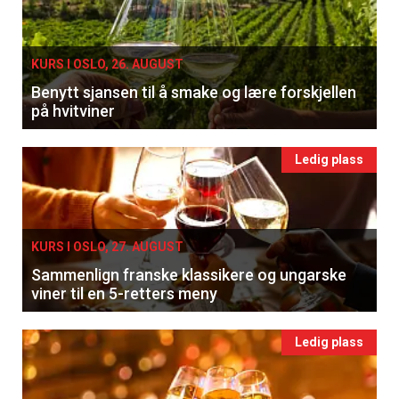
KURS I OSLO, 26. AUGUST
Benytt sjansen til å smake og lære forskjellen
på hvitviner
Ledig plass
KURS I OSLO, 27. AUGUST
Sammenlign franske klassikere og ungarske
viner til en 5-retters meny
Ledig plass