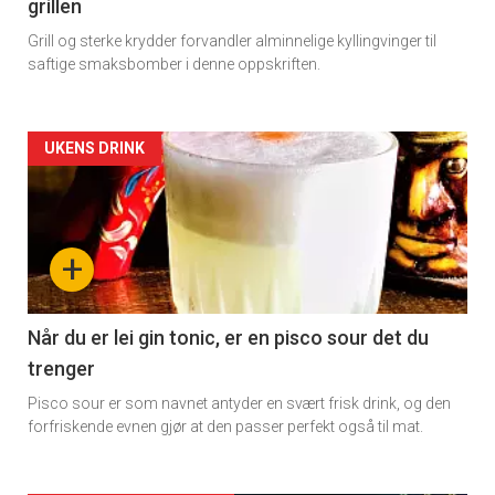
grillen
Grill og sterke krydder forvandler alminnelige kyllingvinger til
saftige smaksbomber i denne oppskriften.
Forsiden
UKENS DRINK
akkurat
nå
+
-
2
Når du er lei gin tonic, er en pisco sour det du
trenger
Pisco sour er som navnet antyder en svært frisk drink, og den
forfriskende evnen gjør at den passer perfekt også til mat.