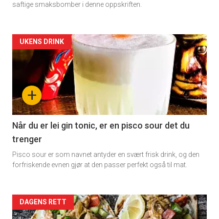
saftige smaksbomber i denne oppskriften.
Artikler
UKENS DRINK
detail
-
+
section
11
Når du er lei gin tonic, er en pisco sour det du
trenger
Dagens
Pisco sour er som navnet antyder en svært frisk drink, og den
rett
forfriskende evnen gjør at den passer perfekt også til mat.
Artikler
DAGENS RETT