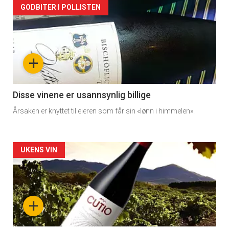
Forsiden
GODBITER I POLLISTEN
akkurat
nå
+
-
3
Disse vinene er usannsynlig billige
Årsaken er knyttet til eieren som får sin «lønn i himmelen».
Forsiden
UKENS VIN
akkurat
nå
+
-