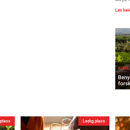
Les hel
Eve
sing
KURS 
Benyt
forsk
 plass
Ledig plass