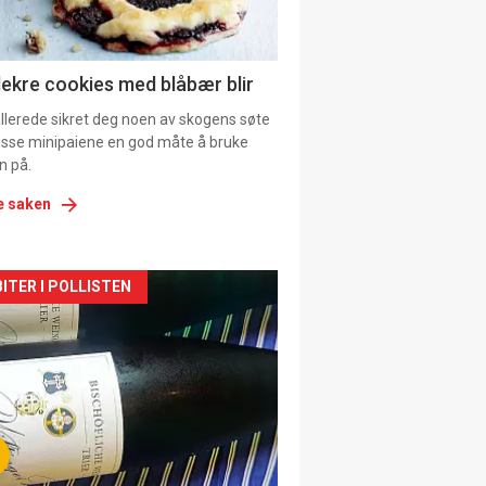
lekre cookies med blåbær blir
allerede sikret deg noen av skogens søte
 disse minipaiene en god måte å bruke
n på.
e saken
kler
ITER I POLLISTEN
il
tion