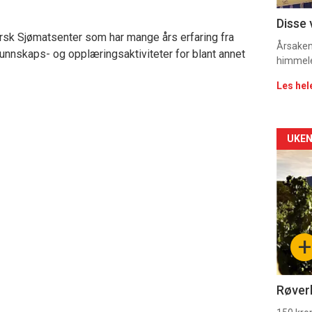
Dag
Disse 
sk Sjømatsenter som har mange års erfaring fra
rett
Årsaken 
unnskaps- og opplæringsaktiviteter for blant annet
himmel
Les hel
Arti
UKEN
deta
-
sec
+
11
Dag
Røverk