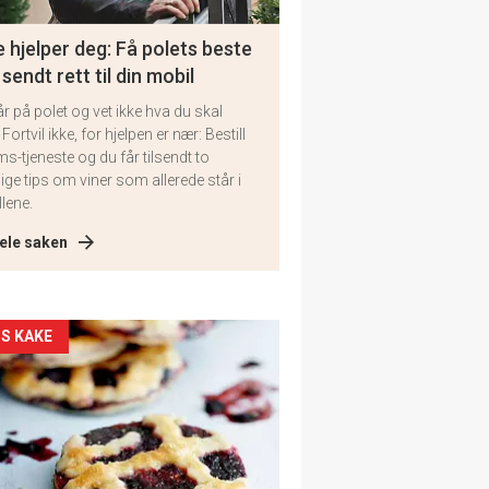
 hjelper deg: Få polets beste
 sendt rett til din mobil
år på polet og vet ikke hva du skal
 Fortvil ikke, for hjelpen er nær: Bestill
ms-tjeneste og du får tilsendt to
lige tips om viner som allerede står i
llene.
ele saken
kler
S KAKE
il
tion