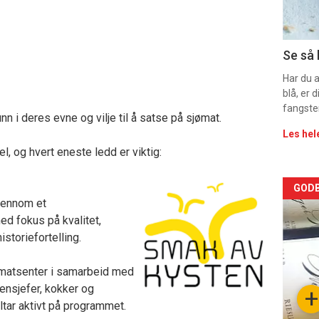
11
Se så 
Har du 
blå, er
fangste
 i deres evne og vilje til å satse på sjømat.
Les hel
, og hvert eneste ledd er viktig:
Arti
GODB
gjennom et
deta
d fokus på kvalitet,
storiefortelling.
-
ømatsenter i samarbeid med
sec
ensjefer, kokker og
+
tar aktivt på programmet.
11