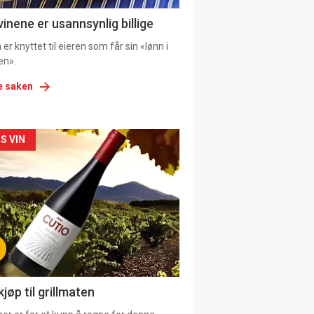
ens
vinene er usannsynlig billige
er knyttet til eieren som får sin «lønn i
en».
e saken
kler
S VIN
il
tion
ens
jøp til grillmaten