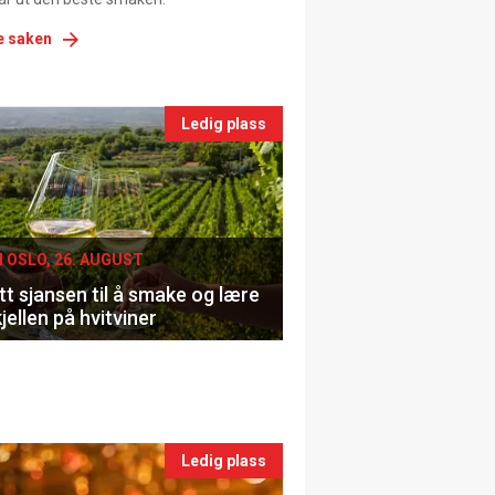
e saken
nts
Ledig plass
le
I OSLO, 26. AUGUST
t sjansen til å smake og lære
jellen på hvitviner
Ledig plass