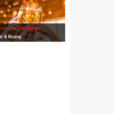
I OSLO, 05. SEPTEMBER
er & Brunsj