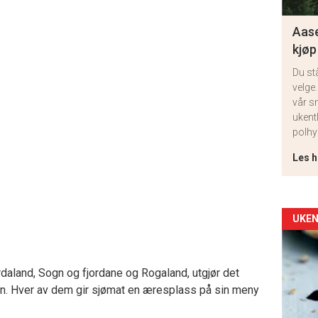
Aase
kjøp
Du st
velge.
vår s
ukent
polhy
Les h
Arti
UKEN
deta
daland, Sogn og fjordane og Rogaland, utgjør det
-
en. Hver av dem gir sjømat en æresplass på sin meny
sec