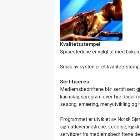
Kvalitetsstempel
Spisestedene er valgt ut med bakgrunn
Smak av kysten er et kvalitetsstempel
Sertifiseres
Medlemsbedriftene blir sertifisert 
kunnskapsprogram over fire dager me
sesong, ernæring, menyutvikling og hi
Programmet er utviklet av Norsk Sj
sjømatleverandørene. Ledelse, kjøkk
servitører fra medlemsbedriftene del