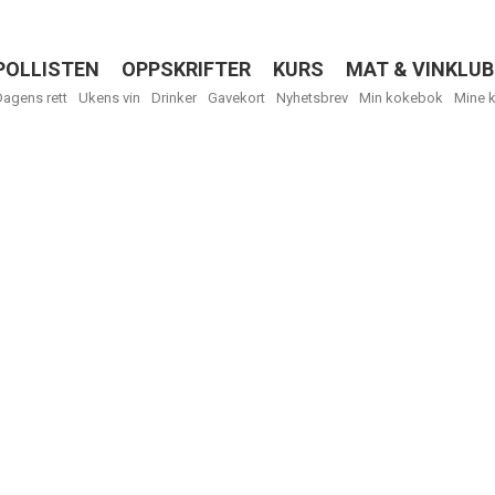
POLLISTEN
OPPSKRIFTER
KURS
MAT & VINKLUB
Menu
Dagens rett
Ukens vin
Drinker
Gavekort
Nyhetsbrev
Min kokebok
Mine 
R