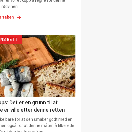
er er for et kupp å regne for denne
 rødvinen.
e saken
kler
NS RETT
il
tion
ns
ps: Det er en grunn til at
e er ville etter denne retten
ikke bare for at den smaker godt med en
men også for at denne måten å tilberede
får ut den beste smaken.