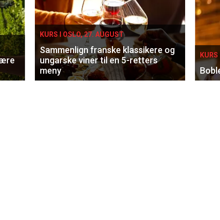
KURS I OSLO, 27. AUGUST
Sammenlign franske klassikere og
KURS 
lære
ungarske viner til en 5-retters
meny
Bobl