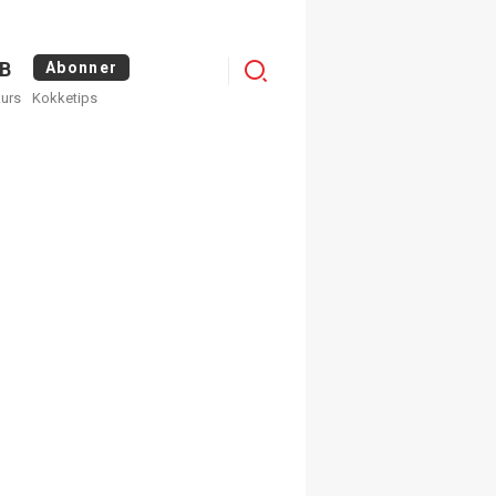
Logg
B
Abonner
kurs
Kokketips
inn
egistrer deg