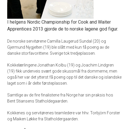
I helgens Nordic Championship for Cook and Waiter
Apprentices 2013 gjorde de to norske lagene god figur.
De norske servitørene Camilla Laugerud Sundal (20) og
Gjermund Nygjelten (19) ble slått med kun få poeng av de
danske storfavorittene. Sverige tok tredjeplassen.
Kokkelærlingene Jonathan Kolbu (19) og Joachim Lindgren
(19) fikk underveis svært gode skussmål fra dommerne, men
også her var det ytterst få poeng opp til det danske og islandske
laget som i år delte førsteplassen.
Samtlige av de fire finalistene fra Norge har sin praksis hos
Bent Stiansens Statholdegaarden.
Kokkenes og servitørenes teamledere var hhv. Torbjörn Forster
og Maiken Løkke fra Statholdergaarden.