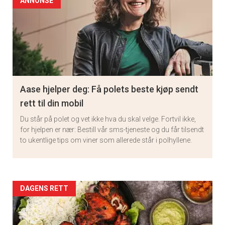
ANNONSE
Aase hjelper deg: Få polets beste kjøp sendt
rett til din mobil
Du står på polet og vet ikke hva du skal velge. Fortvil ikke,
for hjelpen er nær: Bestill vår sms-tjeneste og du får tilsendt
to ukentlige tips om viner som allerede står i polhyllene.
Artikler
DAGENS RETT
detail