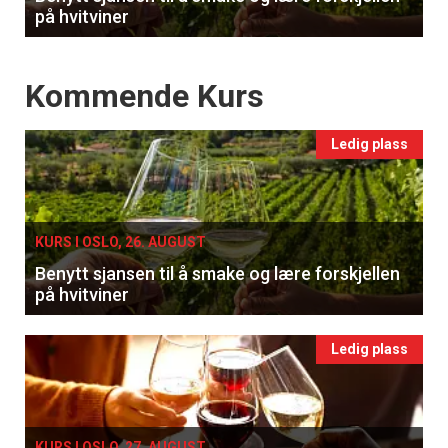
på hvitviner
Events
Kommende Kurs
Ledig plass
KURS I OSLO, 26. AUGUST
Benytt sjansen til å smake og lære forskjellen
på hvitviner
Ledig plass
KURS I OSLO, 27. AUGUST