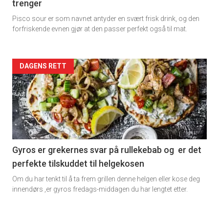
trenger
Dagens
Pisco sour er som navnet antyder en svært frisk drink, og den
rett
forfriskende evnen gjør at den passer perfekt også til mat.
Artikler
DAGENS RETT
detail
×
-
Få ukentlige nyhetsbrev fra
section
Apéritif
11
Gyros er grekernes svar på rullekebab og er det
Vi tilbyr flere ukentlige nyhetsbrev. Du
perfekte tilskuddet til helgekosen
kan fritt velge hvilke du ønsker å få
Dagens
Om du har tenkt til å ta frem grillen denne helgen eller kose deg
tilsendt.
rett
innendørs ,er gyros fredags-middagen du har lengtet etter.
2
Registrer deg