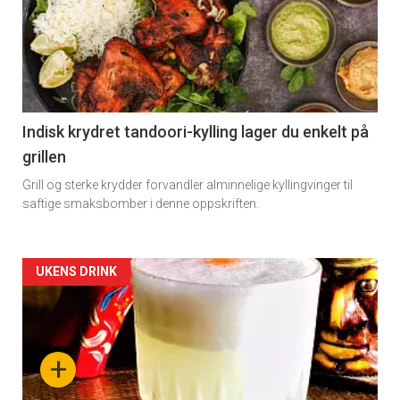
Indisk krydret tandoori-kylling lager du enkelt på
grillen
Grill og sterke krydder forvandler alminnelige kyllingvinger til
saftige smaksbomber i denne oppskriften.
Forsiden
UKENS DRINK
akkurat
nå
+
-