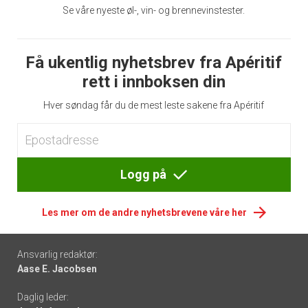
Se våre nyeste øl-, vin- og brennevinstester.
Få ukentlig nyhetsbrev fra Apéritif
rett i innboksen din
Hver søndag får du de mest leste sakene fra Apéritif
Logg på
Les mer om de andre nyhetsbrevene våre her
Footer
Ansvarlig redaktør:
Aase E. Jacobsen
-
Daglig leder:
links