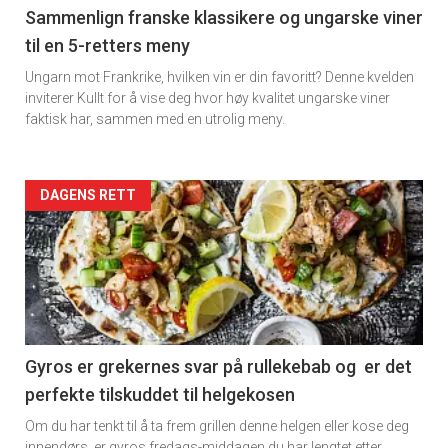
5
Sammenlign franske klassikere og ungarske viner
til en 5-retters meny
Ungarn mot Frankrike, hvilken vin er din favoritt? Denne kvelden
inviterer Kullt for å vise deg hvor høy kvalitet ungarske viner
faktisk har, sammen med en utrolig meny.
Forsiden
DAGENS RETT
akkurat
nå
-
6
Gyros er grekernes svar på rullekebab og er det
perfekte tilskuddet til helgekosen
Om du har tenkt til å ta frem grillen denne helgen eller kose deg
innendørs ,er gyros fredags-middagen du har lengtet etter.