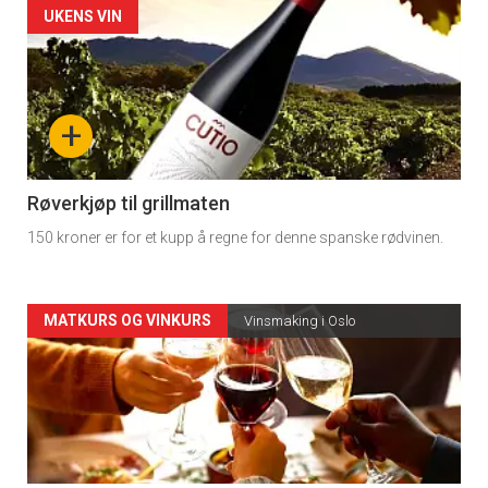
Forsiden
UKENS VIN
akkurat
nå
+
-
4
Røverkjøp til grillmaten
150 kroner er for et kupp å regne for denne spanske rødvinen.
Forsiden
MATKURS OG VINKURS
Vinsmaking i Oslo
akkurat
nå
-