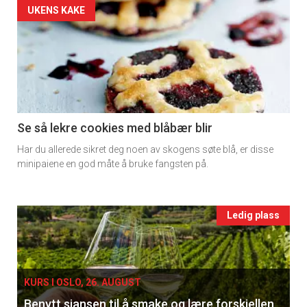
Artikler
UKENS KAKE
detail
-
section
11
Se så lekre cookies med blåbær blir
Har du allerede sikret deg noen av skogens søte blå, er disse
Ukens
minipaiene en god måte å bruke fangsten på.
vin
Events
Ledig plass
single
KURS I OSLO, 26. AUGUST
Benytt sjansen til å smake og lære forskjellen