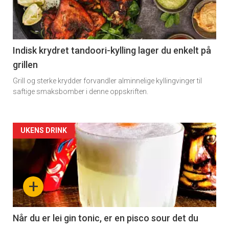
-
section
11
Indisk krydret tandoori-kylling lager du enkelt på
grillen
Grill og sterke krydder forvandler alminnelige kyllingvinger til
saftige smaksbomber i denne oppskriften.
Artikler
UKENS DRINK
detail
-
+
section
11
Når du er lei gin tonic, er en pisco sour det du