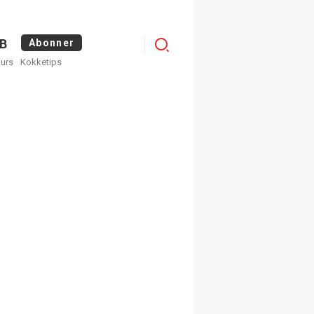
Logg
B
Abonner
kurs
Kokketips
inn