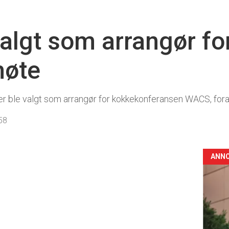
algt som arrangør fo
møte
nger ble valgt som arrangør for kokkekonferansen WACS, fora
58
ANN