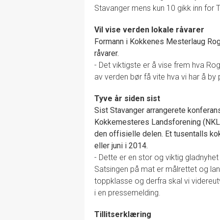
Stavanger mens kun 10 gikk inn for Ty
Vil vise verden lokale råvarer
Formann i Kokkenes Mesterlaug Rogala
råvarer.
- Det viktigste er å vise frem hva Ro
av verden bør få vite hva vi har å by p
Tyve år siden sist
Sist Stavanger arrangerete konferan
Kokkemesteres Landsforening (NKL) f
den offisielle delen. Et tusentalls ko
eller juni i 2014.
- Dette er en stor og viktig gladnyhe
Satsingen på mat er målrettet og langsi
toppklasse og derfra skal vi videreu
i en pressemelding.
Tillitserklæring