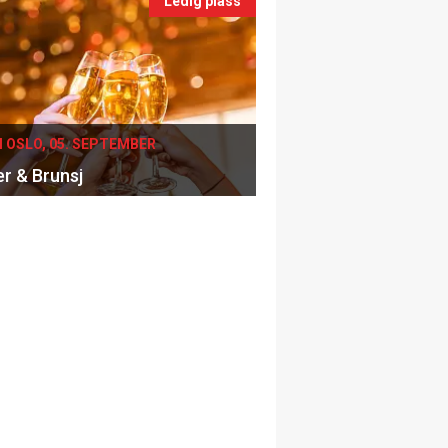
Ledig plass
I OSLO, 05. SEPTEMBER
er & Brunsj