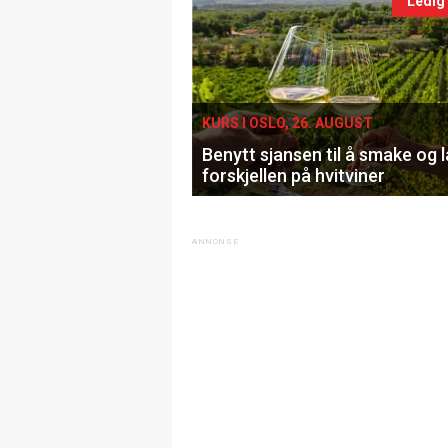
Ledig
KURS I OSLO, 26. AUGUST
Benytt sjansen til å smake og 
forskjellen på hvitviner