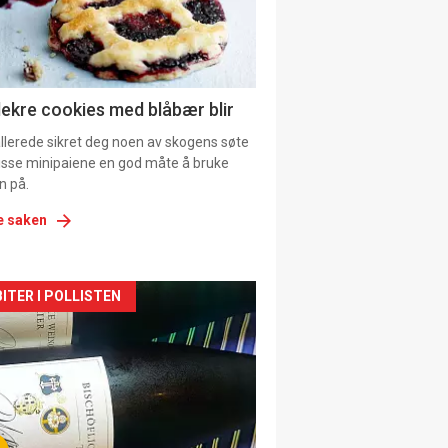
tion
lekre cookies med blåbær blir
allerede sikret deg noen av skogens søte
 disse minipaiene en god måte å bruke
n på.
e saken
kler
ITER I POLLISTEN
il
tion