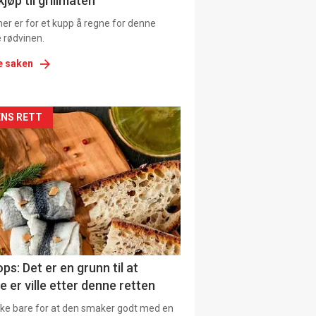
jøp til grillmaten
er er for et kupp å regne for denne
 rødvinen.
e saken
kler
NS RETT
il
tion
ns
ps: Det er en grunn til at
e er ville etter denne retten
ikke bare for at den smaker godt med en