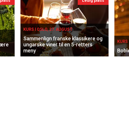
 plass
Ledig plass
KURS I OSLO, 27. AUGUST
Sammenlign franske klassikere og
KURS 
lære
ungarske viner til en 5-retters
meny
Bobl