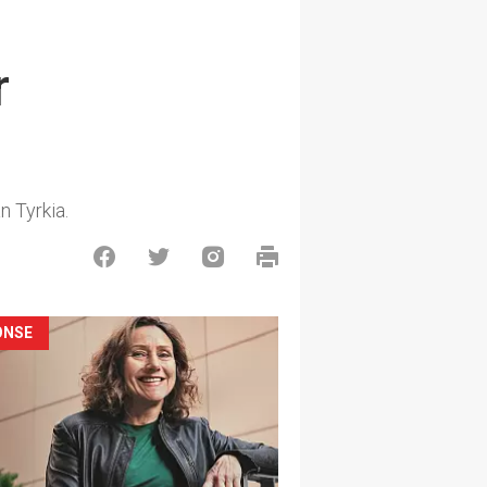
r
n Tyrkia.
ONSE