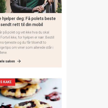
 hjelper deg: Få polets beste
 sendt rett til din mobil
år på polet og vet ikke hva du skal
 Fortvil ikke, for hjelpen er nær: Bestill
ms-tjeneste og du får tilsendt to
lige tips om viner som allerede står i
llene.
ele saken
kler
S KAKE
il