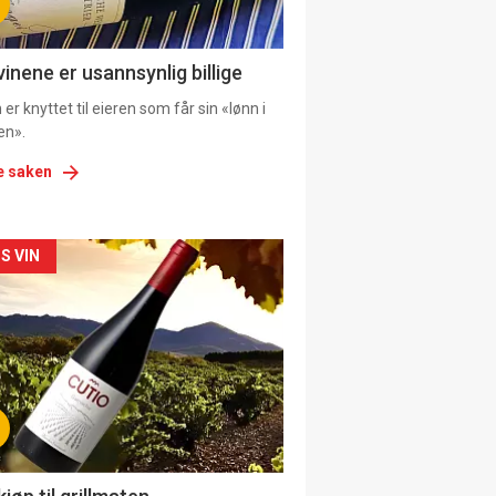
ens
vinene er usannsynlig billige
er knyttet til eieren som får sin «lønn i
en».
e saken
kler
S VIN
il
tion
ens