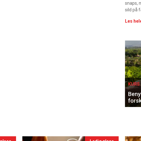
snaps, 
sild på 
Les hel
Eve
sing
KURS 
Benyt
forsk