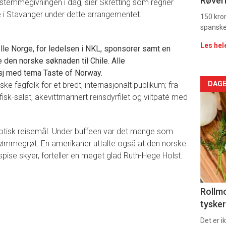
Røverk
v stemmegivningen i dag, sier Skretting som regner
de i Stavanger under dette arrangementet.
rett
150 kron
spanske
2
Les hel
lle Norge, for ledelsen i NKL, sponsorer samt en
den norske søknaden til Chile. Alle
unsj med tema Taste of Norway.
Arti
DAGE
ke fagfolk for et bredt, internasjonalt publikum; fra
isk-salat, akevittmarinert reinsdyrfilet og viltpaté med
deta
-
ksotisk reisemål. Under buffeen var det mange som
 rømmegrøt. En amerikaner uttalte også at den norske
sec
spise skyer, forteller en meget glad Ruth-Hege Holst.
11
Uke
Rollmo
tysker
vin
Det er 