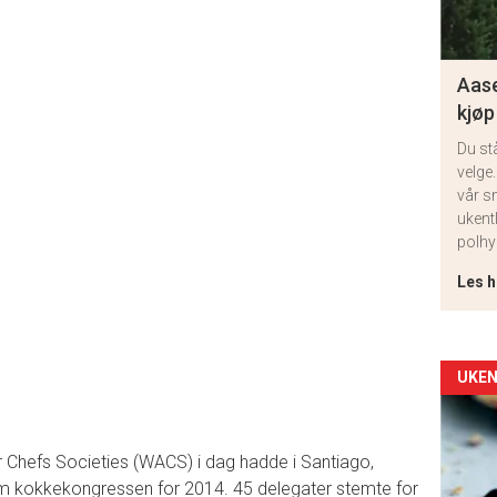
Aase
kjøp
Du st
velge.
vår s
ukent
polhy
Les h
Arti
UKEN
deta
 Chefs Societies (WACS) i dag hadde i Santiago,
-
m kokkekongressen for 2014. 45 delegater stemte for