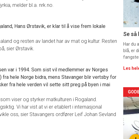
rkia, melder bl.a. nrk.no.
sec
11
nd, Hans Ørstavik, er klar til å vise frem lokale
Se så 
galand og resten av landet har av mat og kultur. Resten
Har du 
å, sier Ørstavik.
blå, er
fangste
Les hel
sen var i 1994. Som sist vil medlemmer av Norges
ra hele Norge bidra, mens Stavanger blir vertsby for
kker fra hele verden vil sette sitt preg på byen i mai
Arti
GODB
t som viser og styrker matkulturen i Rogaland.
deta
ktig. Vi har vist at vi er etablert i internasjonal
tvikle oss, sier Stavangers ordfører Leif Johan Sevland
-
sec