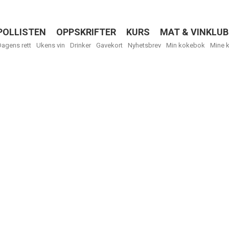
POLLISTEN
OPPSKRIFTER
KURS
MAT & VINKLUB
Menu
Dagens rett
Ukens vin
Drinker
Gavekort
Nyhetsbrev
Min kokebok
Mine 