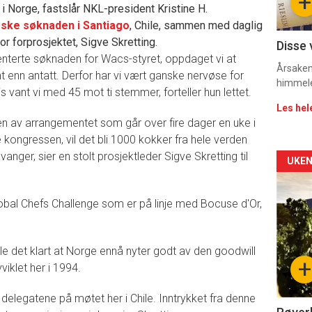
+
et i Norge, fastslår NKL-president Kristine H.
11
ske søknaden i Santiago
, Chile, sammen med daglig
Dag
r forprosjektet, Sigve Skretting.
Disse 
enterte søknaden for Wacs-styret, oppdaget vi at
rett
Årsaken 
t enn antatt. Derfor har vi vært ganske nervøse for
himmel
s vant vi med 45 mot ti stemmer, forteller hun lettet.
Les hel
ngen av arrangementet som går over fire dager en uke i
ne kongressen, vil det bli 1000 kokker fra hele verden
vanger, sier en stolt prosjektleder Sigve Skretting til
Arti
UKEN
deta
al Chefs Challenge som er på linje med Bocuse d'Or,
-
sec
le det klart at Norge ennå nyter godt av den goodwill
+
iklet her i 1994.
11
or delegatene på møtet her i Chile. Inntrykket fra denne
Dag