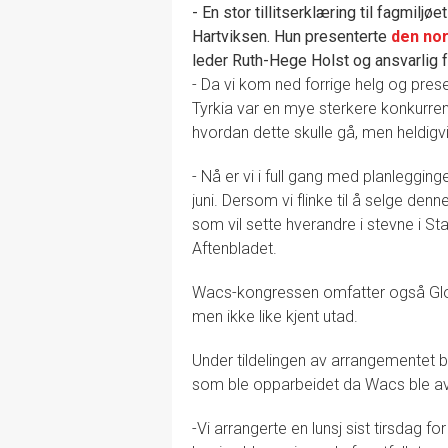
- En stor tillitserklæring til fagmiljø
Hartviksen. Hun presenterte
den nor
leder Ruth-Hege Holst og ansvarlig fo
- Da vi kom ned forrige helg og pres
Tyrkia var en mye sterkere konkurren
hvordan dette skulle gå, men heldigvi
- Nå er vi i full gang med planleggi
juni. Dersom vi flinke til å selge den
som vil sette hverandre i stevne i Sta
Aftenbladet.
Wacs-kongressen omfatter også Glob
men ikke like kjent utad.
Under tildelingen av arrangementet b
som ble opparbeidet da Wacs ble avv
-Vi arrangerte en lunsj sist tirsdag f