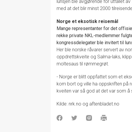
lunsjen ble avgjørende for utfallet a
med at det blir minst 2000 tilreisen
Norge et eksotisk reisemål
Mange representanter for det offisie
rekke private NKL-medlemmer fulgte 
kongressdelegater ble invitert til l
Her ble norske råvarer servert av nors
oppdrettskveite og Salma-laks, klippf
moltesaus til rømmegrøt.
- Norge er blitt oppfattet som et e
kom bort og ville ha oppskriften på
kveiten var så god at det var som å 
Kilde: nrk.no og aftenbladet.no