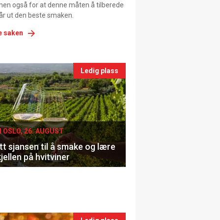
men også for at denne måten å tilberede
får ut den beste smaken.
e saken
nts
Ledig plass
le
I OSLO, 26. AUGUST
t sjansen til å smake og lære
jellen på hvitviner