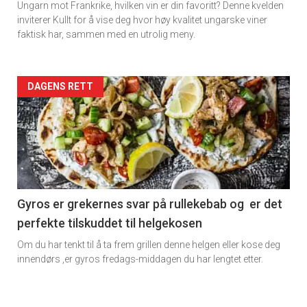
Ungarn mot Frankrike, hvilken vin er din favoritt? Denne kvelden
inviterer Kullt for å vise deg hvor høy kvalitet ungarske viner
faktisk har, sammen med en utrolig meny.
Forsiden
DAGENS RETT
akkurat
nå
-
6
Gyros er grekernes svar på rullekebab og er det
perfekte tilskuddet til helgekosen
Om du har tenkt til å ta frem grillen denne helgen eller kose deg
innendørs ,er gyros fredags-middagen du har lengtet etter.