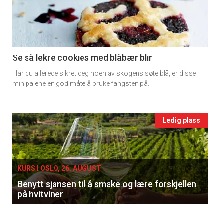
-
section
11
Se så lekre cookies med blåbær blir
Har du allerede sikret deg noen av skogens søte blå, er disse
Ukens
minipaiene en god måte å bruke fangsten på.
vin
Events
Ledig plass
single
KURS I OSLO, 26. AUGUST
Benytt sjansen til å smake og lære forskjellen
på hvitviner