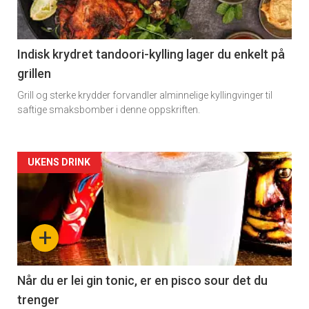
Indisk krydret tandoori-kylling lager du enkelt på
grillen
Grill og sterke krydder forvandler alminnelige kyllingvinger til
saftige smaksbomber i denne oppskriften.
Forsiden
UKENS DRINK
akkurat
nå
+
-
2
Når du er lei gin tonic, er en pisco sour det du
trenger