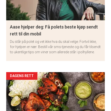
Aase hjelper deg: Få polets beste kjøp sendt
rett til din mobil
Du står på polet og vet ikke hva du skal velge. Fortvil ikke,
for hjelpen er nær: Bestill vår sms-tjeneste og du får tilsendt
to ukentlige tips om viner som allerede står i polhyllene.
Artikler
DAGENS RETT
detail
-
section