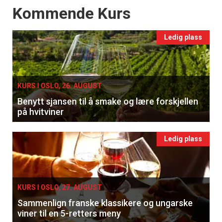
Events
Kommende Kurs
Ledig plass
KURS I OSLO, 26. AUGUST
Benytt sjansen til å smake og lære forskjellen
på hvitviner
Ledig plass
×
KURS I OSLO, 27. AUGUST
Sammenlign franske klassikere og ungarske
viner til en 5-retters meny
Få ukentlige nyhetsbrev fra