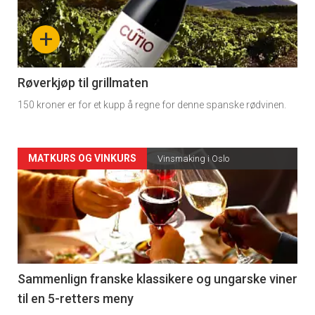
nå
+
-
4
Røverkjøp til grillmaten
150 kroner er for et kupp å regne for denne spanske rødvinen.
Forsiden
MATKURS OG VINKURS
Vinsmaking i Oslo
akkurat
nå
-
5
Sammenlign franske klassikere og ungarske viner
til en 5-retters meny