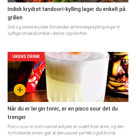
11
Indisk krydret tandoori-kylling lager du enkelt på
grillen
Grill og sterke krydder forvandler alminnelige kyllingvinger til
saftige smaksbomber i denne oppskriften.
Artikler
UKENS DRINK
detail
-
+
section
11
Når du er lei gin tonic, er en pisco sour det du
trenger
Dagens
Pisco sour er som navnet antyder en svært frisk drink, og den
rett
forfriskende evnen gjør at den passer perfekt også til mat.