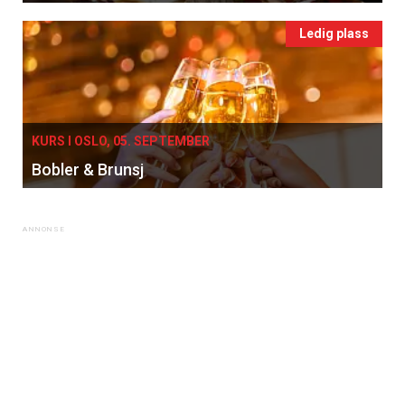
Apéritif
Ledig plass
Vi tilbyr flere ukentlige nyhetsbrev. Du
kan fritt velge hvilke du ønsker å få
tilsendt.
KURS I OSLO, 05. SEPTEMBER
Registrer deg
Bobler & Brunsj