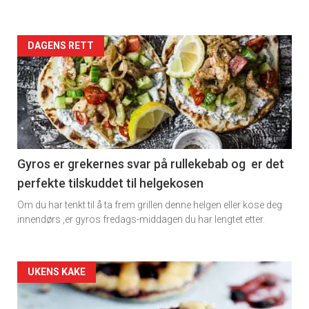
Artikler
DAGENS RETT
detail
-
section
11
Gyros er grekernes svar på rullekebab og er det
perfekte tilskuddet til helgekosen
Dagens
Om du har tenkt til å ta frem grillen denne helgen eller kose deg
rett
innendørs ,er gyros fredags-middagen du har lengtet etter.
2
Artikler
UKENS KAKE
detail