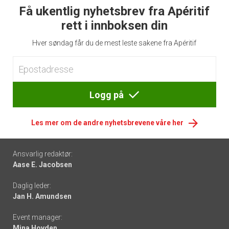
Få ukentlig nyhetsbrev fra Apéritif
rett i innboksen din
Hver søndag får du de mest leste sakene fra Apéritif
Logg på
Les mer om de andre nyhetsbrevene våre her
Footer
Ansvarlig redaktør:
Aase E. Jacobsen
-
Daglig leder:
links
Jan H. Amundsen
Event manager:
Mina Hovden