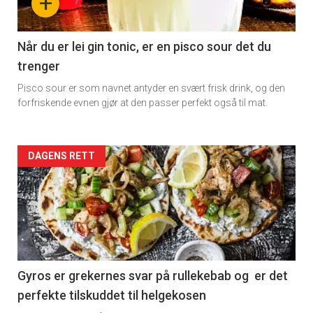
+
section
11
Når du er lei gin tonic, er en pisco sour det du
trenger
Pisco sour er som navnet antyder en svært frisk drink, og den
forfriskende evnen gjør at den passer perfekt også til mat.
Artikler
DAGENS RETT
detail
-
section
11
Gyros er grekernes svar på rullekebab og er det
perfekte tilskuddet til helgekosen
Dagens