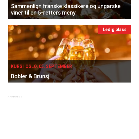
Sammenlign franske klassikere og ungarske
viner til en 5-retters meny
Ledig plass
×
KURS I OSLO, 05. SEPTEMBER
Få ukentlige nyhetsbrev fra
Bobler & Brunsj
Apéritif
Vi tilbyr flere ukentlige nyhetsbrev. Du
kan fritt velge hvilke du ønsker å få
tilsendt.
Registrer deg