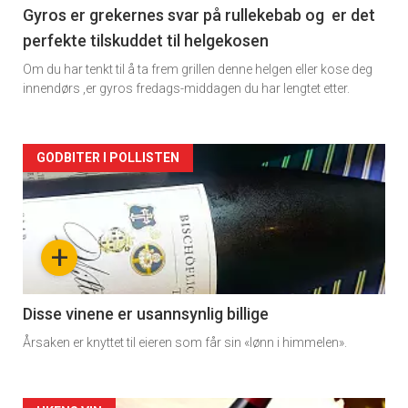
2
Gyros er grekernes svar på rullekebab og er det
perfekte tilskuddet til helgekosen
Om du har tenkt til å ta frem grillen denne helgen eller kose deg
innendørs ,er gyros fredags-middagen du har lengtet etter.
Forsiden
GODBITER I POLLISTEN
akkurat
nå
+
-
3
Disse vinene er usannsynlig billige
Årsaken er knyttet til eieren som får sin «lønn i himmelen».