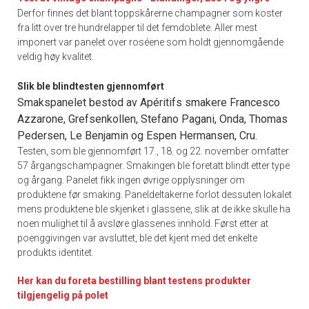
Derfor finnes det blant toppskårerne champagner som koster
fra litt over tre hundrelapper til det femdoblete. Aller mest
imponert var panelet over roséene som holdt gjennomgående
veldig høy kvalitet.
Slik ble blindtesten gjennomført
Smakspanelet bestod av Apéritifs smakere Francesco
Azzarone, Grefsenkollen, Stefano Pagani, Onda, Thomas
Pedersen, Le Benjamin og Espen Hermansen, Cru.
Testen, som ble gjennomført 17., 18. og 22. november omfatter
57 årgangschampagner. Smakingen ble foretatt blindt etter type
og årgang. Panelet fikk ingen øvrige opplysninger om
produktene før smaking. Paneldeltakerne forlot dessuten lokalet
mens produktene ble skjenket i glassene, slik at de ikke skulle ha
noen mulighet til å avsløre glassenes innhold. Først etter at
poenggivingen var avsluttet, ble det kjent med det enkelte
produkts identitet.
Her kan du foreta bestilling blant testens produkter
tilgjengelig på polet