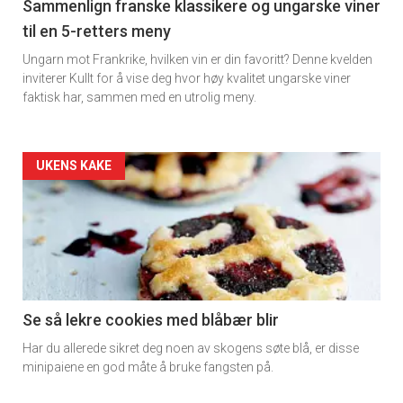
5
Sammenlign franske klassikere og ungarske viner
til en 5-retters meny
Ungarn mot Frankrike, hvilken vin er din favoritt? Denne kvelden
inviterer Kullt for å vise deg hvor høy kvalitet ungarske viner
faktisk har, sammen med en utrolig meny.
Forsiden
UKENS KAKE
akkurat
nå
-
6
Se så lekre cookies med blåbær blir
Har du allerede sikret deg noen av skogens søte blå, er disse
minipaiene en god måte å bruke fangsten på.