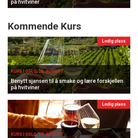
på hvitviner
Events
Kommende Kurs
Ledig plass
KURS I OSLO, 26. AUGUST
Benytt sjansen til å smake og lære forskjellen
på hvitviner
Ledig plass
KURS I OSLO, 27. AUGUST