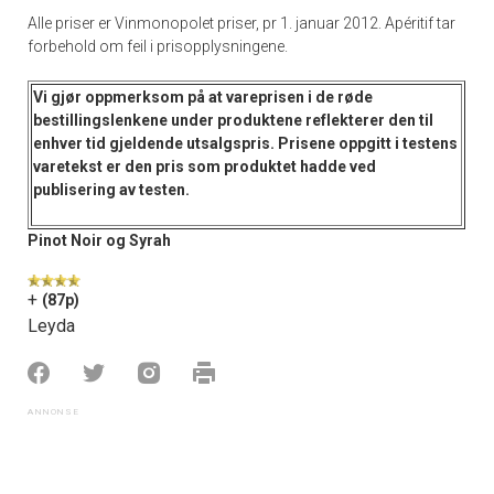
Alle priser er Vinmonopolet priser, pr 1. januar 2012. Apéritif tar
forbehold om feil i prisopplysningene.
Vi gjør oppmerksom på at vareprisen i de
røde
bestillingslenkene
under produktene reflekterer den til
enhver tid gjeldende utsalgspris. Prisene oppgitt i
testens
varetekst
er den pris som produktet hadde ved
publisering av testen.
Pinot Noir og Syrah
+
(87p)
Leyda