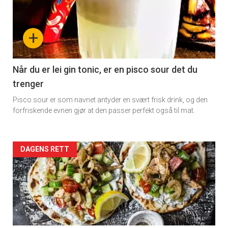
+
Når du er lei gin tonic, er en pisco sour det du
trenger
Pisco sour er som navnet antyder en svært frisk drink, og den
forfriskende evnen gjør at den passer perfekt også til mat.
Forsiden
DAGENS RETT
akkurat
nå
-