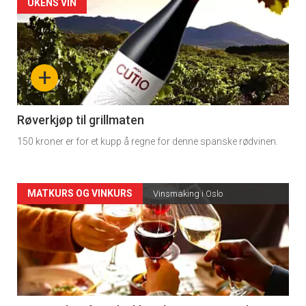
Forsiden
UKENS VIN
akkurat
nå
+
-
4
Røverkjøp til grillmaten
150 kroner er for et kupp å regne for denne spanske rødvinen.
Forsiden
MATKURS OG VINKURS
Vinsmaking i Oslo
akkurat
nå
-