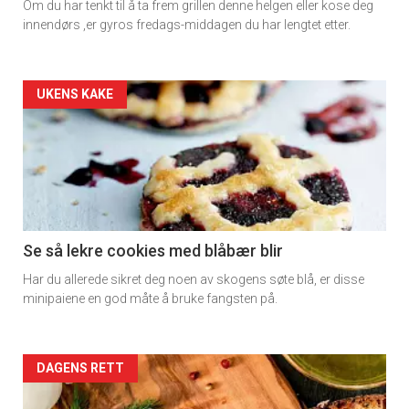
Om du har tenkt til å ta frem grillen denne helgen eller kose deg
rett
innendørs ,er gyros fredags-middagen du har lengtet etter.
Artikler
UKENS KAKE
detail
-
section
11
Se så lekre cookies med blåbær blir
Har du allerede sikret deg noen av skogens søte blå, er disse
Dagens
minipaiene en god måte å bruke fangsten på.
rett
2
Artikler
DAGENS RETT