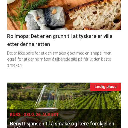
detail
-
section
11
Rollmops: Det er en grunn til at tyskere er ville
etter denne retten
Ukens
Det er ikke bare for at den smaker godt med en snaps, men
vin
også for at denne måten å tilberede sild på får ut den beste
smaken.
Events
Ledig plass
single
KURS I OSLO, 26. AUGUST
Benytt sjansen til å smake og lære forskjellen