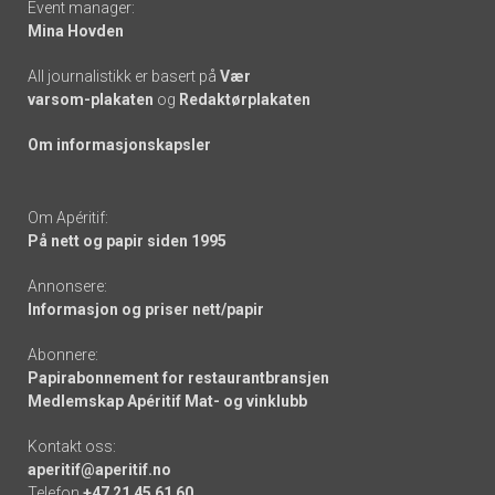
Event manager:
Mina Hovden
All journalistikk er basert på
Vær
varsom-plakaten
og
Redaktørplakaten
Om informasjonskapsler
Om Apéritif:
På nett og papir siden 1995
Annonsere:
Informasjon og priser nett/papir
Abonnere:
Papirabonnement for restaurantbransjen
Medlemskap Apéritif Mat- og vinklubb
Kontakt oss:
aperitif@aperitif.no
Telefon
+47 21 45 61 60