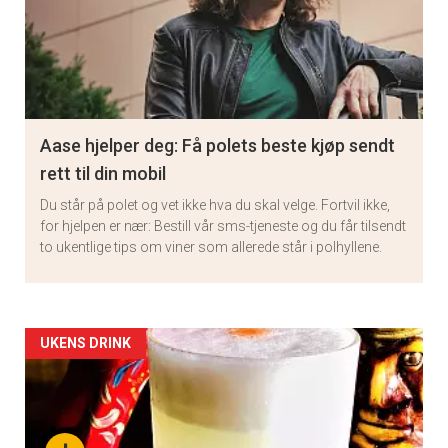
Aase hjelper deg: Få polets beste kjøp sendt
rett til din mobil
Du står på polet og vet ikke hva du skal velge. Fortvil ikke,
for hjelpen er nær: Bestill vår sms-tjeneste og du får tilsendt
to ukentlige tips om viner som allerede står i polhyllene.
Artikler
UKENS DRINK
detail
-