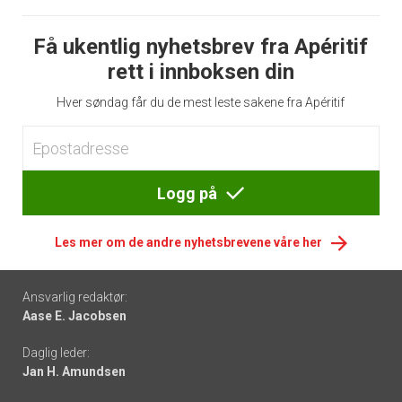
Få ukentlig nyhetsbrev fra Apéritif
rett i innboksen din
Hver søndag får du de mest leste sakene fra Apéritif
Logg på
Les mer om de andre nyhetsbrevene våre her
Footer
Ansvarlig redaktør:
Aase E. Jacobsen
-
Daglig leder:
links
Jan H. Amundsen