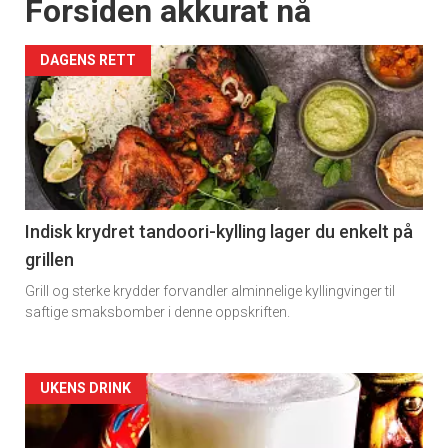
Forsiden akkurat nå
DAGENS RETT
Indisk krydret tandoori-kylling lager du enkelt på
grillen
Grill og sterke krydder forvandler alminnelige kyllingvinger til
saftige smaksbomber i denne oppskriften.
Forsiden
UKENS DRINK
akkurat