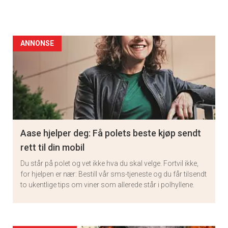
ANNONSE
Aase hjelper deg: Få polets beste kjøp sendt
rett til din mobil
Du står på polet og vet ikke hva du skal velge. Fortvil ikke,
for hjelpen er nær: Bestill vår sms-tjeneste og du får tilsendt
to ukentlige tips om viner som allerede står i polhyllene.