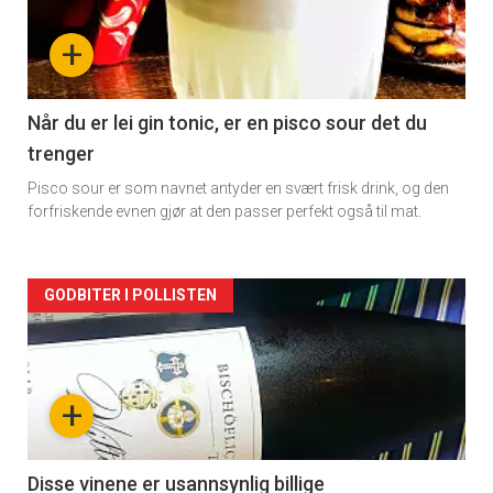
nå
+
-
2
Når du er lei gin tonic, er en pisco sour det du
trenger
Pisco sour er som navnet antyder en svært frisk drink, og den
forfriskende evnen gjør at den passer perfekt også til mat.
Forsiden
GODBITER I POLLISTEN
akkurat
nå
+
-
3
Disse vinene er usannsynlig billige