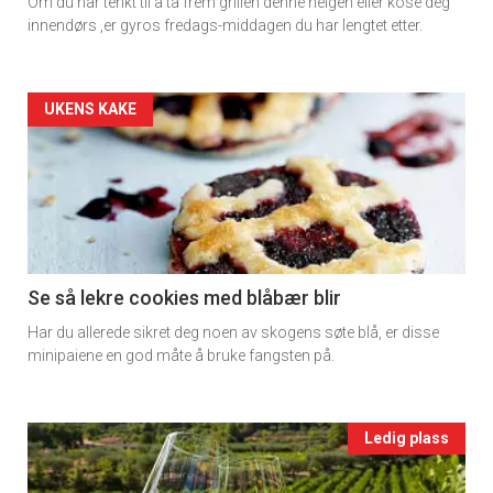
Om du har tenkt til å ta frem grillen denne helgen eller kose deg
×
rett
innendørs ,er gyros fredags-middagen du har lengtet etter.
2
Få ukentlige nyhetsbrev fra
Artikler
UKENS KAKE
Apéritif
Vi tilbyr flere ukentlige nyhetsbrev. Du
detail
kan fritt velge hvilke du ønsker å få
-
tilsendt.
section
Registrer deg
11
Se så lekre cookies med blåbær blir
Har du allerede sikret deg noen av skogens søte blå, er disse
Ukens
minipaiene en god måte å bruke fangsten på.
vin
Events
Ledig plass
single