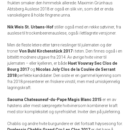
frukten smaker den himmelsk allerede. Maximin Grünhaus
Abtsberg Auslese 2018 er også en slik vin, som det er enda
vanskeligere å holde fingrene unna.
Nik Weis St. Urbans-Hof
stiller også med en rekke søtviner, fra
auslese til trockenbeerenauslese, også i lettlagrete versjoner.
Men de fleste letere etter tørre rieslinger til julematen og der
troner
Von Buhl Kirchenstück 2017
i teten. Den finnes også i en
bittelitt modnere utgave fra 2014. Av øvrige hvite viner til
julematen – eller kjelleren, er både
Huet Vouvray Sec Clos de
Bourg 2017
og
Nicolas Joly Clos de la Coulée de Serrant
2018
perfekte kandidater. Den siste er en gammel kjenning som
fra 2018 presenterer en friskere vinstil, men med umiskjennelig
lagringskraft.
Saouma Chateauneuf-du-Pape Magis Blanc 2015
er en av
høstens aller mest særpregete hvitvinersom kombinerer kraft
med stor kompleksitet og syrefriskhet. Inviter den på julefeiring.
Chablis og andre hvite burgundere er det fortsatt høysesong for.
Duplessis Chablis Grand Cru Les Clos 2017
er det bare å