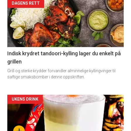
Artikler
DAGENS RETT
detail
-
section
11
Indisk krydret tandoori-kylling lager du enkelt på
grillen
Grill og sterke krydder forvandler alminnelige kyllingvinger til
saftige smaksbomber i denne oppskriften.
Artikler
UKENS DRINK
detail
-