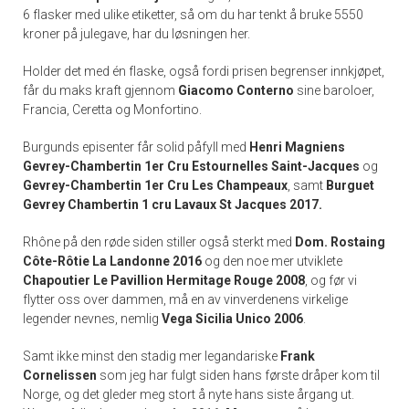
6 flasker med ulike etiketter, så om du har tenkt å bruke 5550
kroner på julegave, har du løsningen her.
Holder det med én flaske, også fordi prisen begrenser innkjøpet,
får du maks kraft gjennom
Giacomo Conterno
sine baroloer,
Francia, Ceretta og Monfortino.
Burgunds episenter får solid påfyll med
Henri Magniens
Gevrey-Chambertin 1er Cru Estournelles Saint-Jacques
og
Gevrey-Chambertin 1er Cru Les Champeaux
, samt
Burguet
Gevrey Chambertin 1 cru Lavaux St Jacques 2017.
Rhône på den røde siden stiller også sterkt med
Dom. Rostaing
Côte-Rôtie La Landonne 2016
og den noe mer utviklete
Chapoutier Le Pavillion Hermitage Rouge 2008
, og før vi
flytter oss over dammen, må en av vinverdenens virkelige
legender nevnes, nemlig
Vega Sicilia Unico 2006
.
Samt ikke minst den stadig mer legandariske
Frank
Cornelissen
som jeg har fulgt siden hans første dråper kom til
Norge, og det gleder meg stort å nyte hans siste årgang ut.