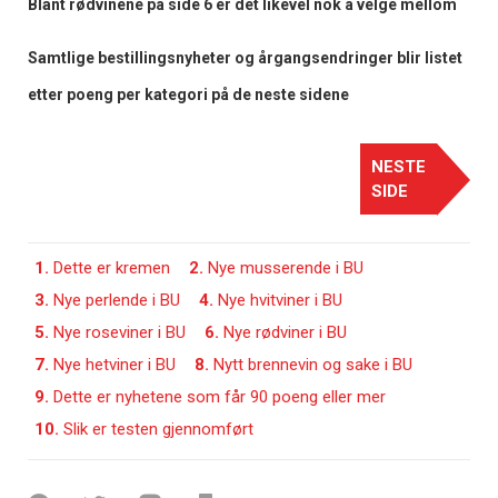
Blant rødvinene på side 6 er det likevel nok å velge mellom
Samtlige bestillingsnyheter og årgangsendringer blir listet
etter poeng per kategori på de neste sidene
NESTE
SIDE
1.
Dette er kremen
2.
Nye musserende i BU
3.
Nye perlende i BU
4.
Nye hvitviner i BU
5.
Nye roseviner i BU
6.
Nye rødviner i BU
7.
Nye hetviner i BU
8.
Nytt brennevin og sake i BU
9.
Dette er nyhetene som får 90 poeng eller mer
10.
Slik er testen gjennomført