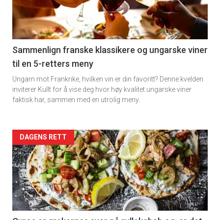
nå
-
5
Sammenlign franske klassikere og ungarske viner
til en 5-retters meny
Ungarn mot Frankrike, hvilken vin er din favoritt? Denne kvelden
inviterer Kullt for å vise deg hvor høy kvalitet ungarske viner
faktisk har, sammen med en utrolig meny.
Forsiden
DAGENS RETT
akkurat
nå
-