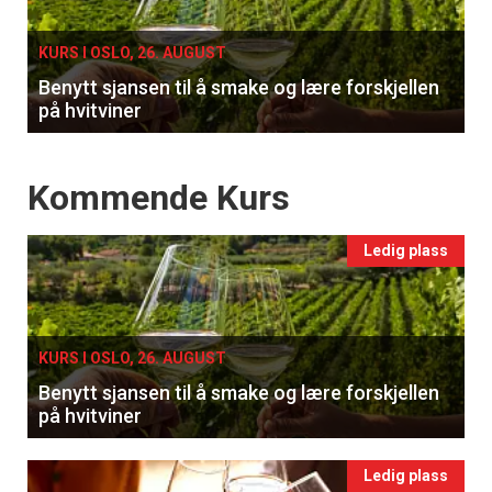
KURS I OSLO, 26. AUGUST
Benytt sjansen til å smake og lære forskjellen
på hvitviner
Events
Kommende Kurs
Ledig plass
KURS I OSLO, 26. AUGUST
Benytt sjansen til å smake og lære forskjellen
på hvitviner
Ledig plass