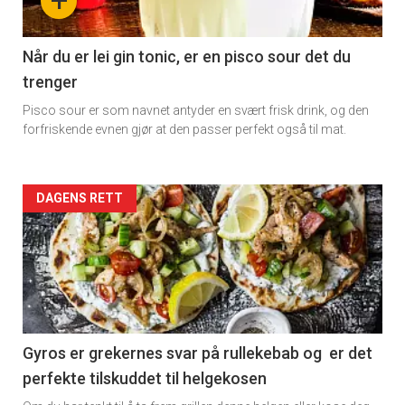
+
section
11
Når du er lei gin tonic, er en pisco sour det du
trenger
Dagens
Pisco sour er som navnet antyder en svært frisk drink, og den
rett
forfriskende evnen gjør at den passer perfekt også til mat.
Artikler
DAGENS RETT
detail
-
section
11
Gyros er grekernes svar på rullekebab og er det
perfekte tilskuddet til helgekosen
Dagens