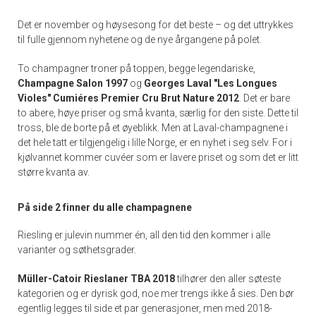
Det er november og høysesong for det beste – og det uttrykkes
til fulle gjennom nyhetene og de nye årgangene på polet.
To champagner troner på toppen, begge legendariske,
Champagne Salon 1997
og
Georges Laval "Les Longues
Violes" Cumiéres Premier Cru Brut Nature 2012
. Det er bare
to abere, høye priser og små kvanta, særlig for den siste. Dette til
tross, ble de borte på et øyeblikk. Men at Laval-champagnene i
det hele tatt er tilgjengelig i lille Norge, er en nyhet i seg selv. For i
kjølvannet kommer cuvéer som er lavere priset og som det er litt
større kvanta av.
På side 2 finner du alle champagnene
Riesling er julevin nummer én, all den tid den kommer i alle
varianter og søthetsgrader.
Müller-Catoir Rieslaner TBA 2018
tilhører den aller søteste
kategorien og er dyrisk god, noe mer trengs ikke å sies. Den bør
egentlig legges til side et par generasjoner, men med 2018-