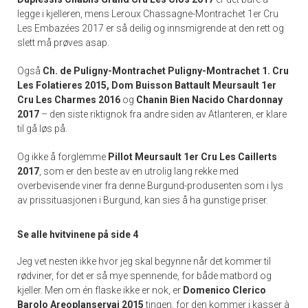
legge i kjelleren, mens Leroux Chassagne-Montrachet 1er Cru
Les Embazées 2017 er så deilig og innsmigrende at den rett og
slett må prøves asap.
Også
Ch. de Puligny-Montrachet Puligny-Montrachet 1. Cru
Les Folatieres 2015, Dom Buisson Battault Meursault 1er
Cru Les Charmes 2016
og
Chanin Bien Nacido Chardonnay
2017
– den siste riktignok fra andre siden av Atlanteren, er klare
til gå løs på.
Og ikke å forglemme
Pillot Meursault 1er Cru Les Caillerts
2017
, som er den beste av en utrolig lang rekke med
overbevisende viner fra denne Burgund-produsenten som i lys
av prissituasjonen i Burgund, kan sies å ha gunstige priser.
Se alle hvitvinene på side 4
Jeg vet nesten ikke hvor jeg skal begynne når det kommer til
rødviner, for det er så mye spennende, for både matbord og
kjeller. Men om én flaske ikke er nok, er
Domenico
Clerico
Barolo Areoplanservaj 2015
tingen, for den kommer i kasser à