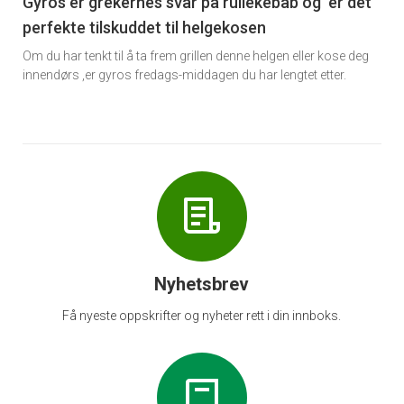
6
Gyros er grekernes svar på rullekebab og er det
perfekte tilskuddet til helgekosen
Om du har tenkt til å ta frem grillen denne helgen eller kose deg
innendørs ,er gyros fredags-middagen du har lengtet etter.
Nyhetsbrev
Få nyeste oppskrifter og nyheter rett i din innboks.