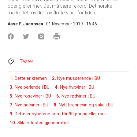
poeng eller mer. Det må være rekord. Det norske
markedet myldrer av flotte viner for tiden.
Aase E. Jacobsen
01 November 2019 - 16:46
Tester
1.
Dette er kremen
2.
Nye musserende i BU
3.
Nye perlende i BU
4.
Nye hvitviner i BU
5.
Nye roseviner i BU
6.
Nye rødviner i BU
7.
Nye hetviner i BU
8.
Nytt brennevin og sake i BU
9.
Dette er nyhetene som får 90 poeng eller mer
10.
Slik er testen gjennomført