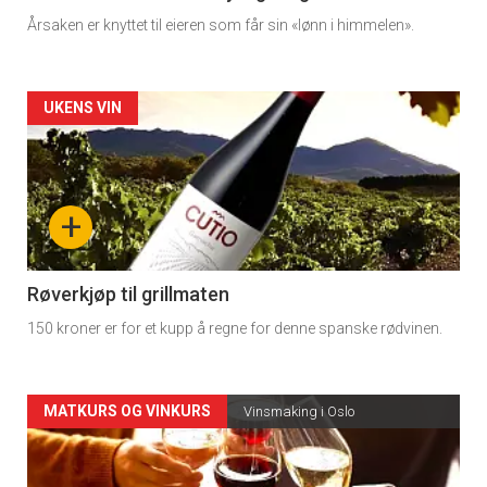
Årsaken er knyttet til eieren som får sin «lønn i himmelen».
Forsiden
UKENS VIN
akkurat
nå
+
-
4
Røverkjøp til grillmaten
150 kroner er for et kupp å regne for denne spanske rødvinen.
Forsiden
MATKURS OG VINKURS
Vinsmaking i Oslo
akkurat