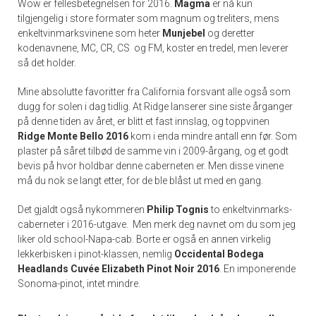
Wow er fellesbetegnelsen for 2016.
Magma
er nå kun
tilgjengelig i store formater som magnum og treliters, mens
enkeltvinmarksvinene som heter
Munjebel
og deretter
kodenavnene, MC, CR, CS og FM, koster en tredel, men leverer
så det holder.
Mine absolutte favoritter fra California forsvant alle også som
dugg for solen i dag tidlig. At Ridge lanserer sine siste årganger
på denne tiden av året, er blitt et fast innslag, og toppvinen
Ridge Monte Bello 2016
kom i enda mindre antall enn før. Som
plaster på såret tilbød de samme vin i 2009-årgang, og et godt
bevis på hvor holdbar denne caberneten er. Men disse vinene
må du nok se langt etter, for de ble blåst ut med en gang.
Det gjaldt også nykommeren
Philip Tognis
to enkeltvinmarks-
caberneter i 2016-utgave. Men merk deg navnet om du som jeg
liker old school-Napa-cab. Borte er også en annen virkelig
lekkerbisken i pinot-klassen, nemlig
Occidental Bodega
Headlands Cuvée Elizabeth Pinot Noir 2016
. En imponerende
Sonoma-pinot, intet mindre.