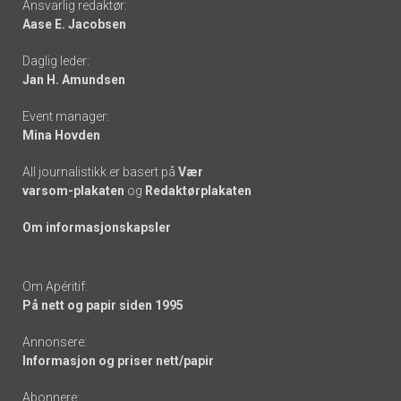
Ansvarlig redaktør:
Aase E. Jacobsen
-
Daglig leder:
links
Jan H. Amundsen
Event manager:
Mina Hovden
All journalistikk er basert på
Vær
varsom-plakaten
og
Redaktørplakaten
Om informasjonskapsler
Om Apéritif:
På nett og papir siden 1995
Annonsere:
Informasjon og priser nett/papir
Abonnere: