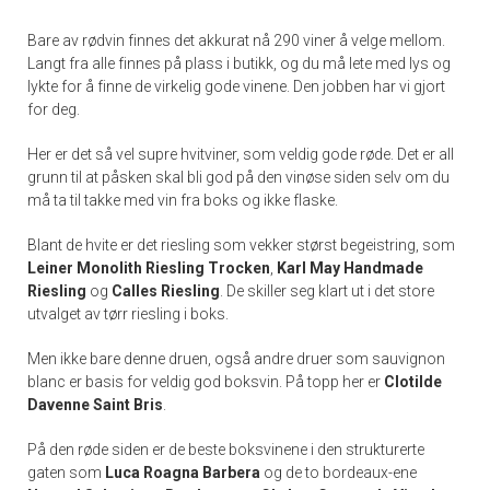
Bare av rødvin finnes det akkurat nå 290 viner å velge mellom.
Langt fra alle finnes på plass i butikk, og du må lete med lys og
lykte for å finne de virkelig gode vinene. Den jobben har vi gjort
for deg.
Her er det så vel supre hvitviner, som veldig gode røde. Det er all
grunn til at påsken skal bli god på den vinøse siden selv om du
må ta til takke med vin fra boks og ikke flaske.
Blant de hvite er det riesling som vekker størst begeistring, som
Leiner Monolith Riesling Trocken
,
Karl May Handmade
Riesling
og
Calles Riesling
. De skiller seg klart ut i det store
utvalget av tørr riesling i boks.
Men ikke bare denne druen, også andre druer som sauvignon
blanc er basis for veldig god boksvin. På topp her er
Clotilde
Davenne Saint Bris
.
På den røde siden er de beste boksvinene i den strukturerte
gaten som
Luca Roagna Barbera
og de to bordeaux-ene