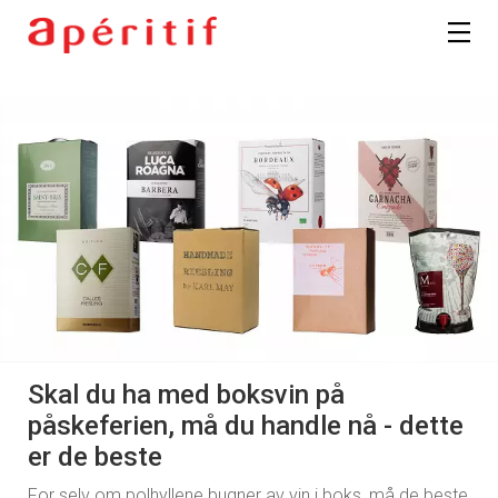
Skal du ha med boksvin på
påskeferien, må du handle nå - dette
er de beste
For selv om polhyllene bugner av vin i boks, må de beste