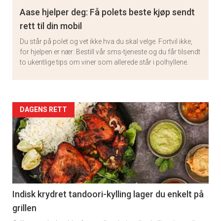
Aase hjelper deg: Få polets beste kjøp sendt
rett til din mobil
Du står på polet og vet ikke hva du skal velge. Fortvil ikke,
for hjelpen er nær: Bestill vår sms-tjeneste og du får tilsendt
to ukentlige tips om viner som allerede står i polhyllene.
Artikler
DAGENS RETT
detail
-
section
11
Indisk krydret tandoori-kylling lager du enkelt på
grillen