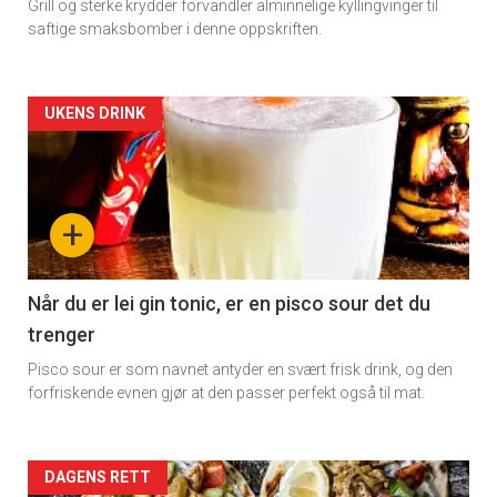
Grill og sterke krydder forvandler alminnelige kyllingvinger til
saftige smaksbomber i denne oppskriften.
Artikler
UKENS DRINK
detail
-
+
section
11
Når du er lei gin tonic, er en pisco sour det du
trenger
Dagens
Pisco sour er som navnet antyder en svært frisk drink, og den
rett
forfriskende evnen gjør at den passer perfekt også til mat.
Artikler
DAGENS RETT