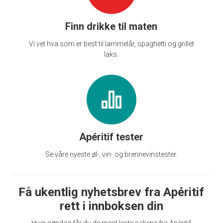
Finn drikke til maten
Vi vet hva som er best til lammelår, spaghetti og grillet
laks.
Apéritif tester
Se våre nyeste øl-, vin- og brennevinstester.
Få ukentlig nyhetsbrev fra Apéritif
rett i innboksen din
Hver søndag får du de mest leste sakene fra Apéritif