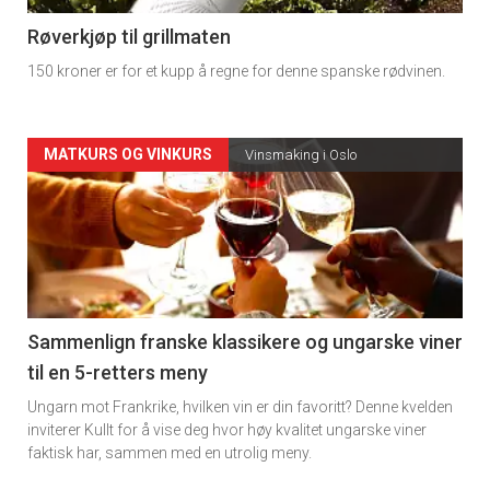
4
Røverkjøp til grillmaten
150 kroner er for et kupp å regne for denne spanske rødvinen.
Forsiden
MATKURS OG VINKURS
Vinsmaking i Oslo
akkurat
nå
-
5
Sammenlign franske klassikere og ungarske viner
til en 5-retters meny
Ungarn mot Frankrike, hvilken vin er din favoritt? Denne kvelden
inviterer Kullt for å vise deg hvor høy kvalitet ungarske viner
faktisk har, sammen med en utrolig meny.