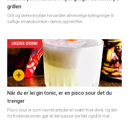
grillen
Grill og sterke krydder forvandler alminnelige kyllingvinger til
saftige smaksbomber i denne oppskriften.
Forsiden
UKENS DRINK
akkurat
nå
+
-
2
Når du er lei gin tonic, er en pisco sour det du
trenger
Pisco sour er som navnet antyder en svært frisk drink, og den
forfriskende evnen gjør at den passer perfekt også til mat.