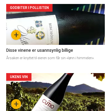
Forsiden
GODBITER I POLLISTEN
akkurat
nå
+
-
3
Disse vinene er usannsynlig billige
Årsaken er knyttet til eieren som får sin «lønn i himmelen».
Forsiden
UKENS VIN
akkurat
nå
+
-