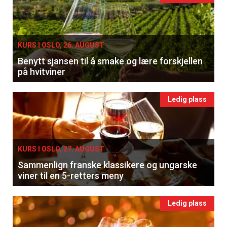
KURS I OSLO, 26. AUGUST
Benytt sjansen til å smake og lære forskjellen
på hvitviner
Ledig plass
KURS I OSLO, 27. AUGUST
Sammenlign franske klassikere og ungarske
viner til en 5-retters meny
Ledig plass