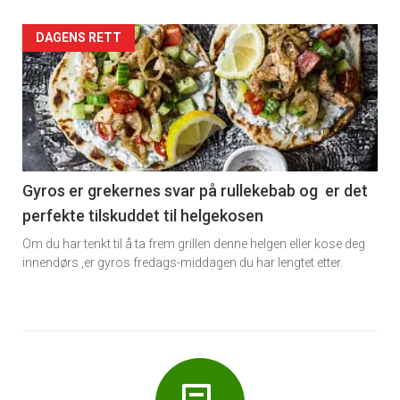
Forsiden
DAGENS RETT
akkurat
nå
-
6
Gyros er grekernes svar på rullekebab og er det
perfekte tilskuddet til helgekosen
Om du har tenkt til å ta frem grillen denne helgen eller kose deg
innendørs ,er gyros fredags-middagen du har lengtet etter.