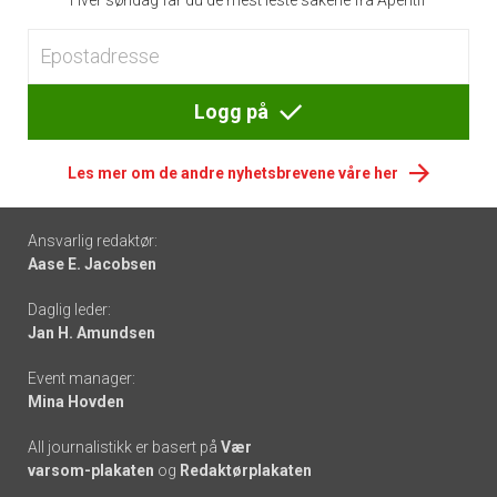
Logg på
Les mer om de andre nyhetsbrevene våre her
Footer
Ansvarlig redaktør:
Aase E. Jacobsen
-
Daglig leder:
links
Jan H. Amundsen
Event manager:
Mina Hovden
All journalistikk er basert på
Vær
varsom-plakaten
og
Redaktørplakaten