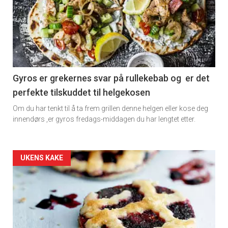
detail
-
section
11
Gyros er grekernes svar på rullekebab og er det
perfekte tilskuddet til helgekosen
Dagens
Om du har tenkt til å ta frem grillen denne helgen eller kose deg
rett
innendørs ,er gyros fredags-middagen du har lengtet etter.
2
Artikler
UKENS KAKE
detail
-
section