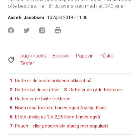
ofte bestilles. Her får du oversikten med i alt 340 viner.
Aase E. Jacobsen
10 April 2019 - 11:00
bag-in-boks
Boksvin
Pappvin
Påske
Tester
1.
Dette er de beste boksene akkurat nå
2.
Dette skal du se etter
3.
Dette er de røde treliterne
4.
Og her er de hvite treliterne
5.
Noen rosa trelitere finnes også å velge blant
6.
Et lite utvalg av 1,5-2,25 litere finnes også
7.
Pouch - eller posevin blir stadig mer populært