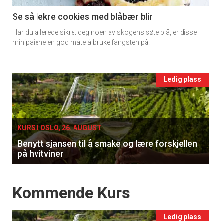
11
Se så lekre cookies med blåbær blir
Har du allerede sikret deg noen av skogens søte blå, er disse
Ukens
minipaiene en god måte å bruke fangsten på.
vin
Events
Ledig plass
single
KURS I OSLO, 26. AUGUST
Benytt sjansen til å smake og lære forskjellen
på hvitviner
Events
Kommende Kurs
Ledig plass