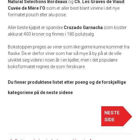
Natural Selections Bordeaux
og
Ch. Les Graves de Viaud
Cuvée de Mère l’O
som er aller best blant vinene i det nye
formatet pouch eller alu-pose.
Aller beste kjøpet er spanske
Cruzado Garnacha
som koster
akkurat 400 kroner og finnes i 180 polutsalg.
Bokstoppen preges av viner som like gjerne kunne kommet fra
flaske. De er derfor viner som har så mye å by på at de ville
utviklet seg videre i noen år i en kjeller, men i det populære
boksformatet regnes de som ferskvare.
Du finner produktene listet etter poeng og de forskjellige
kategoriene på de neste sidene
NESTE
SIDE