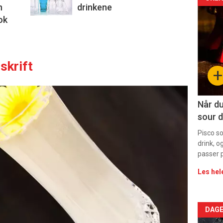
Arti
n
drinkene
deta
ok
-
sec
skrift
+
11
Dag
Når du
sour d
rett
Pisco s
drink, o
passer p
Les hel
Arti
DAGE