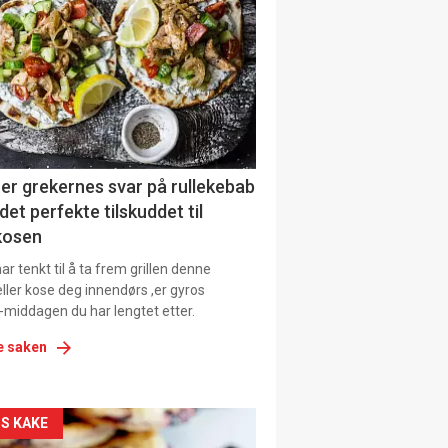
il
tion
ens
er grekernes svar på rullekebab
det perfekte tilskuddet til
kosen
r tenkt til å ta frem grillen denne
ller kose deg innendørs ,er gyros
-middagen du har lengtet etter.
e saken
kler
S KAKE