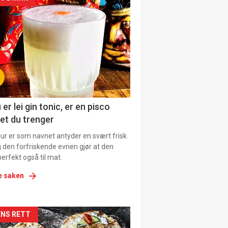
kler
il
tion
ens
 er lei gin tonic, er en pisco
et du trenger
our er som navnet antyder en svært frisk
g den forfriskende evnen gjør at den
erfekt også til mat.
e saken
kler
NS RETT