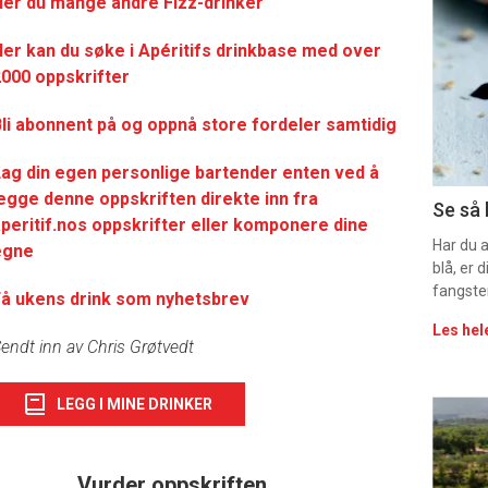
er du mange andre Fizz-drinker
deta
er kan du søke i Apéritifs drinkbase med over
-
000 oppskrifter
sec
li abonnent på og oppnå store fordeler samtidig
11
ag din egen personlige bartender enten ved å
egge denne oppskriften direkte inn fra
Uke
Se så 
peritif.nos oppskrifter eller komponere dine
vin
Har du 
egne
blå, er
fangste
Få ukens drink som nyhetsbrev
Les hel
endt inn av Chris Grøtvedt
LEGG I MINE DRINKER
Eve
sing
Vurder oppskriften