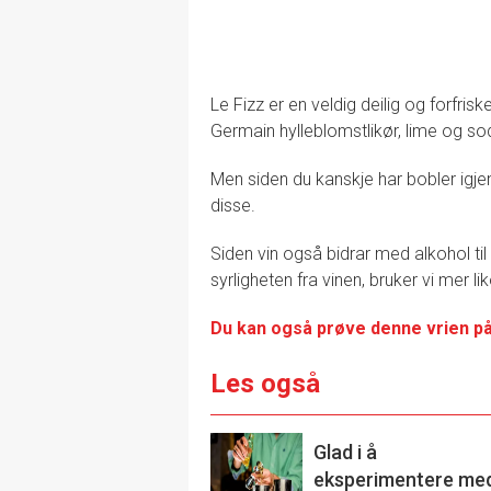
Le Fizz er en veldig deilig og forfr
Germain hylleblomstlikør, lime og so
Men siden du kanskje har bobler igje
disse.
Siden vin også bidrar med alkohol t
syrligheten fra vinen, bruker vi mer 
Du kan også prøve denne vrien p
Les også
Glad i å
eksperimentere me