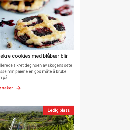
il
tion
ns
lekre cookies med blåbær blir
allerede sikret deg noen av skogens søte
 disse minipaiene en god måte å bruke
n på.
e saken
nts
Ledig plass
le