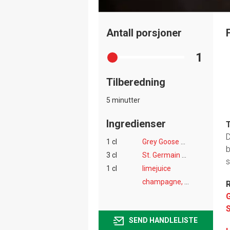
Antall porsjoner
1
Tilberedning
5 minutter
Ingredienser
T
D
1 cl
Grey Goose Vodka
b
3 cl
St. Germain hylleblomstlikør
s
1 cl
limejuice
champagne, prosecco eller annen musserende vin
R
S
SEND HANDLELISTE