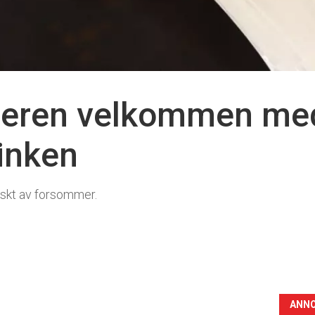
eren velkommen me
inken
iskt av forsommer.
ANN