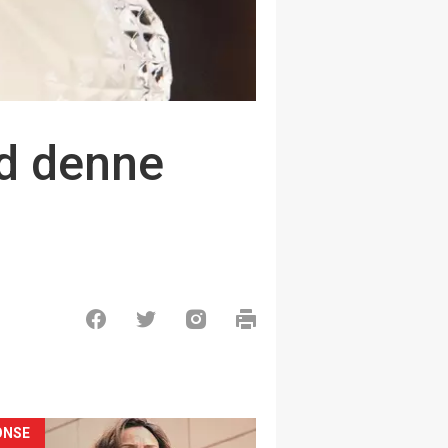
d denne
ONSE