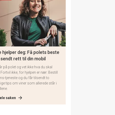
 hjelper deg: Få polets beste
 sendt rett til din mobil
år på polet og vet ikke hva du skal
 Fortvil ikke, for hjelpen er nær: Bestill
ms-tjeneste og du får tilsendt to
lige tips om viner som allerede står i
llene.
ele saken