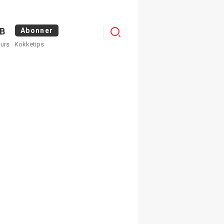
Logg
B
Abonner
kurs
Kokketips
inn
×
ge nyhetsbrev fra
Apéritif
 ukentlige nyhetsbrev. Du
 hvilke du ønsker å få
egistrer deg