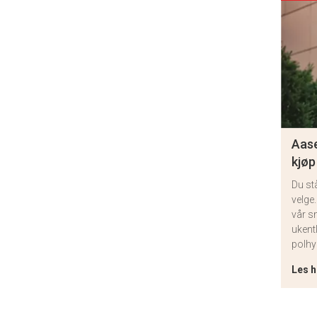
Aase
kjøp
Du st
velge.
vår s
ukent
polhy
Les h