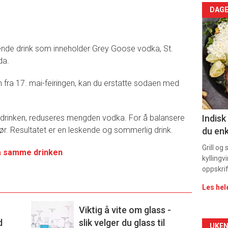
Arti
DAGE
deta
iskende drink som inneholder Grey Goose vodka, St.
-
da.
sec
n fra 17. mai-feiringen, kan du erstatte sodaen med
11
il drinken, reduseres mengden vodka. For å balansere
Indisk
likør. Resultatet er en leskende og sommerlig drink.
du enk
Grill og
å samme drinken
kyllingv
oppskrif
Les hel
Viktig å vite om glass -
d
slik velger du glass til
UKEN