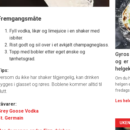
deta
-
Fremgangsmåte
sec
Fyll vodka, likør og limejuice i en shaker med
isbiter.
11
Rist godt og sil over i et avkjølt champagneglass.
Topp med bobler etter eget ønske og
Dag
Gyros 
tørrhetsgrad.
og er 
rett
helge
ips:
2
ersom du ikke har shaker tilgjengelig, kan drinken
Om du ha
ygges i glasset og røres. Boblene kommer alltid til
helgen e
fredags
lutt.
Les hel
åvarer:
Grey Goose Vodka
t. Germain
Arti
UKEN