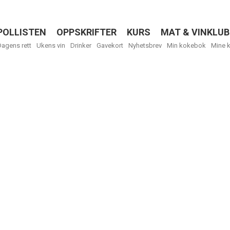
POLLISTEN
OPPSKRIFTER
KURS
MAT & VINKLUB
Menu
Dagens rett
Ukens vin
Drinker
Gavekort
Nyhetsbrev
Min kokebok
Mine 
Få ukentli
Vi tilbyr flere
kan fritt velge
tilsendt.
R