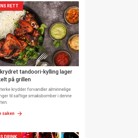
kler
NS RETT
il
tion
 krydret tandoori-kylling lager
elt på grillen
 sterke krydder forvandler alminnelige
inger til saftige smaksbomber i denne
ten.
e saken
S DRINK