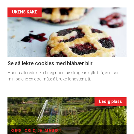
2
Artikler
UKENS KAKE
detail
-
section
11
Se så lekre cookies med blåbær blir
Har du allerede sikret deg noen av skogens søte blå, er disse
Ukens
minipaiene en god måte å bruke fangsten på.
vin
Events
Ledig plass
single
KURS I OSLO, 26. AUGUST