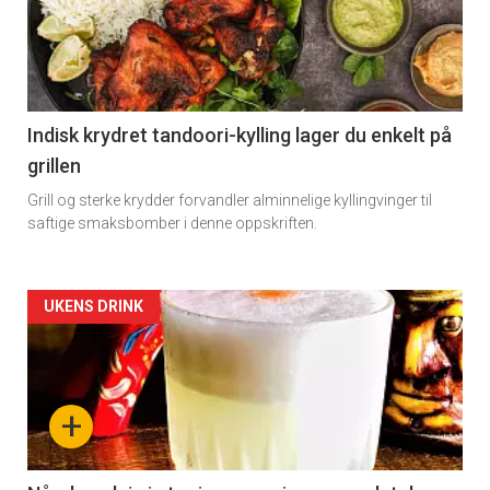
-
section
11
Indisk krydret tandoori-kylling lager du enkelt på
grillen
Grill og sterke krydder forvandler alminnelige kyllingvinger til
saftige smaksbomber i denne oppskriften.
Artikler
UKENS DRINK
detail
-
+
section