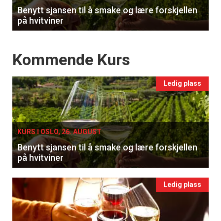
Benytt sjansen til å smake og lære forskjellen
på hvitviner
Events
Kommende Kurs
Ledig plass
KURS I OSLO, 26. AUGUST
Benytt sjansen til å smake og lære forskjellen
på hvitviner
Ledig plass