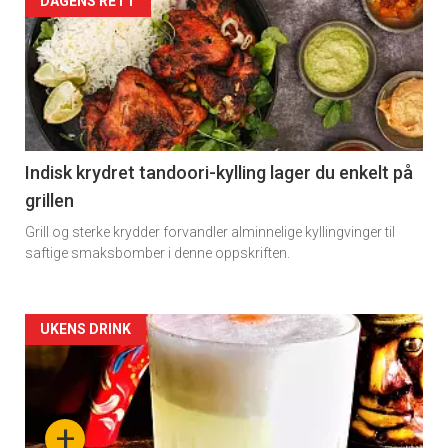
DAGENS RETT
Indisk krydret tandoori-kylling lager du enkelt på
grillen
Grill og sterke krydder forvandler alminnelige kyllingvinger til
saftige smaksbomber i denne oppskriften.
Forsiden
UKENS DRINK
akkurat
nå
+