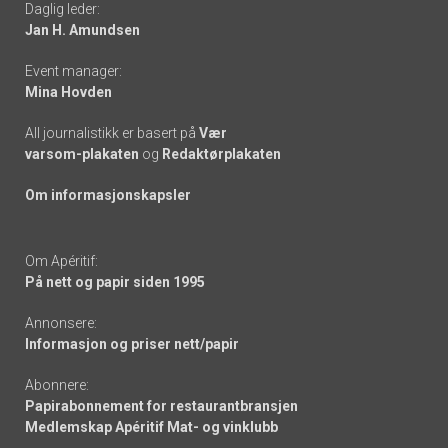
Daglig leder:
links
Jan H. Amundsen
Event manager:
Mina Hovden
All journalistikk er basert på
Vær
varsom-plakaten
og
Redaktørplakaten
Om informasjonskapsler
Om Apéritif:
På nett og papir siden 1995
Annonsere:
Informasjon og priser nett/papir
Abonnere:
Papirabonnement for restaurantbransjen
Medlemskap Apéritif Mat- og vinklubb