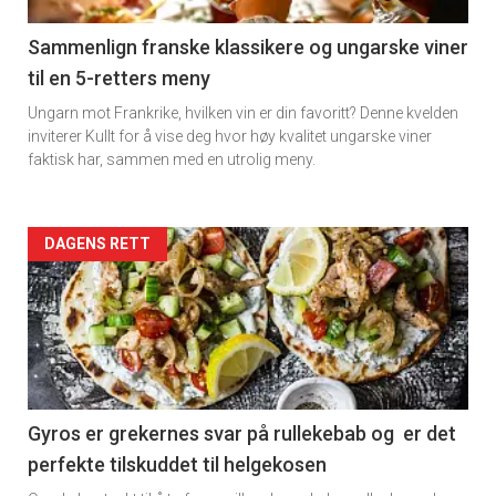
-
5
Sammenlign franske klassikere og ungarske viner
til en 5-retters meny
Ungarn mot Frankrike, hvilken vin er din favoritt? Denne kvelden
inviterer Kullt for å vise deg hvor høy kvalitet ungarske viner
faktisk har, sammen med en utrolig meny.
Forsiden
DAGENS RETT
akkurat
nå
-
6
Gyros er grekernes svar på rullekebab og er det
perfekte tilskuddet til helgekosen