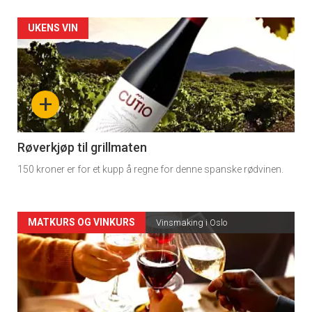
Forsiden
UKENS VIN
akkurat
nå
+
-
4
Røverkjøp til grillmaten
150 kroner er for et kupp å regne for denne spanske rødvinen.
Forsiden
MATKURS OG VINKURS
Vinsmaking i Oslo
akkurat
nå