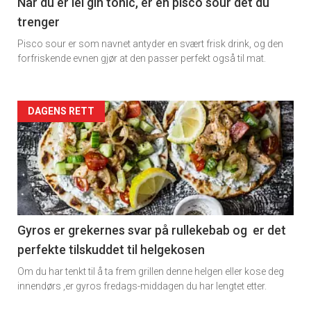
11
Når du er lei gin tonic, er en pisco sour det du
trenger
Dagens
Pisco sour er som navnet antyder en svært frisk drink, og den
rett
forfriskende evnen gjør at den passer perfekt også til mat.
Artikler
DAGENS RETT
detail
-
section
11
Gyros er grekernes svar på rullekebab og er det
perfekte tilskuddet til helgekosen
Dagens
Om du har tenkt til å ta frem grillen denne helgen eller kose deg
rett
innendørs ,er gyros fredags-middagen du har lengtet etter.