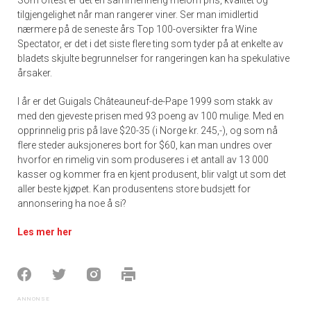
Som oftest er det en sammenheng melom pris, kvalitet og
tilgjengelighet når man rangerer viner. Ser man imidlertid
nærmere på de seneste års Top 100-oversikter fra Wine
Spectator, er det i det siste flere ting som tyder på at enkelte av
bladets skjulte begrunnelser for rangeringen kan ha spekulative
årsaker.
I år er det Guigals Châteauneuf-de-Pape 1999 som stakk av
med den gjeveste prisen med 93 poeng av 100 mulige. Med en
opprinnelig pris på lave $20-35 (i Norge kr. 245,-), og som nå
flere steder auksjoneres bort for $60, kan man undres over
hvorfor en rimelig vin som produseres i et antall av 13 000
kasser og kommer fra en kjent produsent, blir valgt ut som det
aller beste kjøpet. Kan produsentens store budsjett for
annonsering ha noe å si?
Les mer her