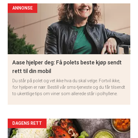
ANNONSE
Aase hjelper deg: Få polets beste kjøp sendt
rett til din mobil
Du står på polet og vet ikke hva du skal velge. Fortvil ikke,
for hjelpen er nær: Bestill vår sms-tjeneste og du får tilsendt
to ukentlige tips om viner som allerede står i polhyllene.
Artikler
DAGENS RETT
detail