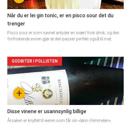
-
2
Når du er lei gin tonic, er en pisco sour det du
trenger
Pisco sour er som navnet antyder en svært frisk drink, og den
forfriskende evnen gjør at den passer perfekt også til mat.
Forsiden
GODBITER I POLLISTEN
akkurat
nå
+
-
3
Disse vinene er usannsynlig billige
Årsaken er knyttet til eieren som får sin «lønn i himmelen».