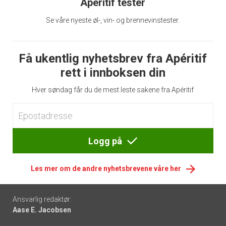
Apéritif tester
Se våre nyeste øl-, vin- og brennevinstester.
Få ukentlig nyhetsbrev fra Apéritif
rett i innboksen din
Hver søndag får du de mest leste sakene fra Apéritif
Logg på
Les mer om de andre nyhetsbrevene våre her
Footer
Ansvarlig redaktør:
Aase E. Jacobsen
-