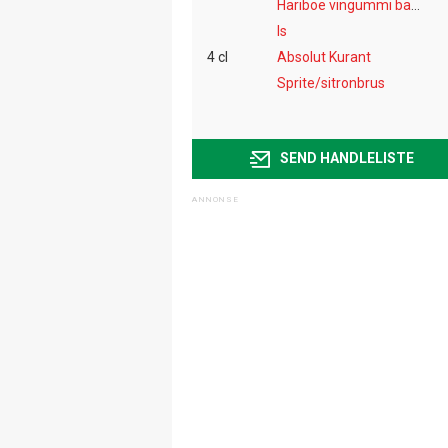
Hariboe vingummi bamser
Is
4 cl
Absolut Kurant
Sprite/sitronbrus
SEND HANDLELISTE