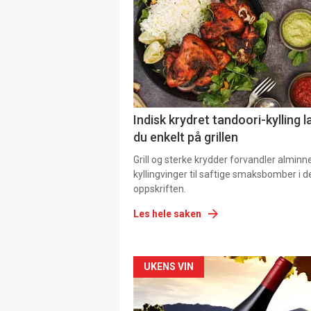
Indisk krydret tandoori-kylling l
du enkelt på grillen
Grill og sterke krydder forvandler alminn
kyllingvinger til saftige smaksbomber i 
oppskriften.
Les hele saken
Forsiden
UKENS VIN
akkurat