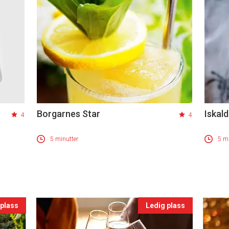
Borgarnes Star
Iskald
4
4
5 minutter
5 mi
 plass
Ledig plass