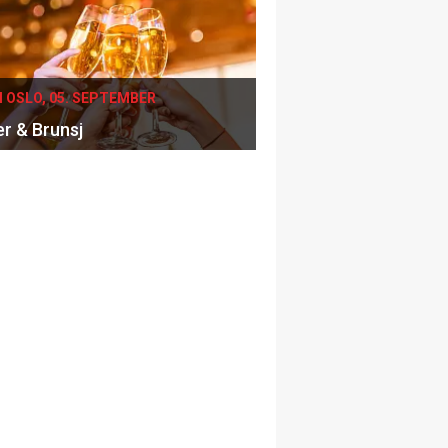
I OSLO, 05. SEPTEMBER
er & Brunsj