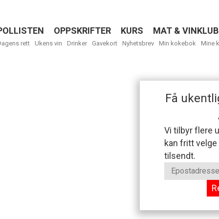
POLLISTEN
OPPSKRIFTER
KURS
MAT & VINKLUB
Menu
Dagens rett
Ukens vin
Drinker
Gavekort
Nyhetsbrev
Min kokebok
Mine 
Få ukentli
Vi tilbyr flere
kan fritt velge
tilsendt.
R