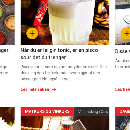
akkurat
akk
nå
nå
-
-
+
+
2
3
ager
Når du er lei gin tonic, er en pisco
Disse 
sour det du trenger
Årsaken 
elige
Pisco sour er som navnet antyder en svært frisk
himmel
denne
drink, og den forfriskende evnen gjør at den
passer perfekt også til mat.
Les hele saken
Les hel
Forsiden
For
MATKURS OG VINKURS
DAGE
Vinsmaking i Oslo
akkurat
akk