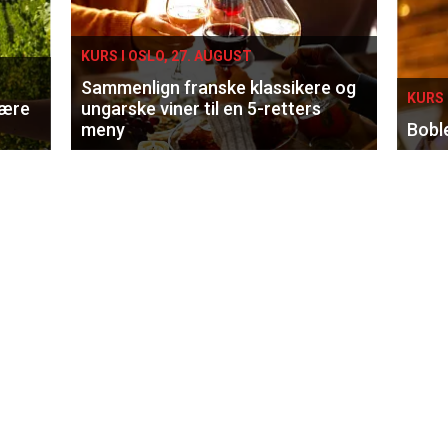
KURS I OSLO, 27. AUGUST
Sammenlign franske klassikere og
KURS 
lære
ungarske viner til en 5-retters
meny
Bobl