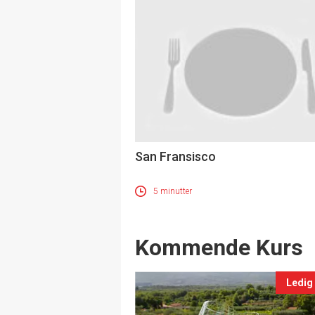
San Fransisco
5 minutter
Events
Kommende Kurs
Ledig