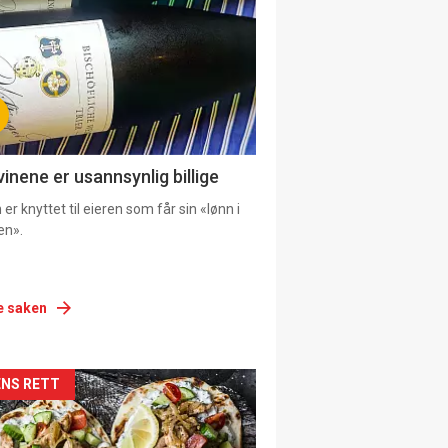
urat
vinene er usannsynlig billige
er knyttet til eieren som får sin «lønn i
en».
e saken
siden
NS RETT
urat