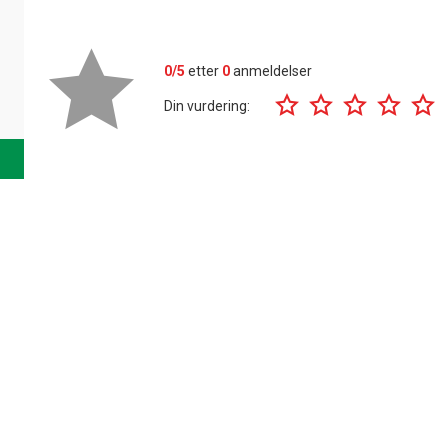
0/5
etter
0
anmeldelser
Din vurdering: