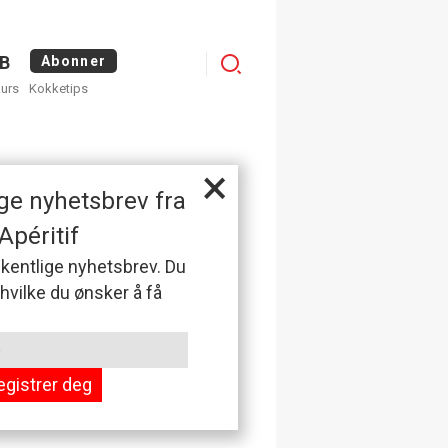
Logg
B
Abonner
kurs
Kokketips
inn
×
ge nyhetsbrev fra
Apéritif
 ukentlige nyhetsbrev. Du
 hvilke du ønsker å få
egistrer deg