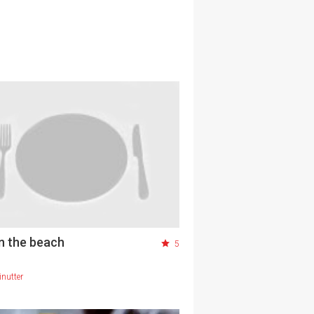
n the beach
5
nutter