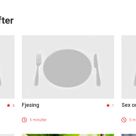
ter
Fjesing
Sex o
4
1
5 minutter
5 mi