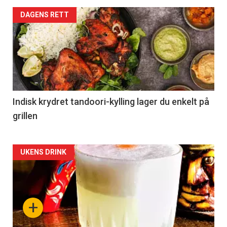
DAGENS RETT
Indisk krydret tandoori-kylling lager du enkelt på
grillen
Forsiden
UKENS DRINK
akkurat
nå
+
-