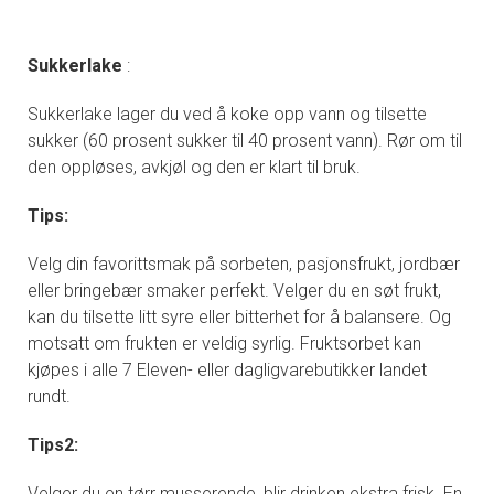
Sukkerlake
:
Sukkerlake lager du ved å koke opp vann og tilsette
sukker (60 prosent sukker til 40 prosent vann). Rør om til
den oppløses, avkjøl og den er klart til bruk.
Tips:
Velg din favorittsmak på sorbeten, pasjonsfrukt, jordbær
eller bringebær smaker perfekt. Velger du en søt frukt,
kan du tilsette litt syre eller bitterhet for å balansere. Og
motsatt om frukten er veldig syrlig. Fruktsorbet kan
kjøpes i alle 7 Eleven- eller dagligvarebutikker landet
rundt.
Tips2:
Velger du en tørr musserende, blir drinken ekstra frisk. En