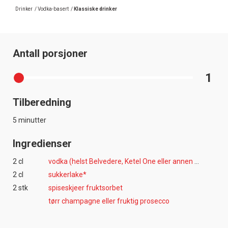
Drinker
/
Vodka-basert
/
Klassiske drinker
Antall porsjoner
1
Tilberedning
5 minutter
Ingredienser
2 cl
vodka (helst Belvedere, Ketel One eller annen kvalitetsvodka)
2 cl
sukkerlake*
2 stk
spiseskjeer fruktsorbet
tørr champagne eller fruktig prosecco