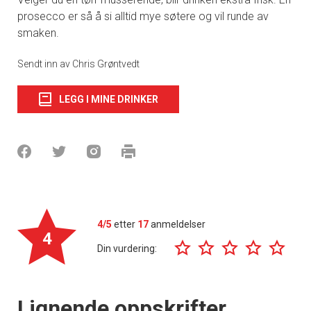
prosecco er så å si alltid mye søtere og vil runde av
smaken.
Sendt inn av Chris Grøntvedt
LEGG I MINE DRINKER
4/5
etter
17
anmeldelser
4
Din vurdering:
Lignende oppskrifter