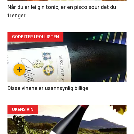
2
Når du er lei gin tonic, er en pisco sour det du
trenger
Forsiden
GODBITER I POLLISTEN
akkurat
nå
+
-
3
Disse vinene er usannsynlig billige
Forsiden
UKENS VIN
akkurat