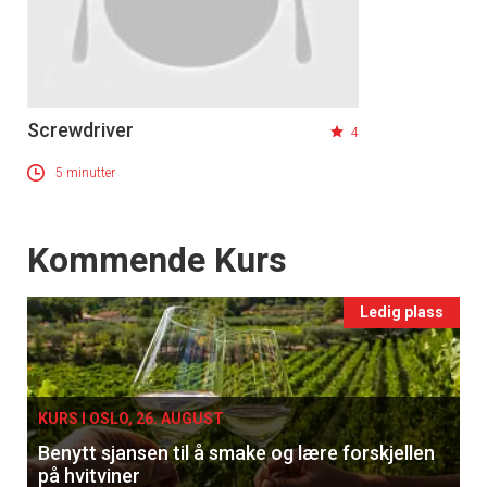
Screwdriver
4
5 minutter
Events
Kommende Kurs
Ledig plass
KURS I OSLO, 26. AUGUST
Benytt sjansen til å smake og lære forskjellen
på hvitviner