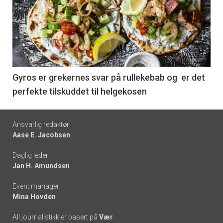
akkurat
nå
-
6
Gyros er grekernes svar på rullekebab og er det
perfekte tilskuddet til helgekosen
Footer
Ansvarlig redaktør:
Aase E. Jacobsen
-
Daglig leder:
links
Jan H. Amundsen
Event manager:
Mina Hovden
All journalistikk er basert på
Vær