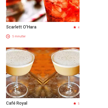
Scarlett O’Hara
4
5 minutter
Café Royal
5