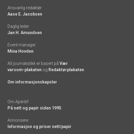
Footer
Ansvarlig redaktør:
Aase E. Jacobsen
-
Daglig leder:
links
Jan H. Amundsen
Event manager:
Mina Hovden
All journalistikk er basert på
Vær
varsom-plakaten
og
Redaktørplakaten
Om informasjonskapsler
Om Apéritif:
På nett og papir siden 1995
Annonsere:
Informasjon og priser nett/papir