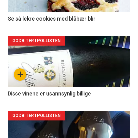
Se så lekre cookies med blåbær blir
Forsiden
GODBITER I POLLISTEN
akkurat
nå
+
-
2
Disse vinene er usannsynlig billige
Forsiden
GODBITER I POLLISTEN
akkurat