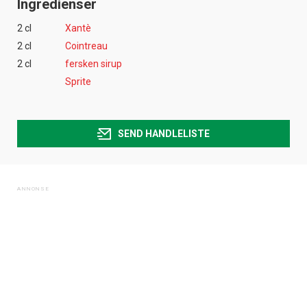
Ingredienser
2 cl
Xantè
2 cl
Cointreau
2 cl
fersken sirup
Sprite
SEND HANDLELISTE