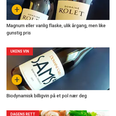
nå
+
-
3
Magnum eller vanlig flaske, ulik årgang, men like
gunstig pris
Forsiden
UKENS VIN
akkurat
nå
+
-
4
Biodynamisk billigvin på et pol nær deg
Forsiden
DAGENS RETT