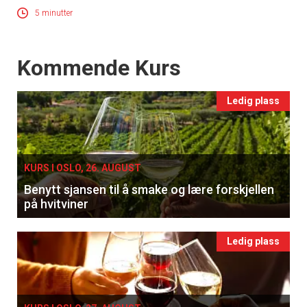
5 minutter
Events
Kommende Kurs
Ledig plass
KURS I OSLO, 26. AUGUST
Benytt sjansen til å smake og lære forskjellen
på hvitviner
Ledig plass