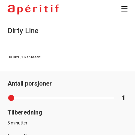
Registrer deg
Dirty Line
Drinker
/
Likør-basert
Antall porsjoner
1
Tilberedning
5 minutter