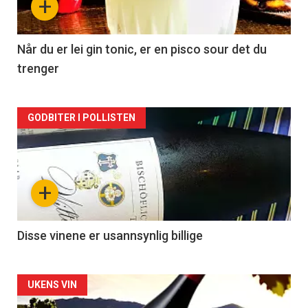
+
-
2
Når du er lei gin tonic, er en pisco sour det du
trenger
Forsiden
GODBITER I POLLISTEN
akkurat
nå
+
-
3
Disse vinene er usannsynlig billige
Forsiden
UKENS VIN