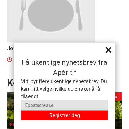
×
Jordbær- og pæredrøm
4
5 minutter
Få ukentlige nyhetsbrev fra
Apéritif
Events
Kommende Kurs
Vi tilbyr flere ukentlige nyhetsbrev. Du
kan fritt velge hvilke du ønsker å få
tilsendt.
Ledig plass
Registrer deg
KURS I OSLO, 26. AUGUST