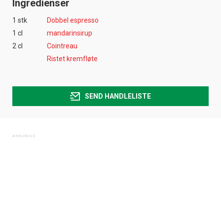
Ingredienser
1 stk
Dobbel espresso
1 cl
mandarinsirup
2 cl
Cointreau
Ristet kremfløte
SEND HANDLELISTE