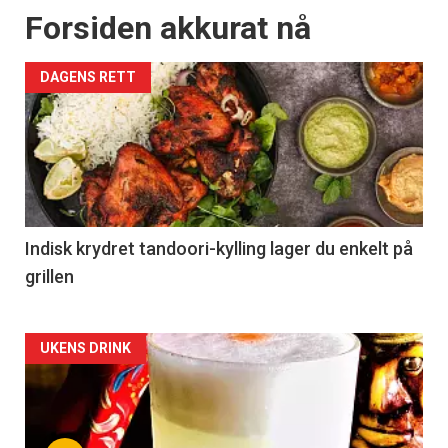
Forsiden akkurat nå
DAGENS RETT
Indisk krydret tandoori-kylling lager du enkelt på
grillen
Forsiden
UKENS DRINK
akkurat
nå