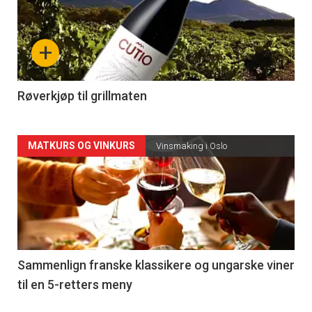
akkurat
nå
+
-
4
Røverkjøp til grillmaten
Forsiden
MATKURS OG VINKURS
Vinsmaking i Oslo
akkurat
nå
-
5
Sammenlign franske klassikere og ungarske viner
til en 5-retters meny