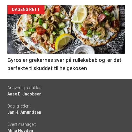
Forsiden
DAGENS RETT
akkurat
nå
-
6
Gyros er grekernes svar på rullekebab og er det
perfekte tilskuddet til helgekosen
Footer
Ansvarlig redaktør:
Aase E. Jacobsen
-
Daglig leder:
links
Jan H. Amundsen
Event manager:
Mina Hovden