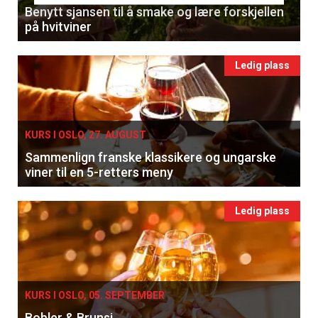
Benytt sjansen til å smake og lære forskjellen
på hvitviner
Ledig plass
KURS I OSLO, 27. AUGUST
Sammenlign franske klassikere og ungarske
viner til en 5-retters meny
Ledig plass
KURS I OSLO, 05. SEPTEMBER
Bobler & Brunsj