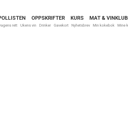
POLLISTEN
OPPSKRIFTER
KURS
MAT & VINKLUB
Menu
Dagens rett
Ukens vin
Drinker
Gavekort
Nyhetsbrev
Min kokebok
Mine 
R