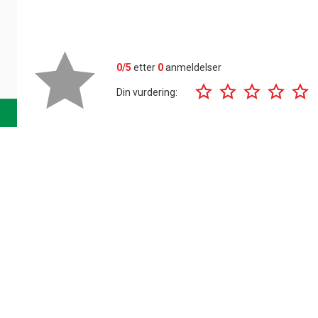
0/5
etter
0
anmeldelser
Din vurdering: