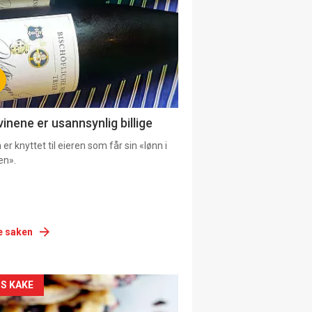
urat
vinene er usannsynlig billige
er knyttet til eieren som får sin «lønn i
en».
e saken
siden
S KAKE