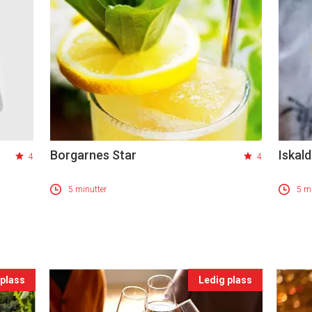
Borgarnes Star
Iskald
4
4
5 minutter
5 mi
 plass
Ledig plass