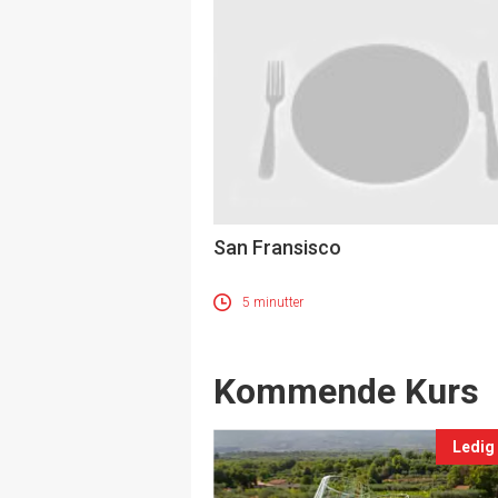
San Fransisco
5 minutter
Events
Kommende Kurs
Ledig