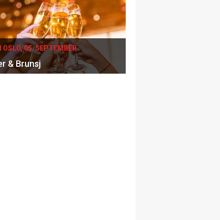
I OSLO, 05. SEPTEMBER
er & Brunsj