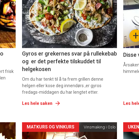
akkurat
akk
nå
nå
-
-
+
2
3
co
Gyros er grekernes svar på rullekebab
Disse 
og er det perfekte tilskuddet til
Årsaken 
helgekosen
t frisk
himmel
den
Om du har tenkt til å ta frem grillen denne
helgen eller kose deg innendørs ,er gyros
fredags-middagen du har lengtet etter.
Les hele saken
Les hel
Forsiden
For
MATKURS OG VINKURS
UKEN
Vinsmaking i Oslo