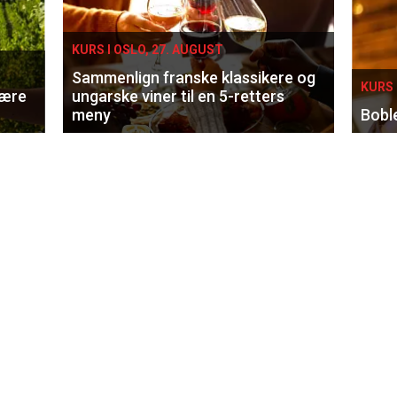
KURS I OSLO, 27. AUGUST
Sammenlign franske klassikere og
KURS 
lære
ungarske viner til en 5-retters
meny
Bobl