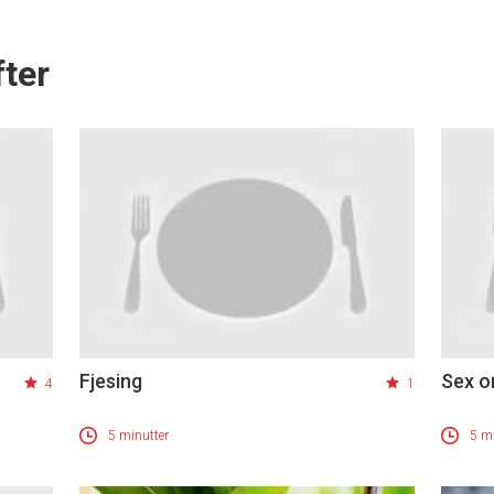
ter
Fjesing
Sex o
4
1
5 minutter
5 mi