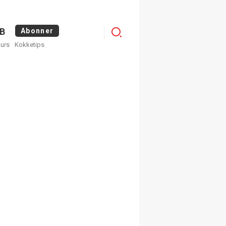
Logg
B
Abonner
kurs
Kokketips
inn
egistrer deg