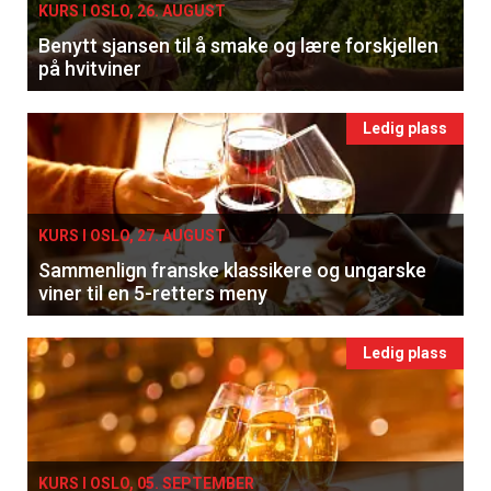
KURS I OSLO, 26. AUGUST
Benytt sjansen til å smake og lære forskjellen
på hvitviner
Ledig plass
KURS I OSLO, 27. AUGUST
Sammenlign franske klassikere og ungarske
viner til en 5-retters meny
Ledig plass
KURS I OSLO, 05. SEPTEMBER