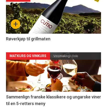
akkurat
nå
+
-
4
Røverkjøp til grillmaten
Forsiden
MATKURS OG VINKURS
Vinsmaking i Oslo
akkurat
nå
-
5
Sammenlign franske klassikere og ungarske viner
til en 5-retters meny