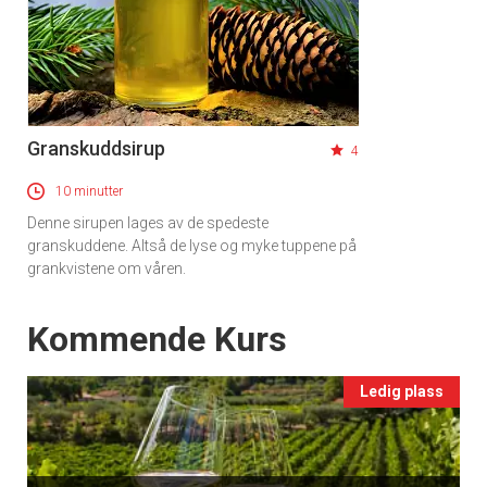
Granskuddsirup
4
10 minutter
Denne sirupen lages av de spedeste
granskuddene. Altså de lyse og myke tuppene på
grankvistene om våren.
Events
Kommende Kurs
Ledig plass