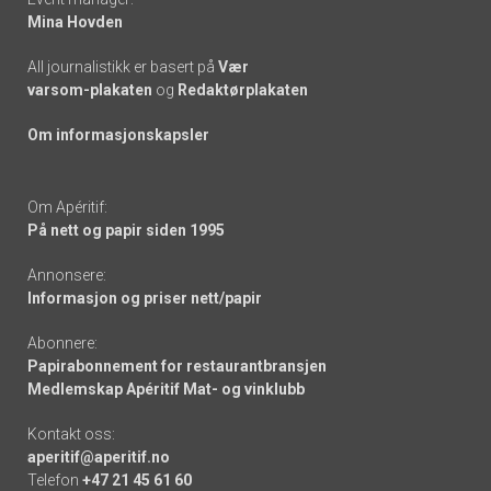
Mina Hovden
All journalistikk er basert på
Vær
varsom-plakaten
og
Redaktørplakaten
Om informasjonskapsler
Om Apéritif:
På nett og papir siden 1995
Annonsere:
Informasjon og priser nett/papir
Abonnere:
Papirabonnement for restaurantbransjen
Medlemskap Apéritif Mat- og vinklubb
Kontakt oss:
aperitif@aperitif.no
Telefon
+47 21 45 61 60