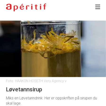
Foto: HAAKON HOSETH Very Agency v
Løvetannsirup
Miks en Løvetanndrink. Her er oppskriften på sirupen du
skal lage.