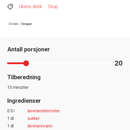
Ukens drink
Sirup
Drinker
/
Siruper
Antall porsjoner
20
Tilberedning
15 minutter
Ingredienser
0.5 l
løvetannblomster
1 dl
sukker
1 dl
løvetannvann