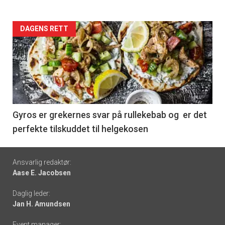
Forsiden
DAGENS RETT
akkurat
nå
-
6
Gyros er grekernes svar på rullekebab og er det
perfekte tilskuddet til helgekosen
Footer
Ansvarlig redaktør:
Aase E. Jacobsen
-
Daglig leder:
links
Jan H. Amundsen
Event manager: