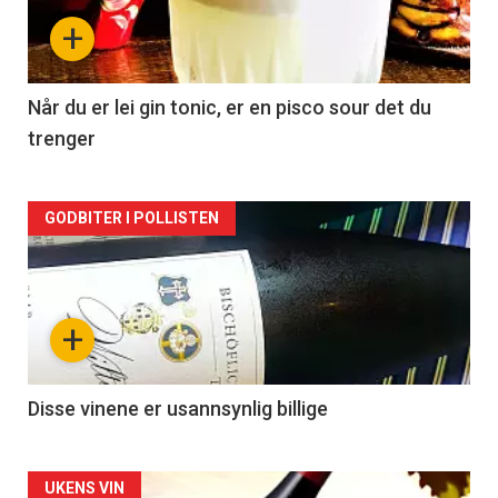
nå
+
-
2
Når du er lei gin tonic, er en pisco sour det du
trenger
Forsiden
GODBITER I POLLISTEN
akkurat
nå
+
-
3
Disse vinene er usannsynlig billige
Forsiden
UKENS VIN