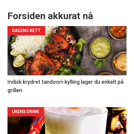
Forsiden akkurat nå
DAGENS RETT
Indisk krydret tandoori-kylling lager du enkelt på
grillen
Forsiden
UKENS DRINK
akkurat