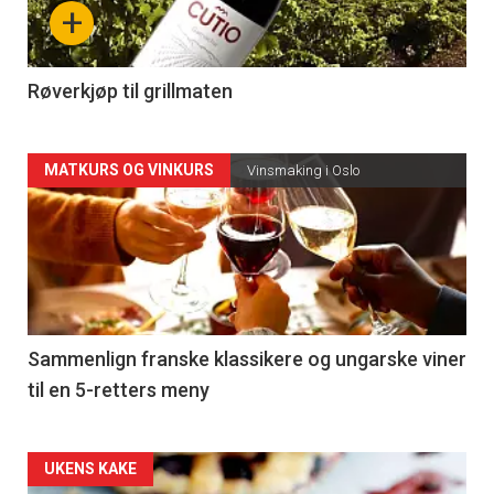
nå
+
-
4
Røverkjøp til grillmaten
Forsiden
MATKURS OG VINKURS
Vinsmaking i Oslo
akkurat
nå
-
5
Sammenlign franske klassikere og ungarske viner
til en 5-retters meny
Forsiden
UKENS KAKE