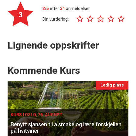
3/5
etter
31
anmeldelser
3
Din vurdering:
Lignende oppskrifter
Events
Kommende Kurs
Ledig plass
KURS I OSLO, 26. AUGUST
Benytt sjansen til å smake og lære forskjellen
på hvitviner