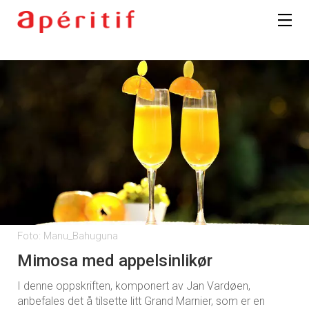
Registrer deg
Foto: Manu_Bahuguna
Mimosa med appelsinlikør
I denne oppskriften, komponert av Jan Vardøen,
anbefales det å tilsette litt Grand Marnier, som er en