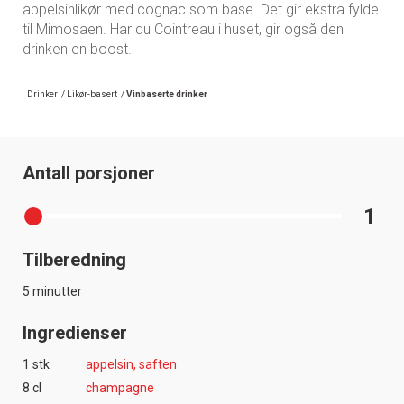
appelsinlikør med cognac som base. Det gir ekstra fylde
til Mimosaen. Har du Cointreau i huset, gir også den
drinken en boost.
Drinker
/
Likør-basert
/
Vinbaserte drinker
Antall porsjoner
1
Tilberedning
5 minutter
Ingredienser
1 stk
appelsin, saften
8 cl
champagne