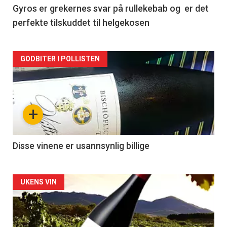
2
Gyros er grekernes svar på rullekebab og er det
perfekte tilskuddet til helgekosen
Forsiden
GODBITER I POLLISTEN
akkurat
nå
+
-
3
Disse vinene er usannsynlig billige
Forsiden
UKENS VIN
akkurat