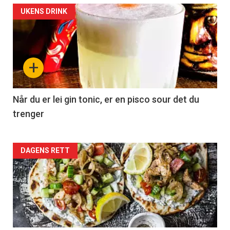
UKENS DRINK
+
Når du er lei gin tonic, er en pisco sour det du
trenger
Forsiden
DAGENS RETT
akkurat
nå
-