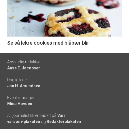
akkurat
nå
-
6
Se så lekre cookies med blåbær blir
Footer
Ansvarlig redaktør:
Aase E. Jacobsen
-
Daglig leder:
links
Jan H. Amundsen
Event manager:
Mina Hovden
All journalistikk er basert på
Vær
varsom-plakaten
og
Redaktørplakaten