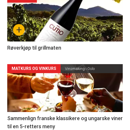
akkurat
nå
+
-
4
Røverkjøp til grillmaten
Forsiden
MATKURS OG VINKURS
Vinsmaking i Oslo
akkurat
nå
-
5
Sammenlign franske klassikere og ungarske viner
til en 5-retters meny