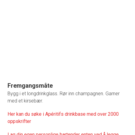
Fremgangsmåte
Bygg i et longdrinkglass. Rør inn champagnen. Garner
med et kirsebær.
Her kan du søke i Apéritifs drinkbase med over 2000
oppskrifter
Lag din egen personlige bartender enten ved å legge