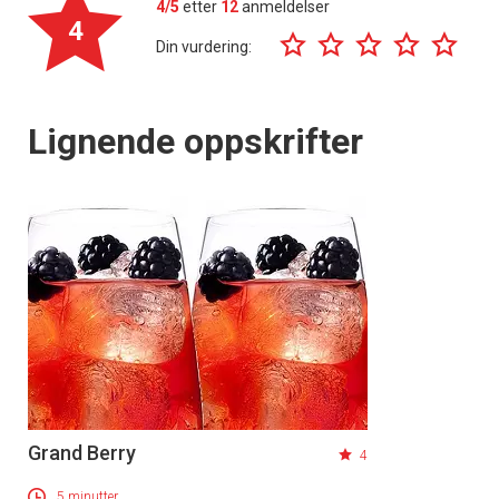
4/5
etter
12
anmeldelser
4
Din vurdering:
Lignende oppskrifter
Grand Berry
4
5 minutter