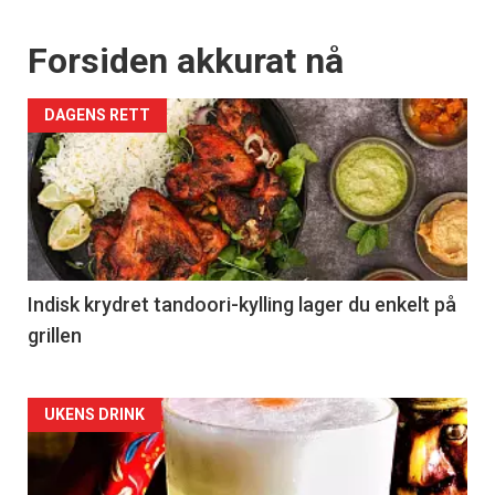
Forsiden akkurat nå
DAGENS RETT
Indisk krydret tandoori-kylling lager du enkelt på
grillen
Forsiden
UKENS DRINK
akkurat