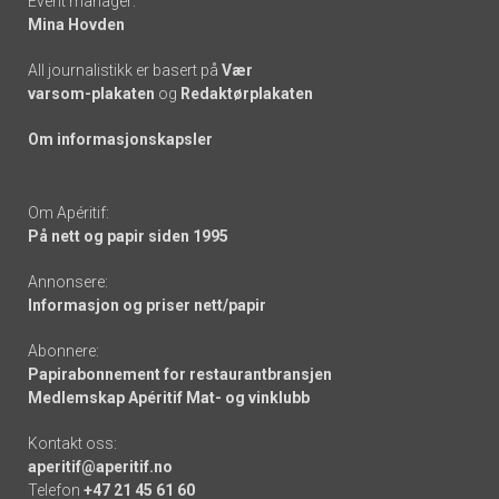
Event manager:
Mina Hovden
All journalistikk er basert på
Vær
varsom-plakaten
og
Redaktørplakaten
Om informasjonskapsler
Om Apéritif:
På nett og papir siden 1995
Annonsere:
Informasjon og priser nett/papir
Abonnere:
Papirabonnement for restaurantbransjen
Medlemskap Apéritif Mat- og vinklubb
Kontakt oss:
aperitif@aperitif.no
Telefon
+47 21 45 61 60