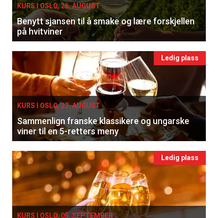
KURS I OSLO, 26. AUGUST
Benytt sjansen til å smake og lære forskjellen
på hvitviner
Ledig plass
KURS I OSLO, 27. AUGUST
Sammenlign franske klassikere og ungarske
viner til en 5-retters meny
Ledig plass
KURS I OSLO, 05. SEPTEMBER