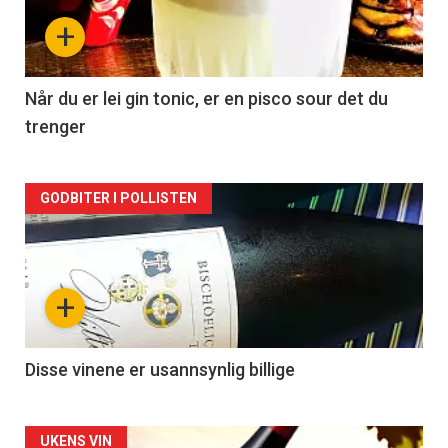
nå
+
-
2
Når du er lei gin tonic, er en pisco sour det du
trenger
Forsiden
GODBITER I POLLISTEN
akkurat
nå
+
-
3
Disse vinene er usannsynlig billige
Forsiden
UKENS VIN