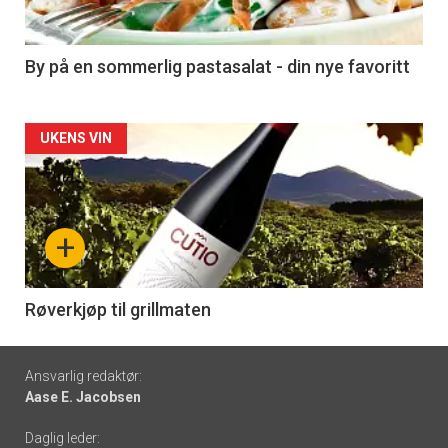
-
5
By på en sommerlig pastasalat - din nye favoritt
Forsiden
UKENS VIN
akkurat
nå
+
-
6
Røverkjøp til grillmaten
Footer
Ansvarlig redaktør:
Aase E. Jacobsen
-
Daglig leder: