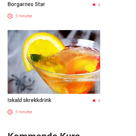
Borgarnes Star
4
5 minutter
Iskald skrekkdrink
4
5 minutter
Events