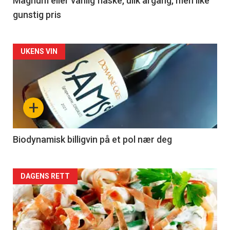
3
Magnum eller vanlig flaske, ulik årgang, men like
gunstig pris
Forsiden
UKENS VIN
akkurat
nå
+
-
4
Biodynamisk billigvin på et pol nær deg
Forsiden
DAGENS RETT
akkurat
nå