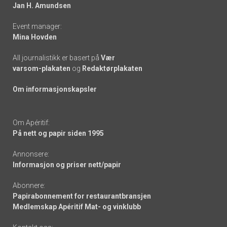
links
Jan H. Amundsen
Event manager:
Mina Hovden
All journalistikk er basert på
Vær
varsom-plakaten
og
Redaktørplakaten
Om informasjonskapsler
Om Apéritif:
På nett og papir siden 1995
Annonsere:
Informasjon og priser nett/papir
Abonnere:
Papirabonnement for restaurantbransjen
Medlemskap Apéritif Mat- og vinklubb