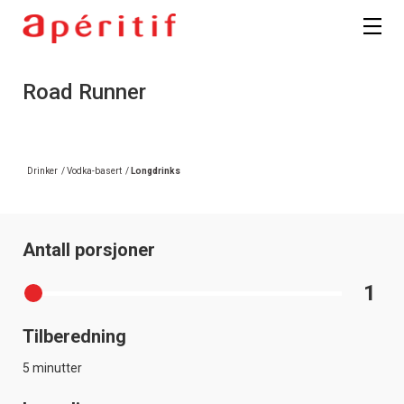
Registrer deg
Road Runner
Drinker
/
Vodka-basert
/
Longdrinks
Antall porsjoner
1
Tilberedning
5 minutter