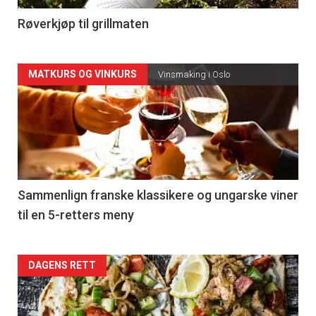
4
Røverkjøp til grillmaten
Forsiden
MATKURS OG VINKURS
Vinsmaking i Oslo
akkurat
nå
-
5
Sammenlign franske klassikere og ungarske viner
til en 5-retters meny
Forsiden
DAGENS RETT
akkurat