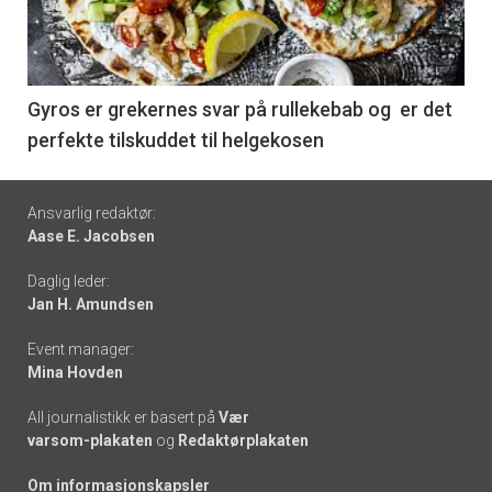
nå
-
6
Gyros er grekernes svar på rullekebab og er det
perfekte tilskuddet til helgekosen
Footer
Ansvarlig redaktør:
Aase E. Jacobsen
-
Daglig leder:
links
Jan H. Amundsen
Event manager:
Mina Hovden
All journalistikk er basert på
Vær
varsom-plakaten
og
Redaktørplakaten
Om informasjonskapsler