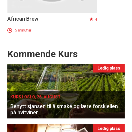
African Brew
4
5 minutter
Events
Kommende Kurs
Ledig plass
KURS I OSLO, 26. AUGUST
Benytt sjansen til å smake og lære forskjellen
på hvitviner
Ledig plass