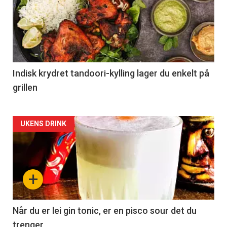
Indisk krydret tandoori-kylling lager du enkelt på
grillen
Forsiden
UKENS DRINK
akkurat
nå
+
-
2
Når du er lei gin tonic, er en pisco sour det du
trenger