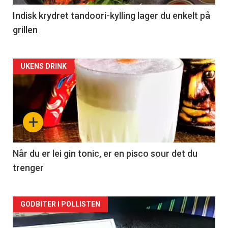
Indisk krydret tandoori-kylling lager du enkelt på
grillen
Forsiden
UKENS DRINK
akkurat
nå
+
-
2
Når du er lei gin tonic, er en pisco sour det du
trenger
Forsiden
GODBITER I POLLISTEN