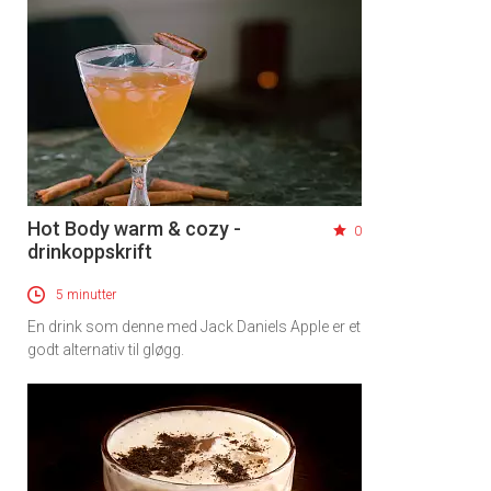
Hot Body warm & cozy -
0
drinkoppskrift
5 minutter
En drink som denne med Jack Daniels Apple er et
godt alternativ til gløgg.