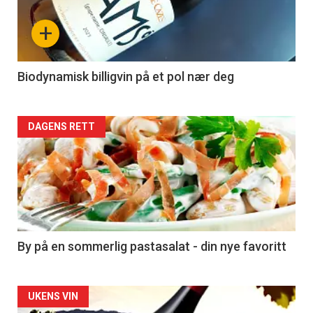
nå
+
-
4
Biodynamisk billigvin på et pol nær deg
Forsiden
DAGENS RETT
akkurat
nå
-
5
By på en sommerlig pastasalat - din nye favoritt
Forsiden
UKENS VIN