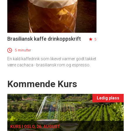
×
Brasiliansk kaffe drinkoppskrift
5
Få ukentlige nyhetsbrev fra
5 minutter
En kald kaffedrink som likevel varmer godt takket
Apéritif
være cachaca - brasiliansk rom og espresso.
Vi tilbyr flere ukentlige nyhetsbrev. Du
kan fritt velge hvilke du ønsker å få
Events
Kommende Kurs
tilsendt.
Ledig plass
Registrer deg
KURS I OSLO, 26. AUGUST