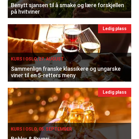
Benytt sjansen til å smake og lære forskjellen
på hvitviner
Ledig plass
KURS I OSLO, 27. AUGUST
Sammenlign franske klassikere og ungarske
viner til en 5-retters meny
Ledig plass
KURS I OSLO, 05. SEPTEMBER
Bobler & Brunsj