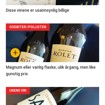
-
2
Disse vinene er usannsynlig billige
Forsiden
GODBITER I POLLISTEN
akkurat
nå
+
-
3
Magnum eller vanlig flaske, ulik årgang, men like
gunstig pris
Forsiden
UKENS VIN
akkurat