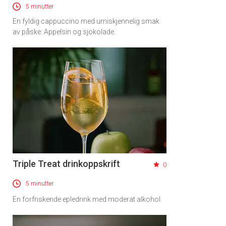
5 minutter
En fyldig cappuccino med umiskjennelig smak
av påske: Appelsin og sjokolade.
Triple Treat drinkoppskrift
0
5 minutter
En forfriskende epledrink med moderat alkohol.