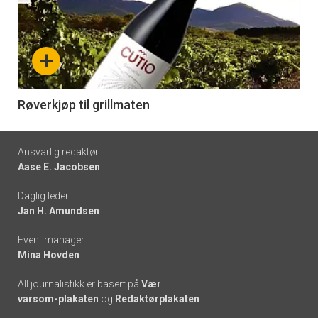
akkurat
nå
+
-
6
Røverkjøp til grillmaten
Footer
Ansvarlig redaktør:
Aase E. Jacobsen
-
Daglig leder:
links
Jan H. Amundsen
Event manager:
Mina Hovden
All journalistikk er basert på
Vær
varsom-plakaten
og
Redaktørplakaten