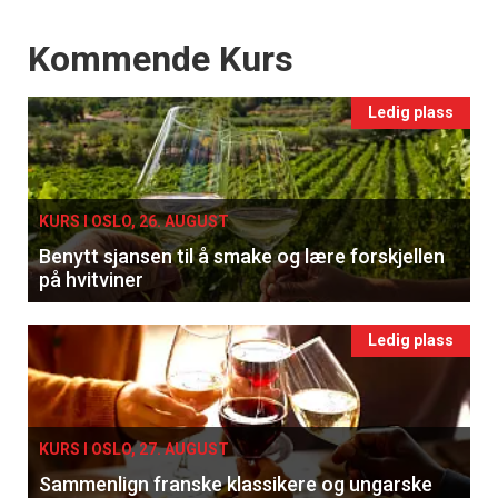
×
Events
Kommende Kurs
Få ukentlige nyhetsbrev fra
Apéritif
Ledig plass
Vi tilbyr flere ukentlige nyhetsbrev. Du
kan fritt velge hvilke du ønsker å få
tilsendt.
KURS I OSLO, 26. AUGUST
Benytt sjansen til å smake og lære forskjellen
på hvitviner
Registrer deg
Ledig plass
KURS I OSLO, 27. AUGUST
Sammenlign franske klassikere og ungarske