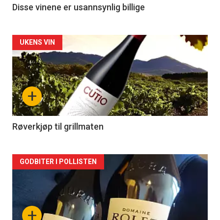
Disse vinene er usannsynlig billige
Forsiden
UKENS VIN
akkurat
nå
+
-
2
Røverkjøp til grillmaten
Forsiden
GODBITER I POLLISTEN
akkurat
nå
+