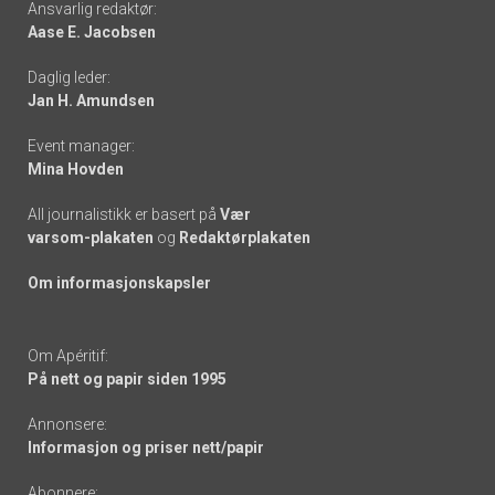
Ansvarlig redaktør:
Aase E. Jacobsen
-
Daglig leder:
links
Jan H. Amundsen
Event manager:
Mina Hovden
All journalistikk er basert på
Vær
varsom-plakaten
og
Redaktørplakaten
Om informasjonskapsler
Om Apéritif:
På nett og papir siden 1995
Annonsere:
Informasjon og priser nett/papir
Abonnere: