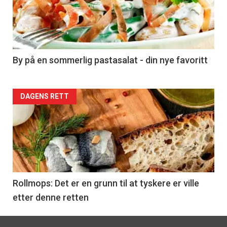
nå
-
5
By på en sommerlig pastasalat - din nye favoritt
Forsiden
DAGENS RETT
akkurat
nå
-
6
Rollmops: Det er en grunn til at tyskere er ville
etter denne retten
Footer