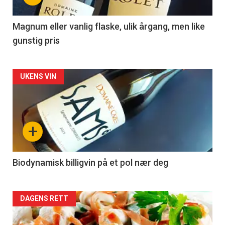
-
3
Magnum eller vanlig flaske, ulik årgang, men like
gunstig pris
Forsiden
UKENS VIN
akkurat
nå
+
-
4
Biodynamisk billigvin på et pol nær deg
Forsiden
DAGENS RETT
akkurat