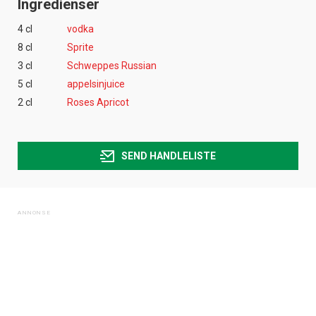
Ingredienser
4 cl
vodka
8 cl
Sprite
3 cl
Schweppes Russian
5 cl
appelsinjuice
2 cl
Roses Apricot
SEND HANDLELISTE