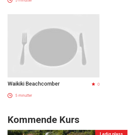
5 minutter
Waikiki Beachcomber
0
5 minutter
Events
Kommende Kurs
Ledig plass