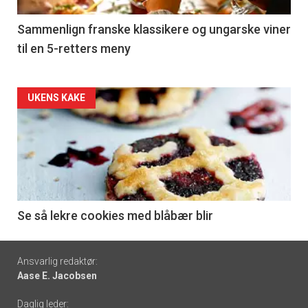
-
5
Sammenlign franske klassikere og ungarske viner
til en 5-retters meny
Forsiden
UKENS KAKE
akkurat
nå
-
6
Se så lekre cookies med blåbær blir
Footer
Ansvarlig redaktør:
Aase E. Jacobsen
-
Daglig leder: