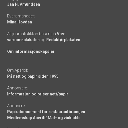
links
Jan H. Amundsen
Event manager:
Mina Hovden
All journalistikk er basert på
Vær
varsom-plakaten
og
Redaktørplakaten
Om informasjonskapsler
Om Apéritif:
På nett og papir siden 1995
Annonsere:
Informasjon og priser nett/papir
Abonnere:
Papirabonnement for restaurantbransjen
Medlemskap Apéritif Mat- og vinklubb