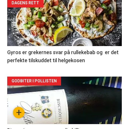
Forsiden
DAGENS RETT
akkurat
nå
-
2
Gyros er grekernes svar på rullekebab og er det
perfekte tilskuddet til helgekosen
Forsiden
GODBITER I POLLISTEN
akkurat
nå
+
-