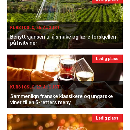
KURS I OSLO, 26. AUGUST
Benytt sjansen til å smake og lære forskjellen
på hvitviner
Ledig plass
KURS I OSLO, 27. AUGUST
Sammenlign franske klassikere og ungarske
viner til en 5-retters meny
Ledig plass